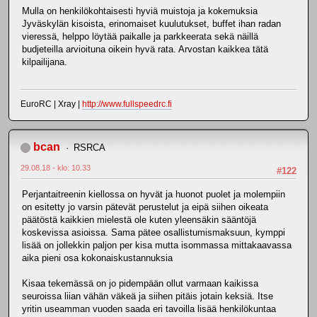
Mulla on henkilökohtaisesti hyviä muistoja ja kokemuksia
Jyväskylän kisoista, erinomaiset kuulutukset, buffet ihan radan
vieressä, helppo löytää paikalle ja parkkeerata sekä näillä
budjeteilla arvioituna oikein hyvä rata. Arvostan kaikkea tätä
kilpailijana.
EuroRC | Xray |
http://www.fullspeedrc.fi
bcan
RSRCA
29.08.18 - klo: 10.33
#122
Perjantaitreenin kiellossa on hyvät ja huonot puolet ja molempiin
on esitetty jo varsin pätevät perustelut ja eipä siihen oikeata
päätöstä kaikkien mielestä ole kuten yleensäkin sääntöjä
koskevissa asioissa. Sama pätee osallistumismaksuun, kymppi
lisää on jollekkin paljon per kisa mutta isommassa mittakaavassa
aika pieni osa kokonaiskustannuksia
Kisaa tekemässä on jo pidempään ollut varmaan kaikissa
seuroissa liian vähän väkeä ja siihen pitäis jotain keksiä. Itse
yritin useamman vuoden saada eri tavoilla lisää henkilökuntaa