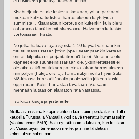
ei huvikseen järkättyjä kokoontumisia.
Kisabudjettia en ole laskenut koskaan, yritän parhaani
mukaan kätkeä todisteet harrastukseen käytetyistä
summista... Kisamaksun korotus on kuitenkin kuin pieru
saharassa tässäkin mittakaavassa. Halvemmalla tuskin
voi tosissaan kisata.
Ne jotka haluavat ajaa sijoista 1-10 käyvät varmaankin
tutustumassa rataan jotkut jopa useampaankin kertaan
ennen kilpailua oli perjantaitreeniä tai ei. Me emme ole
käyneet eikä suunitelmissakaan ole, yksinkertaisesti ei
ole aikaa eikä muitakaan panoksia tähän harrastukseen
niin paljon (haluja olisi...). Tämä näkyi meillä hyvin Salon
M8-kisassa kun säälifinaalin puolenvälin jälkeen kuski
oppi radan. Kukin harrastaa tavallaan. Vaasaan
mennään ja taas on ajamaton rata vastassa.
Iso kiitos kisoja järjestäneille.
Meillä aivan sama kisojen suhteen kuin Jonin porukallakin. Tällä
kaudella Turussa ja Vantaalla yksi päivä treenattu kummassakin
(Vantaa ennen PMiä). Salo nyt sitten oma lukunsa, kun kotikisa
oli. Vaasa täysin tuntematon meille, ja sinne lähdetään
kokemuksia hakemaan.