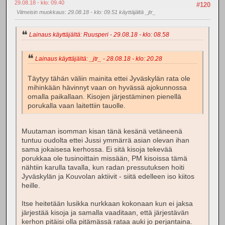
29.08.18 - klo: 09.40
#120
Viimeisin muokkaus
: 29.08.18 - klo: 09.51 käyttäjältä _jtr_
Lainaus käyttäjältä: Ruusperi - 29.08.18 - klo: 08.58
Lainaus käyttäjältä: _jtr_ - 28.08.18 - klo: 20.28
Täytyy tähän väliin mainita ettei Jyväskylän rata ole
mihinkään hävinnyt vaan on hyvässä ajokunnossa
omalla paikallaan. Kisojen järjestäminen pienellä
porukalla vaan laitettiin tauolle.
Muutaman isomman kisan tänä kesänä vetäneenä
tuntuu oudolta ettei Jussi ymmärrä asian olevan ihan
sama jokaisesa kerhossa. Ei sitä kisoja tekevää
porukkaa ole tusinoittain missään, PM kisoissa tämä
nähtiin karulla tavalla, kun radan pressutuksen hoiti
Jyväskylän ja Kouvolan aktiivit - siitä edelleen iso kiitos
heille.
Itse heitetään lusikka nurkkaan kokonaan kun ei jaksa
järjestää kisoja ja samalla vaaditaan, että järjestävän
kerhon pitäisi olla pitämässä rataa auki jo perjantaina.