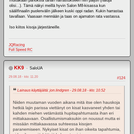
muitakaan panoksia tähän harrastukseen niin paljon (haluja
olisi...). Tämä näkyi meillä hyvin Salon M8-kisassa kun
säälifinaalin puolenvälin jälkeen kuski oppi radan. Kukin harrastaa
tavallaan. Vaasaan mennään ja taas on ajamaton rata vastassa.
Iso kiitos kisoja järjestäneille.
JQRacing
Full Speed RC
KK9
SaloUA
29.08.18 - klo: 11.20
#124
Lainaus käyttäjältä: jon.lindgren - 29.08.18 - klo: 10.52
Niiden muutaman vuoden aikana mitä itse olen hauskoja
hetkiä lajin parissa viettänyt on kisat kasvaneet yhden tai
kahden miehen vetämästä hupitapahtumasta ihan eri
mittakaavaan. Osallistumismaksukin on noussut mutta ei
missään mittakaavassa suhteessa kisojen
paranemiseen. Nykyiset kisat on ihan oikeita tapahtumia,