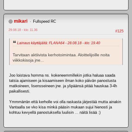
mikari
Fullspeed RC
29.08.18 - klo: 11.36
#125
Lainaus käyttäjältä: FLANA64 - 28.08.18 - klo: 19.40
Tarvitaan aktiivista kerhotoimintaa. Aloittelijoille noita
viikkokisoja jne...
Joo loistava homma ns. kokeneemmillekin jotka haluaa saada
tatsia ajamiseen ja kisaamiseen ilman koko päivän panostusta
matkoineen, lisensseineen jne. ja ylipäänsä pitää hauskaa 3-4h
paikallisesti.
Ymmmärrän että kerholle voi olla raskasta järjestää mutta ainakin
Vantaalla se vko kisa minkä pääsin mukaan sujui hienosti ja
kohtuu kevyellä panostuksella luulisin ... näitä lisää :)