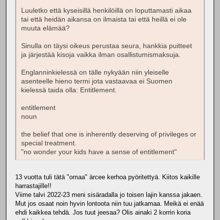
Luuletko että kyseisillä henkilöillä on loputtamasti aikaa
tai että heidän aikansa on ilmaista tai että heillä ei ole
muuta elämää?
Sinulla on täysi oikeus perustaa seura, hankkia puitteet
ja järjestää kisoja vaikka ilman osallistumismaksuja.
Englanninkielessä on tälle nykyään niin yleiselle
asenteelle hieno termi jota vastaavaa ei Suomen
kielessä taida olla: Entitlement.
entitlement
noun
the belief that one is inherently deserving of privileges or
special treatment.
"no wonder your kids have a sense of entitlement"
13 vuotta tuli tätä "omaa" ärcee kerhoa pyöritettyä. Kiitos kaikille
harrastajille!!
Viime talvi 2022-23 meni sisäradalla jo toisen lajin kanssa jakaen.
Mut jos osaat noin hyvin lontoota niin tuu jatkamaa. Meikä ei enää
ehdi kaikkea tehdä. Jos tuut jeesaa? Olis ainaki 2 korrin koria