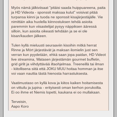
Myös nämä jälkiviisaat "pitäisi saada huippuareena, paita
ja HD Videota - sponssit maksaa kulut" voisivat pitää
turpansa kiinni ja tuoda ne sponssit kisajärjestäjälle. Vie
nimittäin aika huolella kiinnostuksen tehdä asioita
paremmin kun viisastelijat pysyy näppiksen ääressä
silloin, kun asioita oikeasti tehdään ja se ei ole
kisan/kauden jälkeen.
Tulen kyllä mieluusti seuraaviin kisoihin mitkä herrat
Rinne ja Mört järjestävät ja maksan ilomielin just sen
verran kun pyydetään, ehkä saan jopa paidan, HD Videot
live streamina, Watasen järjestämän gourmet buffetin,
grid girlit ja viihdyttävää iltaohjelmaa. Treeneillä tai ilman
- kiitollisena siitä että JOKU MUU hoitaa homman ja itse
voi vaan nauttia tästä hienosta harrastuksesta.
Vaatimustaso on kyllä kova ja kiitos kaiken hoitamisesta
on vittuilu ja jupina - erityisesti oman kerhon porukoilta.
Ei oo ihme et Niemis lopetti, kaukana ei oo mullakaan.
Terveisin,
Aapo Koro