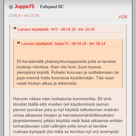
Joppe75
Fullspeed RC
12.05.23 - klo: 22.36
#126
Lainaus käyttäjältä: VHY - 08.04.18 - klo: 20.05
Lainaus käyttäjältä: Joppe75 - 08.04.18 - klo: 09.14
Eli keräämällä yhteistyökumppaneita jotta ei tarvitse
kuskeja rokottaa. Ihan niin kuin Jussi tuossa
ylempänä kirjoitti. Puhelin kouraan ja soittelemaan tai
jopa mennä hattu kourassa kyselemään. Tää vaan
vaatii hiukan aikaa ja tekemistä.
Harvoin näkee näin luokatonta kommenttia. Eli sinä
ilmoitat täällä että muiden (eli käytännössä saman
pienen porukan joka jo nyt käyttää tolkuttoman määrän
omaa aikaansa kisojen ja harrastusmahdollisuuksien
järjestämiseen) pitäisi käyttää vielä lisää aikaansa erittäin
turhauttavaan cold callingiin jotta sinun ei tarvitse
maksaa kymppiä (tai mikä se korotus nyt on) enempää.