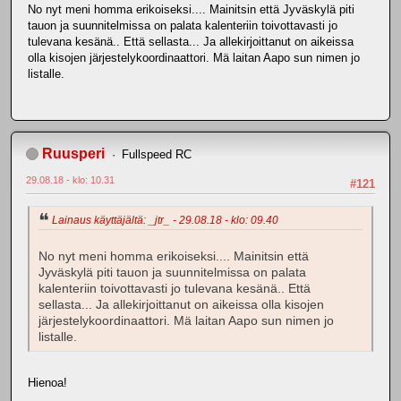
No nyt meni homma erikoiseksi.... Mainitsin että Jyväskylä piti
tauon ja suunnitelmissa on palata kalenteriin toivottavasti jo
tulevana kesänä.. Että sellasta... Ja allekirjoittanut on aikeissa
olla kisojen järjestelykoordinaattori. Mä laitan Aapo sun nimen jo
listalle.
Ruusperi
Fullspeed RC
29.08.18 - klo: 10.31
#121
Lainaus käyttäjältä: _jtr_ - 29.08.18 - klo: 09.40
No nyt meni homma erikoiseksi.... Mainitsin että
Jyväskylä piti tauon ja suunnitelmissa on palata
kalenteriin toivottavasti jo tulevana kesänä.. Että
sellasta... Ja allekirjoittanut on aikeissa olla kisojen
järjestelykoordinaattori. Mä laitan Aapo sun nimen jo
listalle.
Hienoa!