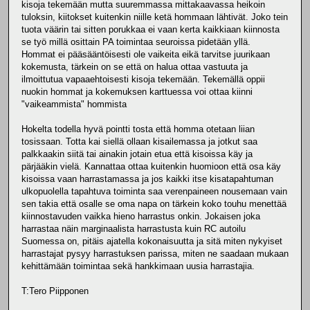
kisoja tekemään mutta suuremmassa mittakaavassa heikoin
tuloksin, kiitokset kuitenkin niille ketä hommaan lähtivät. Joko tein
tuota väärin tai sitten porukkaa ei vaan kerta kaikkiaan kiinnosta
se työ millä osittain PA toimintaa seuroissa pidetään yllä.
Hommat ei pääsääntöisesti ole vaikeita eikä tarvitse juurikaan
kokemusta, tärkein on se että on halua ottaa vastuuta ja
ilmoittutua vapaaehtoisesti kisoja tekemään. Tekemällä oppii
nuokin hommat ja kokemuksen karttuessa voi ottaa kiinni
"vaikeammista" hommista
Hokelta todella hyvä pointti tosta että homma otetaan liian
tosissaan. Totta kai siellä ollaan kisailemassa ja jotkut saa
palkkaakin siitä tai ainakin jotain etua että kisoissa käy ja
pärjääkin vielä. Kannattaa ottaa kuitenkin huomioon että osa käy
kisoissa vaan harrastamassa ja jos kaikki itse kisatapahtuman
ulkopuolella tapahtuva toiminta saa verenpaineen nousemaan vain
sen takia että osalle se oma napa on tärkein koko touhu menettää
kiinnostavuden vaikka hieno harrastus onkin. Jokaisen joka
harrastaa näin marginaalista harrastusta kuin RC autoilu
Suomessa on, pitäis ajatella kokonaisuutta ja sitä miten nykyiset
harrastajat pysyy harrastuksen parissa, miten ne saadaan mukaan
kehittämään toimintaa sekä hankkimaan uusia harrastajia.
T:Tero Piipponen