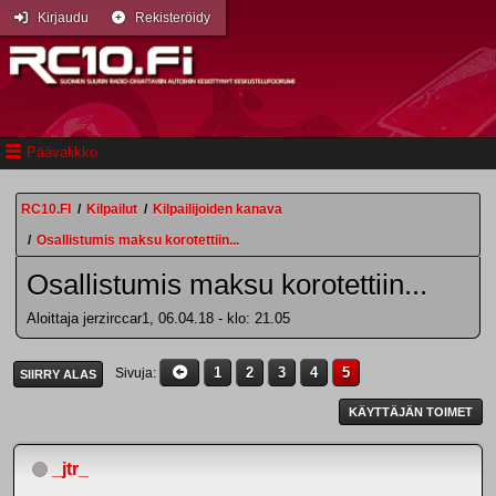
Kirjaudu
Rekisteröidy
Päävalikko
RC10.FI
/
Kilpailut
/
Kilpailijoiden kanava
/
Osallistumis maksu korotettiin...
Osallistumis maksu korotettiin...
Aloittaja jerzirccar1, 06.04.18 - klo: 21.05
1
2
3
4
5
Sivuja
SIIRRY ALAS
KÄYTTÄJÄN TOIMET
_jtr_