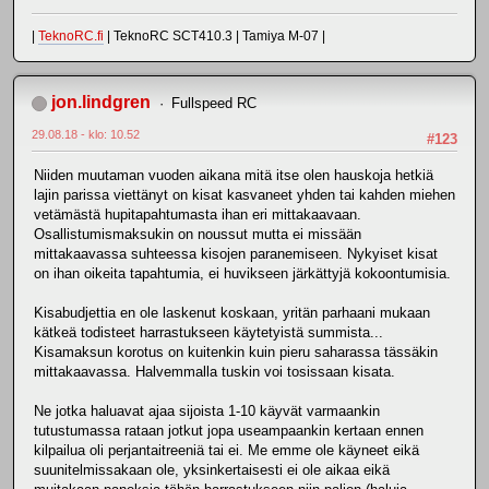
|
TeknoRC.fi
| TeknoRC SCT410.3 | Tamiya M-07 |
jon.lindgren
Fullspeed RC
29.08.18 - klo: 10.52
#123
Niiden muutaman vuoden aikana mitä itse olen hauskoja hetkiä
lajin parissa viettänyt on kisat kasvaneet yhden tai kahden miehen
vetämästä hupitapahtumasta ihan eri mittakaavaan.
Osallistumismaksukin on noussut mutta ei missään
mittakaavassa suhteessa kisojen paranemiseen. Nykyiset kisat
on ihan oikeita tapahtumia, ei huvikseen järkättyjä kokoontumisia.
Kisabudjettia en ole laskenut koskaan, yritän parhaani mukaan
kätkeä todisteet harrastukseen käytetyistä summista...
Kisamaksun korotus on kuitenkin kuin pieru saharassa tässäkin
mittakaavassa. Halvemmalla tuskin voi tosissaan kisata.
Ne jotka haluavat ajaa sijoista 1-10 käyvät varmaankin
tutustumassa rataan jotkut jopa useampaankin kertaan ennen
kilpailua oli perjantaitreeniä tai ei. Me emme ole käyneet eikä
suunitelmissakaan ole, yksinkertaisesti ei ole aikaa eikä