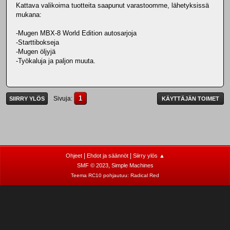
Kattava valikoima tuotteita saapunut varastoomme, lähetyksissä
mukana:
-Mugen MBX-8 World Edition autosarjoja
-Starttibokseja
-Mugen öljyjä
-Työkaluja ja paljon muuta.
1
Sivuja
SIIRRY YLÖS
KÄYTTÄJÄN TOIMET
|
|
Ohjeet
Ehdot ja säännöt
Siirry ylös ▲
,
SMF © 2023
Simple Machines
Teema RC10 pohjautuu:
Radical Red