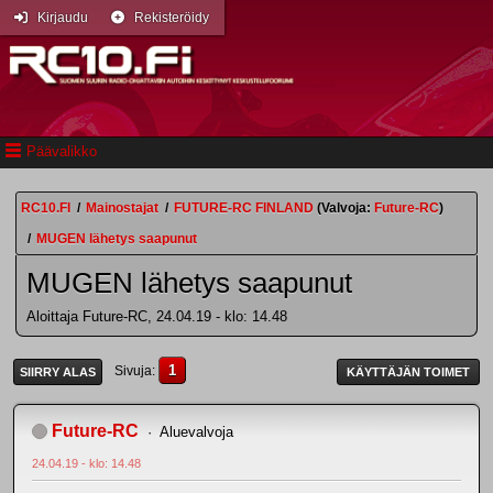
Kirjaudu
Rekisteröidy
Päävalikko
RC10.FI
/
Mainostajat
/
FUTURE-RC FINLAND
(Valvoja:
Future-RC
)
/
MUGEN lähetys saapunut
MUGEN lähetys saapunut
Aloittaja Future-RC, 24.04.19 - klo: 14.48
1
Sivuja
SIIRRY ALAS
KÄYTTÄJÄN TOIMET
Future-RC
Aluevalvoja
24.04.19 - klo: 14.48