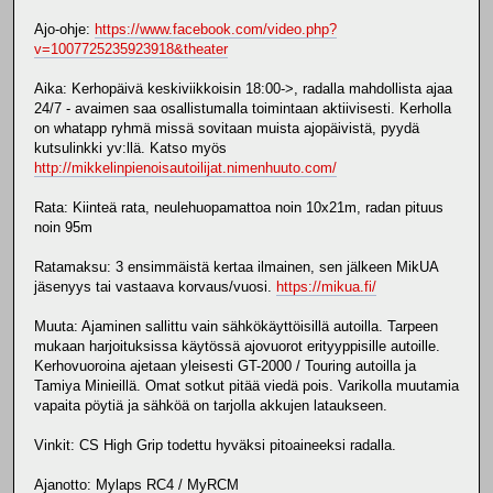
Ajo-ohje:
https://www.facebook.com/video.php?
v=1007725235923918&theater
Aika: Kerhopäivä keskiviikkoisin 18:00->, radalla mahdollista ajaa
24/7 - avaimen saa osallistumalla toimintaan aktiivisesti. Kerholla
on whatapp ryhmä missä sovitaan muista ajopäivistä, pyydä
kutsulinkki yv:llä. Katso myös
http://mikkelinpienoisautoilijat.nimenhuuto.com/
Rata: Kiinteä rata, neulehuopamattoa noin 10x21m, radan pituus
noin 95m
Ratamaksu: 3 ensimmäistä kertaa ilmainen, sen jälkeen MikUA
jäsenyys tai vastaava korvaus/vuosi.
https://mikua.fi/
Muuta: Ajaminen sallittu vain sähkökäyttöisillä autoilla. Tarpeen
mukaan harjoituksissa käytössä ajovuorot erityyppisille autoille.
Kerhovuoroina ajetaan yleisesti GT-2000 / Touring autoilla ja
Tamiya Minieillä. Omat sotkut pitää viedä pois. Varikolla muutamia
vapaita pöytiä ja sähköä on tarjolla akkujen lataukseen.
Vinkit: CS High Grip todettu hyväksi pitoaineeksi radalla.
Ajanotto: Mylaps RC4 / MyRCM