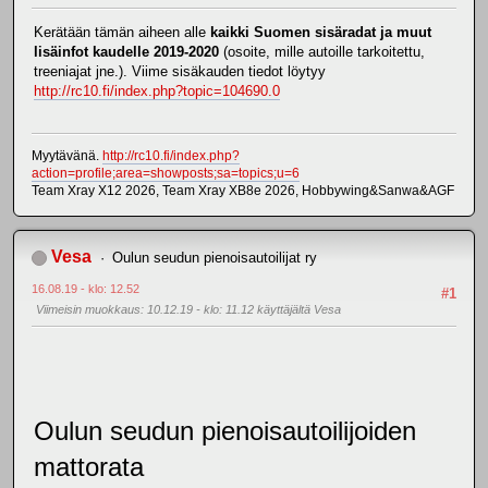
Kerätään tämän aiheen alle
kaikki Suomen sisäradat ja muut
lisäinfot kaudelle 2019-2020
(osoite, mille autoille tarkoitettu,
treeniajat jne.). Viime sisäkauden tiedot löytyy
http://rc10.fi/index.php?topic=104690.0
Myytävänä.
http://rc10.fi/index.php?
action=profile;area=showposts;sa=topics;u=6
Team Xray X12 2026, Team Xray XB8e 2026, Hobbywing&Sanwa&AGF
Vesa
Oulun seudun pienoisautoilijat ry
16.08.19 - klo: 12.52
#1
Viimeisin muokkaus
: 10.12.19 - klo: 11.12 käyttäjältä Vesa
Oulun seudun pienoisautoilijoiden
mattorata