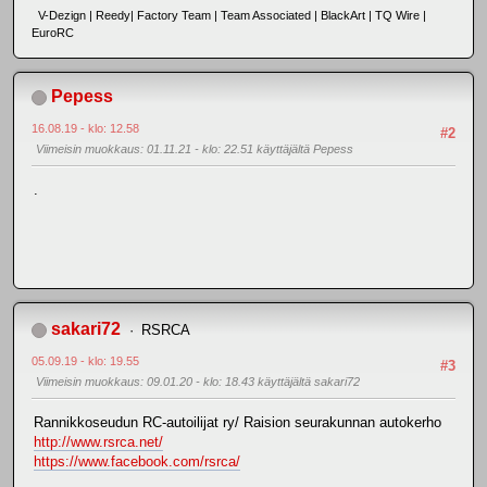
V-Dezign | Reedy| Factory Team | Team Associated | BlackArt | TQ Wire |
EuroRC
Pepess
16.08.19 - klo: 12.58
#2
Viimeisin muokkaus
: 01.11.21 - klo: 22.51 käyttäjältä Pepess
.
sakari72
RSRCA
05.09.19 - klo: 19.55
#3
Viimeisin muokkaus
: 09.01.20 - klo: 18.43 käyttäjältä sakari72
Rannikkoseudun RC-autoilijat ry/ Raision seurakunnan autokerho
http://www.rsrca.net/
https://www.facebook.com/rsrca/