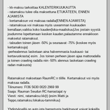
- kk-maksu tarkoittaa KALENTERIKUUKAUTTA
- ratamaksu tulee olla maksettuna ETUKÄTEEN, ENNEN
AJAMISTA
- kertamaksun voi maksaa radalla(ENNEN AJAMISTA)
- ratamaksua voi maksaa myös useamman kuukauden
kerrallaan,vaikka koko kauden(loka-maaliskuu)Jos jostain syystä
joudumme lopettamaan kesken kauden,palautamme ennakkoon
maksetut ratamaksut.
- talouden toinen jäsen -50% ja seuraavat -75% (koskee myös
kertamaksuja)
-perhealennus lasketaan aina halvemmasta kuukausi- tai
kertavuokrasta( esim. Jos toinen perheen jäsen ajaa mattoradalla
ja toinen crawling radalla niin -50% alennus lasketaan crawling
radan maksusta)
Ratamaksut maksetaan RaumRC:n tilille. Kertamaksut voi myös
maksaa radalla.
Tilinumero: FI36 5630 0020 2969 99
Saaja: Rauman Seudun RC-harrastajat ry
Viesti: nimi, ratamaksu:kk(t) (esim.Matti ja
Teppo,ratamaksu:lokakuu-tammikuu)
Yhdistyksellä on auto,jota harrastusta harkitsevat voivat kokeilla