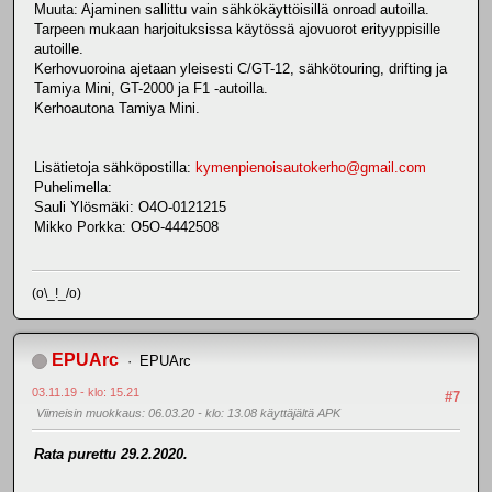
Muuta: Ajaminen sallittu vain sähkökäyttöisillä onroad autoilla.
Tarpeen mukaan harjoituksissa käytössä ajovuorot erityyppisille
autoille.
Kerhovuoroina ajetaan yleisesti C/GT-12, sähkötouring, drifting ja
Tamiya Mini, GT-2000 ja F1 -autoilla.
Kerhoautona Tamiya Mini.
Lisätietoja sähköpostilla:
kymenpienoisautokerho@gmail.com
Puhelimella:
Sauli Ylösmäki: O4O-0121215
Mikko Porkka: O5O-4442508
(o\_!_/o)
EPUArc
EPUArc
03.11.19 - klo: 15.21
#7
Viimeisin muokkaus
: 06.03.20 - klo: 13.08 käyttäjältä APK
Rata purettu 29.2.2020.