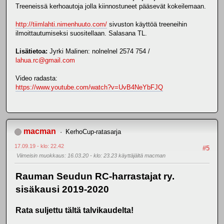
Treeneissä kerhoautoja jolla kiinnostuneet pääsevät kokeilemaan.
http://tiimlahti.nimenhuuto.com/
sivuston käyttöä treeneihin
ilmoittautumiseksi suositellaan. Salasana TL.
Lisätietoa:
Jyrki Malinen: nolnelnel 2574 754 /
lahua.rc@gmail.com
Video radasta:
https://www.youtube.com/watch?v=UvB4NeYbFJQ
macman
KerhoCup-ratasarja
17.09.19 - klo: 22.42
#5
Viimeisin muokkaus
: 16.03.20 - klo: 23.23 käyttäjältä macman
Rauman Seudun RC-harrastajat ry.
sisäkausi 2019-2020
Rata suljettu tältä talvikaudelta!