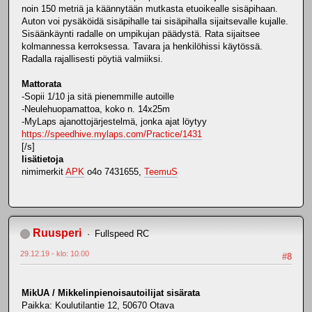
noin 150 metriä ja käännytään mutkasta etuoikealle sisäpihaan.
Auton voi pysäköidä sisäpihalle tai sisäpihalla sijaitsevalle kujalle.
Sisäänkäynti radalle on umpikujan päädystä. Rata sijaitsee
kolmannessa kerroksessa. Tavara ja henkilöhissi käytössä.
Radalla rajallisesti pöytiä valmiiksi.
Mattorata
-Sopii 1/10 ja sitä pienemmille autoille
-Neulehuopamattoa, koko n. 14x25m
-MyLaps ajanottojärjestelmä, jonka ajat löytyy
https://speedhive.mylaps.com/Practice/1431
[/s]
lisätietoja
nimimerkit
APK
o4o 7431655,
TeemuS
Ruusperi
Fullspeed RC
29.12.19 - klo: 10.00
#8
MikUA / Mikkelinpienoisautoilijat sisärata
Paikka: Koulutilantie 12, 50670 Otava