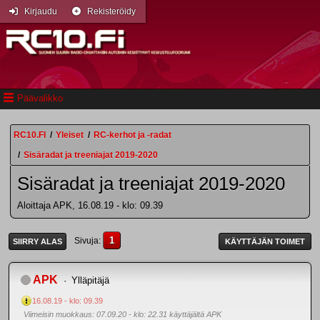
Kirjaudu
Rekisteröidy
Päävalikko
RC10.FI
/
Yleiset
/
RC-kerhot ja -radat
/
Sisäradat ja treeniajat 2019-2020
Sisäradat ja treeniajat 2019-2020
Aloittaja APK, 16.08.19 - klo: 09.39
1
Sivuja
SIIRRY ALAS
KÄYTTÄJÄN TOIMET
APK
Ylläpitäjä
16.08.19 - klo: 09.39
Viimeisin muokkaus
: 07.09.20 - klo: 22.31 käyttäjältä APK