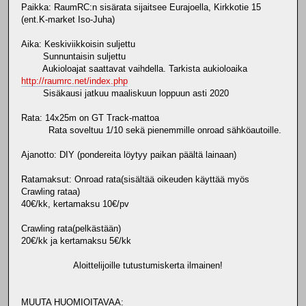
Paikka: RaumRC:n sisärata sijaitsee Eurajoella, Kirkkotie 15
(ent.K-market Iso-Juha)
Aika: Keskiviikkoisin suljettu
Sunnuntaisin suljettu
Aukioloajat saattavat vaihdella. Tarkista aukioloaika
http://raumrc.net/index.php
Sisäkausi jatkuu maaliskuun loppuun asti 2020
Rata: 14x25m on GT Track-mattoa
Rata soveltuu 1/10 sekä pienemmille onroad sähköautoille.
Ajanotto: DIY (pondereita löytyy paikan päältä lainaan)
Ratamaksut: Onroad rata(sisältää oikeuden käyttää myös
Crawling rataa)
40€/kk, kertamaksu 10€/pv
Crawling rata(pelkästään)
20€/kk ja kertamaksu 5€/kk
Aloittelijoille tutustumiskerta ilmainen!
MUUTA HUOMIOITAVAA: