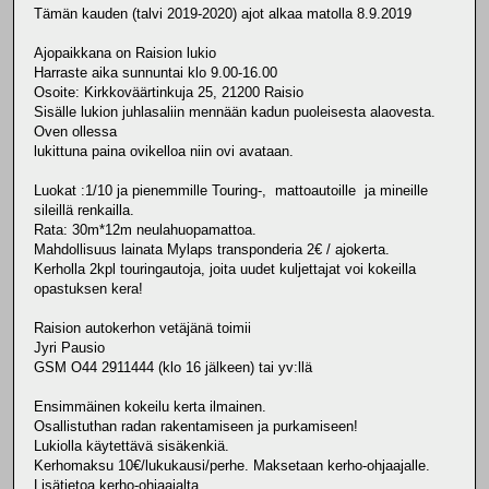
Tämän kauden (talvi 2019-2020) ajot alkaa matolla 8.9.2019
Ajopaikkana on Raision lukio
Harraste aika sunnuntai klo 9.00-16.00
Osoite: Kirkkoväärtinkuja 25, 21200 Raisio
Sisälle lukion juhlasaliin mennään kadun puoleisesta alaovesta.
Oven ollessa
lukittuna paina ovikelloa niin ovi avataan.
Luokat :1/10 ja pienemmille Touring-, mattoautoille ja mineille
sileillä renkailla.
Rata: 30m*12m neulahuopamattoa.
Mahdollisuus lainata Mylaps transponderia 2€ / ajokerta.
Kerholla 2kpl touringautoja, joita uudet kuljettajat voi kokeilla
opastuksen kera!
Raision autokerhon vetäjänä toimii
Jyri Pausio
GSM O44 2911444 (klo 16 jälkeen) tai yv:llä
Ensimmäinen kokeilu kerta ilmainen.
Osallistuthan radan rakentamiseen ja purkamiseen!
Lukiolla käytettävä sisäkenkiä.
Kerhomaksu 10€/lukukausi/perhe. Maksetaan kerho-ohjaajalle.
Lisätietoa kerho-ohjaajalta.