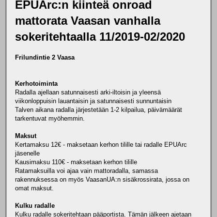
EPUArc:n kiinteä onroad
mattorata Vaasan vanhalla
sokeritehtaalla 11/2019-02/2020
Frilundintie 2 Vaasa
Kerhotoiminta
Radalla ajellaan satunnaisesti arki-iltoisin ja yleensä
viikonloppuisin lauantaisin ja satunnaisesti sunnuntaisin
Talven aikana radalla järjestetään 1-2 kilpailua, päivämäärät
tarkentuvat myöhemmin.
Maksut
Kertamaksu 12€ - maksetaan kerhon tilille tai radalle EPUArc
jäsenelle
Kausimaksu 110€ - maksetaan kerhon tilille
Ratamaksuilla voi ajaa vain mattoradalla, samassa
rakennuksessa on myös VaasanUA:n sisäkrossirata, jossa on
omat maksut.
Kulku radalle
Kulku radalle sokeritehtaan pääportista. Tämän jälkeen ajetaan