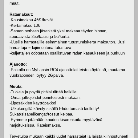
muut.
Ratamaksut:
-Kausimaksu 45€ /kevät
-Kertamaksu 10€
-Saman perheen jäsenistä yksi maksaa täyden hinnan,
seuraavista 25e/kausi ja 5e/kerta.
-Uusille harrastajille esimmäinen tutustumiskerta maksuton. Uusi
harrastaja = lajiin uutena tutustuva.
-kuljettajien odotetaan osallistuvan radan kasaukseen ja purkuun
Ajanotto:
-Paikalla on MyLapsin RC4 ajanottolaitteisto käytössä, muutama
vuokraponderi löytyy 2€/päivä.
Muuta:
-Tuoleja ja pöytiä pitäisi riittää kaikille.
-Omat jatkojohdot perinteisesti mukaan.
-Liposäkkien käyttöpakko!
-Ulkokengillä kävely sisällä Ehdottomasti kielletty!
Sukat/sisäpelikengät/tossut kelpaa.
-Pyrimme pitämään kauden kisarenkaita myytävänä
harjoituksissa. Käteismaksu.
Tervetuloa mukaan kaikki uudet harrastajat ja lajista kiinnostuneet!