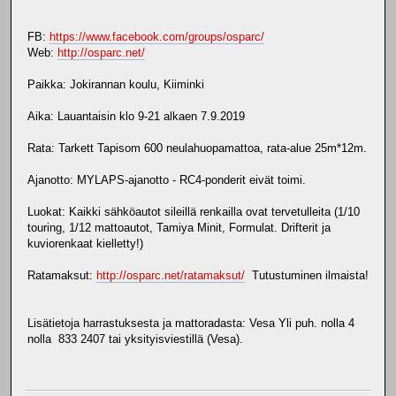
FB:
https://www.facebook.com/groups/osparc/
Web:
http://osparc.net/
Paikka: Jokirannan koulu, Kiiminki
Aika: Lauantaisin klo 9-21 alkaen 7.9.2019
Rata: Tarkett Tapisom 600 neulahuopamattoa, rata-alue 25m*12m.
Ajanotto: MYLAPS-ajanotto - RC4-ponderit eivät toimi.
Luokat: Kaikki sähköautot sileillä renkailla ovat tervetulleita (1/10
touring, 1/12 mattoautot, Tamiya Minit, Formulat. Drifterit ja
kuviorenkaat kielletty!)
Ratamaksut:
http://osparc.net/ratamaksut/
Tutustuminen ilmaista!
Lisätietoja harrastuksesta ja mattoradasta: Vesa Yli puh. nolla 4
nolla 833 2407 tai yksityisviestillä (Vesa).