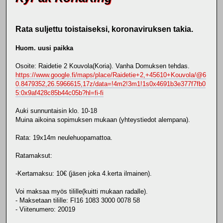
Rata suljettu toistaiseksi, koronaviruksen takia.
Huom. uusi paikka
Osoite: Raidetie 2 Kouvola(Koria). Vanha Domuksen tehdas.
https://www.google.fi/maps/place/Raidetie+2,+45610+Kouvola/@6
0.8479352,26.5966615,17z/data=!4m2!3m1!1s0x4691b3e377f7fb0
5:0x9af428c85b44c05b?hl=fi-fi
Auki sunnuntaisin klo. 10-18
Muina aikoina sopimuksen mukaan (yhteystiedot alempana).
Rata: 19x14m neulehuopamattoa.
Ratamaksut:
-Kertamaksu: 10€ (jäsen joka 4.kerta ilmainen).
Voi maksaa myös tilille(kuitti mukaan radalle).
- Maksetaan tilille: FI16 1083 3000 0078 58
- Viitenumero: 20019