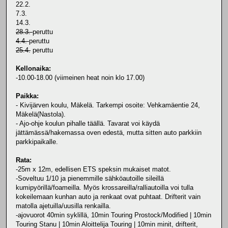
22.2.
7.3.
14.3.
28.3.
peruttu
4.4.
peruttu
25.4.
peruttu
Kellonaika:
-10.00-18.00 (viimeinen heat noin klo 17.00)
Paikka:
- Kivijärven koulu, Mäkelä. Tarkempi osoite: Vehkamäentie 24,
Mäkelä(Nastola).
- Ajo-ohje koulun pihalle täällä. Tavarat voi käydä
jättämässä/hakemassa oven edestä, mutta sitten auto parkkiin
parkkipaikalle.
Rata:
-25m x 12m, edellisen ETS speksin mukaiset matot.
-Soveltuu 1/10 ja pienemmille sähköautoille sileillä
kumipyörillä/foameilla. Myös krossareilla/ralliautoilla voi tulla
kokeilemaan kunhan auto ja renkaat ovat puhtaat. Drifterit vain
matolla ajetuilla/uusilla renkailla.
-ajovuorot 40min syklillä, 10min Touring Prostock/Modified | 10min
Touring Stanu | 10min Aloittelija Touring | 10min minit, drifterit,