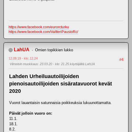
https://www.facebook.com/eurorcturku
https://www.facebook.com/ValtteriPausioRc/
LahUA
Omien topikkien lukko
12.09.19 - klo: 12.24
#4
Viimeisin muokkaus
: 23.03.20 - klo: 21.25 käyttäjältä LahUA
Lahden Urheiluautoilijoiden
pienoisautoilijoiden sisäratavuorot kevät
2020
Vuorot lauantaisin satunnaisia poikkeuksia lukuunottamatta.
Päivät jolloin vuoro on:
11.1.
18.1.
8.2.