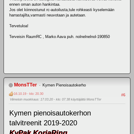
ennen oman auton hankintaa.
Jos olet kiinnostunut rc-autoilusta,tule rohkeasti kyselemään
harrastajilta,varmasti neuvotaan ja autetaan.
Tervetuloa!
Terveisin RaumRC , Marko Aava puh. nolnelnelnol-190850
MonsTTer
Kymen Pienoisautokerho
16.10.19 - klo: 20.30
#6
Viimeisin muokkaus
: 17.03.20 - klo: 07.38 käyttäjältä MonsTTer
Kymen pienoisautokerhon
talvitreenit 2019-2020
KyPak KoriaRing