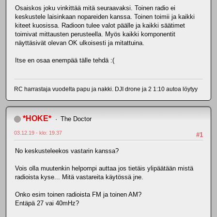
Osaiskos joku vinkittää mitä seuraavaksi. Toinen radio ei
keskustele laisinkaan nopareiden kanssa. Toinen toimii ja kaikki
kiteet kuosissa. Radioon tulee valot päälle ja kaikki säätimet
toimivat mittausten perusteella. Myös kaikki komponentit
näyttäsivät olevan OK ulkoisesti ja mitattuina.
Itse en osaa enempää tälle tehdä :(
RC harrastaja vuodelta papu ja nakki. DJI drone ja 2 1:10 autoa löytyy
*HOKE*
The Doctor
03.12.19 - klo: 19.37
#1
No keskusteleekos vastarin kanssa?
Vois olla muutenkin helpompi auttaa jos tietäis ylipäätään mistä
radioista kyse... Mitä vastareita käytössä jne.
Onko esim toinen radioista FM ja toinen AM?
Entäpä 27 vai 40mHz?