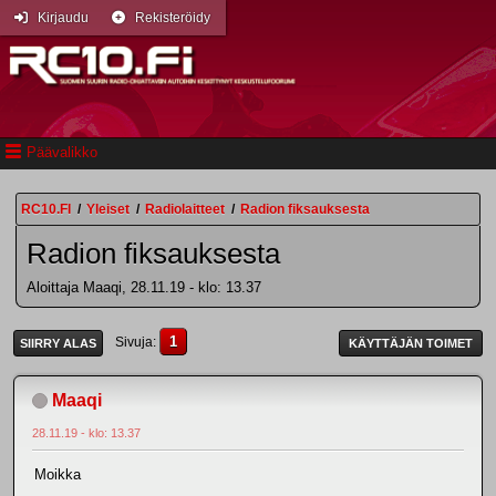
Kirjaudu
Rekisteröidy
Päävalikko
RC10.FI
/
Yleiset
/
Radiolaitteet
/
Radion fiksauksesta
Radion fiksauksesta
Aloittaja Maaqi, 28.11.19 - klo: 13.37
1
Sivuja
SIIRRY ALAS
KÄYTTÄJÄN TOIMET
Maaqi
28.11.19 - klo: 13.37
Moikka