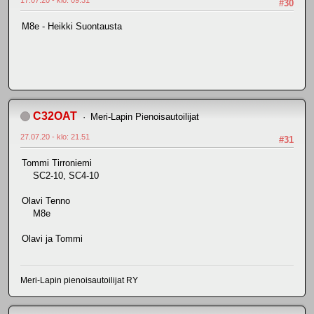
#30
M8e - Heikki Suontausta
C32OAT
Meri-Lapin Pienoisautoilijat
27.07.20 - klo: 21.51
#31
Tommi Tirroniemi
SC2-10, SC4-10
Olavi Tenno
M8e
Olavi ja Tommi
Meri-Lapin pienoisautoilijat RY