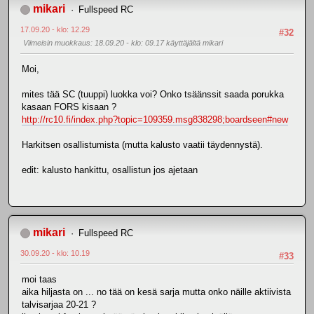
mikari
Fullspeed RC
17.09.20 - klo: 12.29
#32
Viimeisin muokkaus
: 18.09.20 - klo: 09.17 käyttäjältä mikari
Moi,
mites tää SC (tuuppi) luokka voi? Onko tsäänssit saada porukka
kasaan FORS kisaan ?
http://rc10.fi/index.php?topic=109359.msg838298;boardseen#new
Harkitsen osallistumista (mutta kalusto vaatii täydennystä).
edit: kalusto hankittu, osallistun jos ajetaan
mikari
Fullspeed RC
30.09.20 - klo: 10.19
#33
moi taas
aika hiljasta on ... no tää on kesä sarja mutta onko näille aktiivista
talvisarjaa 20-21 ?