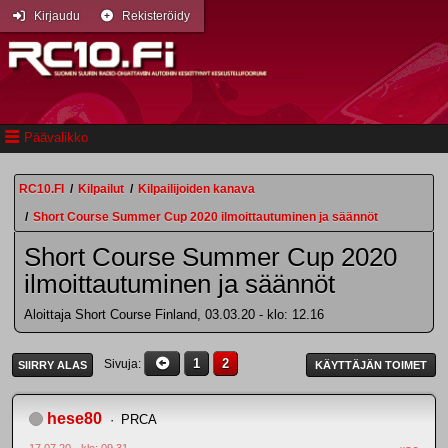
Kirjaudu
Rekisteröidy
Päävalikko
RC10.FI
/
Kilpailut
/
Kilpailijoiden kanava
/
Short Course Summer Cup 2020 ilmoittautuminen ja säännöt
Short Course Summer Cup 2020
ilmoittautuminen ja säännöt
Aloittaja Short Course Finland, 03.03.20 - klo: 12.16
1
2
Sivuja
SIIRRY ALAS
KÄYTTÄJÄN TOIMET
hese80
PRCA
17.07.20 - klo: 09.31