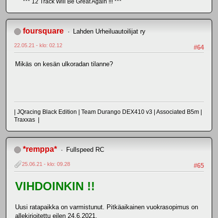
*** 12 Track Will Be Great Again !!! ***
foursquare
Lahden Urheiluautoilijat ry
22.05.21 - klo: 02.12
#64
Mikäs on kesän ulkoradan tilanne?
| JQracing Black Edition | Team Durango DEX410 v3 | Associated B5m |
Traxxas |
*remppa*
Fullspeed RC
25.06.21 - klo: 09.28
#65
VIHDOINKIN !!
Uusi ratapaikka on varmistunut. Pitkäaikainen vuokrasopimus on
allekirjoitettu eilen 24.6.2021.