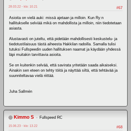
28.03.22 - klo: 10.21
#67
Asioita on vielä auki: missä ajetaan ja milloin. Kun Ry:n
hallitukselle selviää mikä on mahdollista ja milloin, niin tiedotetaan
asiasta.
Alustavasti on juteltu, että pidetään mahdollisesti keskustelu- ja
tiedotustilaisuus tästä aiheesta Hakkilan radoilla. Samalla tulisi
tutuksi Fullspeedin uuden hallituksen naamat ja käydään yhdessä
läpi muitakin tarvittavia asioita.
Se on kuitenkin selvää, että savirata yritetään saada aikaiseksi.
Ainakin sen eteen on tehty töitä ja näyttää siltä, että tehtävää ja
suunniteltavaa vielä riittää.
Juha Sallmén
Kimmo S
Fullspeed RC
15.06.23 - klo: 13.22
#68