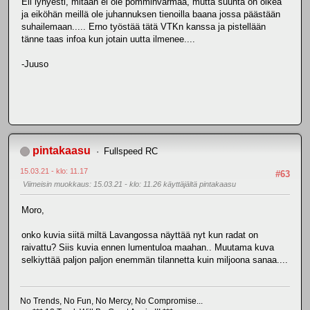
Eli lyhyesti, mitään ei ole pomminvarmaa, mutta suunta on oikea
ja eiköhän meillä ole juhannuksen tienoilla baana jossa päästään
suhailemaan..... Erno työstää tätä VTKn kanssa ja pistellään
tänne taas infoa kun jotain uutta ilmenee....
-Juuso
pintakaasu
Fullspeed RC
15.03.21 - klo: 11.17
#63
Viimeisin muokkaus
: 15.03.21 - klo: 11.26 käyttäjältä pintakaasu
Moro,
onko kuvia siitä miltä Lavangossa näyttää nyt kun radat on
raivattu? Siis kuvia ennen lumentuloa maahan.. Muutama kuva
selkiyttää paljon paljon enemmän tilannetta kuin miljoona sanaa....
No Trends, No Fun, No Mercy, No Compromise...