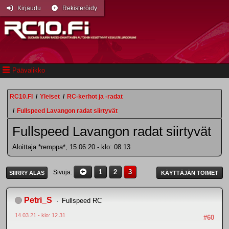
Kirjaudu
Rekisteröidy
Päävalikko
RC10.FI
/
Yleiset
/
RC-kerhot ja -radat
/
Fullspeed Lavangon radat siirtyvät
Fullspeed Lavangon radat siirtyvät
Aloittaja *remppa*, 15.06.20 - klo: 08.13
1
2
3
Sivuja
SIIRRY ALAS
KÄYTTÄJÄN TOIMET
Petri_S
Fullspeed RC
14.03.21 - klo: 12.31
#60