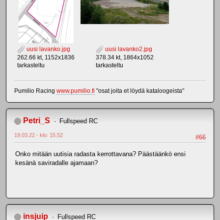
uusi lavanko.jpg
uusi lavanko2.jpg
262.66 kt, 1152x1836
378.34 kt, 1864x1052
tarkasteltu
tarkasteltu
Pumilio Racing
www.pumilio.fi
"osat joita et löydä kataloogeista"
Petri_S
Fullspeed RC
19.03.22 - klo: 15.52
#66
Onko mitään uutisia radasta kerrottavana? Päästäänkö ensi
kesänä saviradalle ajamaan?
insjuip
Fullspeed RC