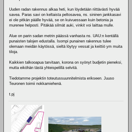
Uuden radan rakennus alkaa heti, kun löydetään riittävästi hyvää
savea. Paras savi on keltaista peltosavea, ns. sininen jankkasavi
ei ole pitkän päälle hyvää, se on kuivuessaan kuin betonia ja
murenee helposti. Pitäkää silmät auki, vinkit voi laittaa mulle.
Alue on parin sadan metrin päässä vanhasta ns. UAU:n kentällä
punaisten talojen edustalla. Isompi punainen rakennus tulee
olemaan meidän käytössä, sieltä löytyy vessat ja keittiö ym muita
tiloja.
Kaikkien talkooapua tarvitaan, korona on syönyt budjetin pieneksi,
mutta eiköhän tästä yhteispelillä selvitä.
Tiedotamme projektin toteutussuunnitelmista erikseen. Juuso
Teuronen toimii nokkamiehenä.
t.pj