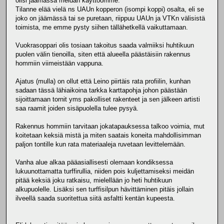
olisi jäämässä meidän käyttöömme.
Tilanne elää vielä ns UAUn kopperon (isompi koppi) osalta, eli se
joko on jäämässä tai se puretaan, riippuu UAUn ja VTKn välisistä
toimista, me emme pysty siihen tällähetkellä vaikuttamaan.
Vuokrasoppari olis tosiaan takoitus saada valmiiksi huhtikuun
puolen välin tienoilla, siten että alueella päästäisiin rakennus
hommiin viimeistään vappuna.
Ajatus (mulla) on ollut että Leino piirtäis rata profiilin, kunhan
sadaan tässä lähiaikoina tarkka karttapohja johon päästään
sijoittamaan tornit yms pakolliset rakenteet ja sen jälkeen artisti
saa raamit joiden sisäpuolella tulee pysyä.
Rakennus hommiin tarvitaan jokatapauksessa talkoo voimia, mut
koitetaan keksiä mistä ja miten saatais koneita mahdollisimman
paljon tontille kun rata materiaaleja ruvetaan levittelemään.
Vanha alue alkaa pääasiallisesti olemaan kondiksessa
lukuunottamatta turffirullia, niiden pois kuljettamiseksi meidän
pitää keksiä joku ratkaisu, mielellään jo heti huhtikuun
alkupuolelle. Lisäksi sen turffisilpun hävittäminen pitäis jollain
ilveellä saada suoritettua siitä asfaltti kentän kupeesta.