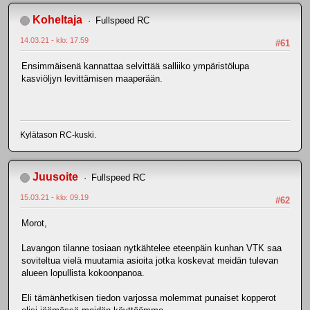
Koheltaja
Fullspeed RC
14.03.21 - klo: 17.59
#61
Ensimmäisenä kannattaa selvittää salliiko ympäristölupa
kasviöljyn levittämisen maaperään.
Kylätason RC-kuski.
Juusoite
Fullspeed RC
15.03.21 - klo: 09.19
#62
Morot,
Lavangon tilanne tosiaan nytkähtelee eteenpäin kunhan VTK saa
soviteltua vielä muutamia asioita jotka koskevat meidän tulevan
alueen lopullista kokoonpanoa.
Eli tämänhetkisen tiedon varjossa molemmat punaiset kopperot