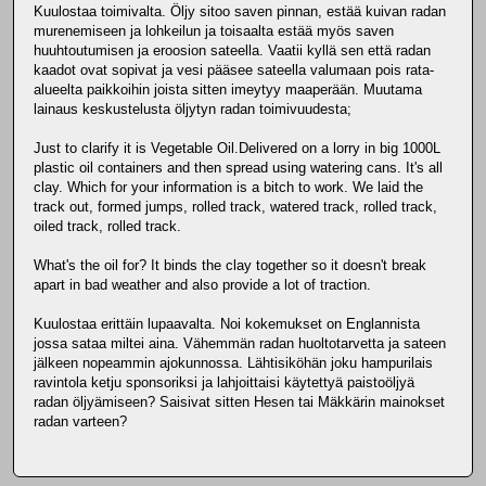
Kuulostaa toimivalta. Öljy sitoo saven pinnan, estää kuivan radan
murenemiseen ja lohkeilun ja toisaalta estää myös saven
huuhtoutumisen ja eroosion sateella. Vaatii kyllä sen että radan
kaadot ovat sopivat ja vesi pääsee sateella valumaan pois rata-
alueelta paikkoihin joista sitten imeytyy maaperään. Muutama
lainaus keskustelusta öljytyn radan toimivuudesta;
Just to clarify it is Vegetable Oil.Delivered on a lorry in big 1000L
plastic oil containers and then spread using watering cans. It's all
clay. Which for your information is a bitch to work. We laid the
track out, formed jumps, rolled track, watered track, rolled track,
oiled track, rolled track.
What's the oil for? It binds the clay together so it doesn't break
apart in bad weather and also provide a lot of traction.
Kuulostaa erittäin lupaavalta. Noi kokemukset on Englannista
jossa sataa miltei aina. Vähemmän radan huoltotarvetta ja sateen
jälkeen nopeammin ajokunnossa. Lähtisiköhän joku hampurilais
ravintola ketju sponsoriksi ja lahjoittaisi käytettyä paistoöljyä
radan öljyämiseen? Saisivat sitten Hesen tai Mäkkärin mainokset
radan varteen?