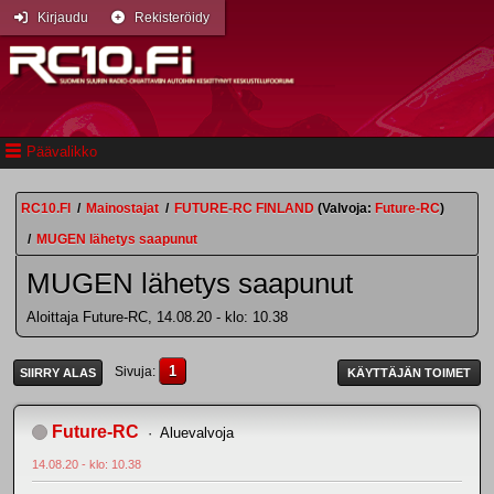
Kirjaudu
Rekisteröidy
Päävalikko
RC10.FI
/
Mainostajat
/
FUTURE-RC FINLAND
(Valvoja:
Future-RC
)
/
MUGEN lähetys saapunut
MUGEN lähetys saapunut
Aloittaja Future-RC, 14.08.20 - klo: 10.38
1
Sivuja
SIIRRY ALAS
KÄYTTÄJÄN TOIMET
Future-RC
Aluevalvoja
14.08.20 - klo: 10.38