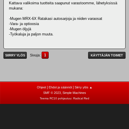
Kattava valikoima tuotteita saapunut varastoomme, lähetyksissä
mukana:
-Mugen MRX-6X Ratakasi autosarjoja ja niiden varaosat
-Vara- ja optioosia
-Mugen öljyjä
-Työkaluja ja paljon muuta.
1
Sivuja
SIIRRY YLÖS
KÄYTTÄJÄN TOIMET
|
|
Ohjeet
Ehdot ja säännöt
Siirry ylös ▲
,
SMF © 2023
Simple Machines
Teema RC10 pohjautuu:
Radical Red