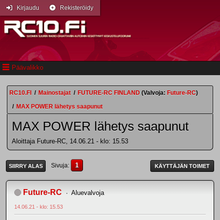
Kirjaudu
Rekisteröidy
Päävalikko
RC10.FI
/
Mainostajat
/
FUTURE-RC FINLAND
(Valvoja:
Future-RC
)
/
MAX POWER lähetys saapunut
MAX POWER lähetys saapunut
Aloittaja Future-RC, 14.06.21 - klo: 15.53
1
Sivuja
SIIRRY ALAS
KÄYTTÄJÄN TOIMET
Future-RC
Aluevalvoja
14.06.21 - klo: 15.53