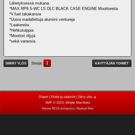
Lähetyksessä mukana:
*MAX RP9.S-WC LS DLC BLACK CASE ENGINE Moottoreita
*V.fuel takakansia
*Uusia madallettuja alumiini ventureja
*Laakereita
*Hehkutulppia
*Moottori öljyjä
*sekä varaosia
1
Sivuja
SIIRRY YLÖS
KÄYTTÄJÄN TOIMET
|
|
Ohjeet
Ehdot ja säännöt
Siirry ylös ▲
,
SMF © 2023
Simple Machines
Teema RC10 pohjautuu:
Radical Red