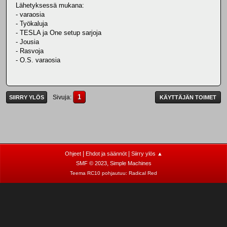
Lähetyksessä mukana:
- varaosia
- Työkaluja
- TESLA ja One setup sarjoja
- Jousia
- Rasvoja
- O.S. varaosia
1
Sivuja
SIIRRY YLÖS
KÄYTTÄJÄN TOIMET
|
|
Ohjeet
Ehdot ja säännöt
Siirry ylös ▲
,
SMF © 2023
Simple Machines
Teema RC10 pohjautuu:
Radical Red