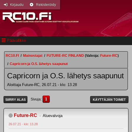
Kirjaudu
Rekisteröidy
Päävalikko
RC10.FI
/
Mainostajat
/
FUTURE-RC FINLAND
(Valvoja:
Future-RC
)
/
Capricorn ja O.S. lähetys saapunut
Capricorn ja O.S. lähetys saapunut
Aloittaja Future-RC, 26.07.21 - klo: 13.28
1
Sivuja
SIIRRY ALAS
KÄYTTÄJÄN TOIMET
Future-RC
Aluevalvoja
26.07.21 - klo: 13.28