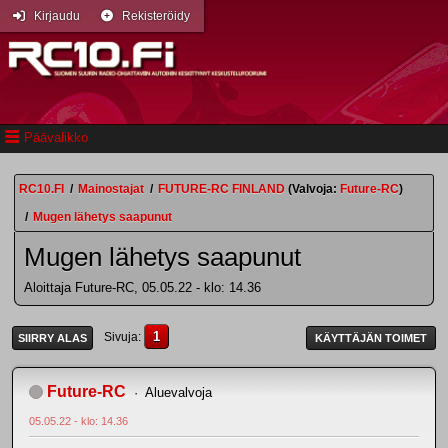
Kirjaudu
Rekisteröidy
Päävalikko
RC10.FI
/
Mainostajat
/
FUTURE-RC FINLAND
(Valvoja:
Future-RC
)
/
Mugen lähetys saapunut
Mugen lähetys saapunut
Aloittaja Future-RC, 05.05.22 - klo: 14.36
1
Sivuja
SIIRRY ALAS
KÄYTTÄJÄN TOIMET
Future-RC
Aluevalvoja
05.05.22 - klo: 14.36