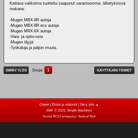
Kattava valikoima tuotteita saapunut varastoomme, lähetyksissä
mukana:
-Mugen MBX-8R autoja
-Mugen MBX-8R eco autoja
-Mugen MRX-6X autoja
-Vara- ja optio-osia
-Mugen öljyjä
-Työkaluja ja paljon muuta.
1
Sivuja
SIIRRY YLÖS
KÄYTTÄJÄN TOIMET
|
|
Ohjeet
Ehdot ja säännöt
Siirry ylös ▲
,
SMF © 2023
Simple Machines
Teema RC10 pohjautuu:
Radical Red