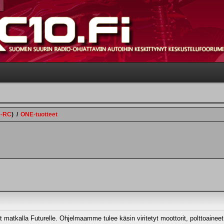
e-RC
)
/
ONE-tuotteet
 matkalla Futurelle. Ohjelmaamme tulee käsin viritetyt moottorit, polttoaineet