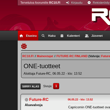
Tervetuloa foorumille
RC10.FI
Kirjaudu
Rekisteröidy
Etusivu
Haku
Kalenteri
Jäsenet
RC10.FI
/
Mainostajat
/
FUTURE-RC FINLAND
(Valvoja:
Futur
ONE-tuotteet
Aloittaja Future-RC, 06.05.22 - klo: 13.52
1
Sivuja
SIIRRY ALAS
Future-RC
06.05.22 - klo: 13.52
Aluevalvoja
Capricornin ONE-tuotteet ovat