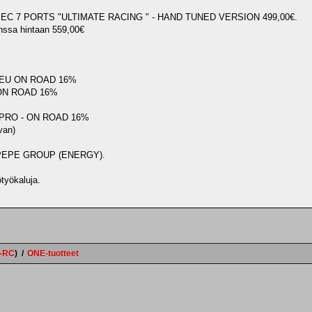
EC 7 PORTS "ULTIMATE RACING " - HAND TUNED VERSION 499,00€.
nssa hintaan 559,00€
 EU ON ROAD 16%
 ON ROAD 16%
PRO - ON ROAD 16%
van)
aa PEPE GROUP (ENERGY).
työkaluja.
e-RC
)
/
ONE-tuotteet