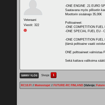
-ONE ENGINE .21 EURO SP
Saatavana myös pillisetin ka
Moottorin sisäänajo 35,00€
Veteraani
Polttoaineet:
Viestit: 322
-ONE COMPETITION FUEL
-ONE SPECIAL FUEL EU -
-ONE COMPETITION FUEL 
(tämä polttoaine vaatii ostolu
ONE polttoaineet valmist
Sekä kattava valikoima säätö
1
Sivuja
SIIRRY YLÖS
RC10.FI
/
Mainostajat
/
FUTURE-RC FINLAND
(Valvoja:
Futur