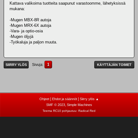
Kattava valikoima tuotteita saapunut varastoomme, lähetyksissä
mukana:
-Mugen MBX-8R autoja
-Mugen MRX-6X autoja
-Vara- ja optio-osia
-Mugen öljyjä
-Työkaluja ja paljon muuta.
1
Sivuja
SIIRRY YLÖS
KÄYTTÄJÄN TOIMET
|
|
Ohjeet
Ehdot ja säännöt
Siirry ylös ▲
,
SMF © 2023
Simple Machines
Teema RC10 pohjautuu:
Radical Red