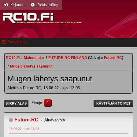
Kirjaudu
Rekisteröidy
Päävalikko
RC10.FI
/
Mainostajat
/
FUTURE-RC FINLAND
(Valvoja:
Future-RC
)
/
Mugen lähetys saapunut
Mugen lähetys saapunut
Aloittaja Future-RC, 15.06.22 - klo: 13.03
1
Sivuja
SIIRRY ALAS
KÄYTTÄJÄN TOIMET
Future-RC
Aluevalvoja
15.06.22 - klo: 13.03