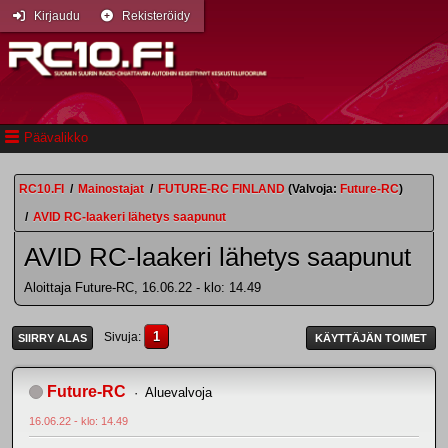
Kirjaudu
Rekisteröidy
Päävalikko
RC10.FI
/
Mainostajat
/
FUTURE-RC FINLAND
(Valvoja:
Future-RC
)
/
AVID RC-laakeri lähetys saapunut
AVID RC-laakeri lähetys saapunut
Aloittaja Future-RC, 16.06.22 - klo: 14.49
1
Sivuja
SIIRRY ALAS
KÄYTTÄJÄN TOIMET
Future-RC
Aluevalvoja
16.06.22 - klo: 14.49