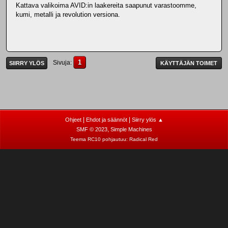
Kattava valikoima AVID:in laakereita saapunut varastoomme,
kumi, metalli ja revolution versiona.
1
Sivuja
SIIRRY YLÖS
KÄYTTÄJÄN TOIMET
|
|
Ohjeet
Ehdot ja säännöt
Siirry ylös ▲
,
SMF © 2023
Simple Machines
Teema RC10 pohjautuu:
Radical Red