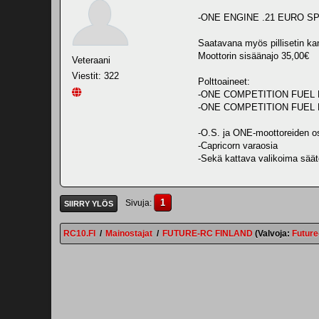
-ONE ENGINE .21 EURO SP
Saatavana myös pillisetin ka
Moottorin sisäänajo 35,00€
Veteraani
Viestit: 322
Polttoaineet:
-ONE COMPETITION FUEL
-ONE COMPETITION FUEL 
-O.S. ja ONE-moottoreiden o
-Capricorn varaosia
-Sekä kattava valikoima säät
1
Sivuja
SIIRRY YLÖS
RC10.FI
/
Mainostajat
/
FUTURE-RC FINLAND
(Valvoja:
Futur