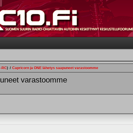
e-RC
)
/
Capricorn ja ONE lähetys saapuneet varastoomme
puneet varastoomme