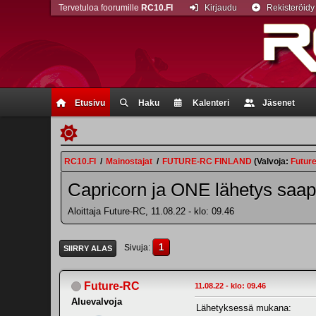
Tervetuloa foorumille
RC10.FI
Kirjaudu
Rekisteröidy
Etusivu
Haku
Kalenteri
Jäsenet
RC10.FI
/
Mainostajat
/
FUTURE-RC FINLAND
(Valvoja:
Futur
Capricorn ja ONE lähetys saa
Aloittaja Future-RC, 11.08.22 - klo: 09.46
1
Sivuja
SIIRRY ALAS
Future-RC
11.08.22 - klo: 09.46
Aluevalvoja
Lähetyksessä mukana: