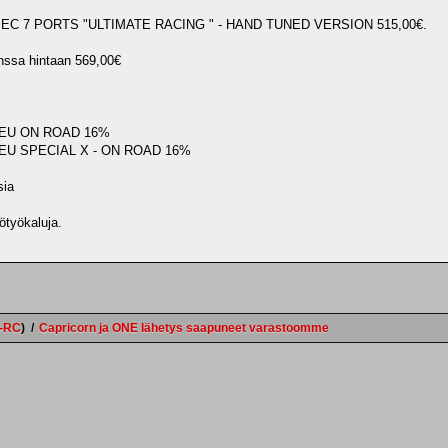
EC 7 PORTS "ULTIMATE RACING " - HAND TUNED VERSION 515,00€.
nssa hintaan 569,00€
 EU ON ROAD 16%
EU SPECIAL X - ON ROAD 16%
sia
ötyökaluja.
e-RC
)
/
Capricorn ja ONE lähetys saapuneet varastoomme