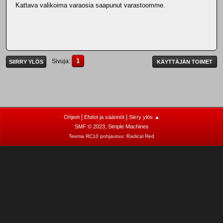
Kattava valikoima varaosia saapunut varastoomme.
1
Sivuja
SIIRRY YLÖS
KÄYTTÄJÄN TOIMET
|
|
Ohjeet
Ehdot ja säännöt
Siirry ylös ▲
,
SMF © 2023
Simple Machines
Teema RC10 pohjautuu:
Radical Red