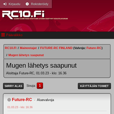
Kirjaudu
Rekisteröidy
Päävalikko
RC10.FI
/
Mainostajat
/
FUTURE-RC FINLAND
(Valvoja:
Future-RC
)
/
Mugen lähetys saapunut
Mugen lähetys saapunut
Aloittaja Future-RC, 01.03.23 - klo: 16.36
1
Sivuja
SIIRRY ALAS
KÄYTTÄJÄN TOIMET
Future-RC
Aluevalvoja
01.03.23 - klo: 16.36