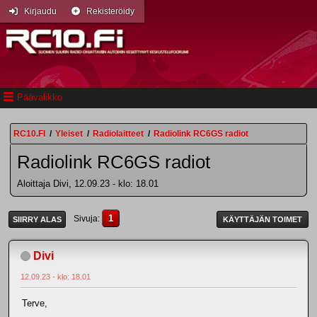
Kirjaudu
Rekisteröidy
Päävalikko
RC10.FI
/
Yleiset
/
Radiolaitteet
/
Radiolink RC6GS radiot
Radiolink RC6GS radiot
Aloittaja Divi, 12.09.23 - klo: 18.01
1
Sivuja
SIIRRY ALAS
KÄYTTÄJÄN TOIMET
Divi
12.09.23 - klo: 18.01
Terve,