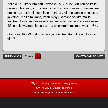
Itellä ollut julkaisusta asti käytössä RC6GS v2. Muuten on kaikki
pelannut hienosti, mutta telemetrian kanssa tuossa on semmoinen
ominaisuus että ulkoisen jännitteen hälytyksen jännite ei tallennu
ja vaihdu mallin mukana, vaan pysyy samana vaikka mallia
vaihtaa. Tästä seuraa se että jos autoista osa on 2S ja osa esim
4S, niin hälytyksen joutuu laittaa pienimmän mukaan vaikka 6.4v.
Oisko kellään v3 mallin radiota ja voisi testata onko siinä sama
vika?
1
Sivuja
SIIRRY YLÖS
KÄYTTÄJÄN TOIMET
|
|
Ohjeet
Ehdot ja säännöt
Siirry ylös ▲
,
SMF © 2023
Simple Machines
Teema RC10 pohjautuu:
Radical Red