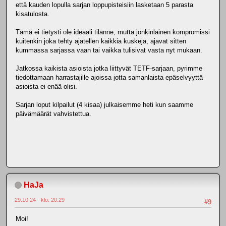
että kauden lopulla sarjan loppupisteisiin lasketaan 5 parasta
kisatulosta.
Tämä ei tietysti ole ideaali tilanne, mutta jonkinlainen kompromissi
kuitenkin joka tehty ajatellen kaikkia kuskeja, ajavat sitten
kummassa sarjassa vaan tai vaikka tulisivat vasta nyt mukaan.
Jatkossa kaikista asioista jotka liittyvät TETF-sarjaan, pyrimme
tiedottamaan harrastajille ajoissa jotta samanlaista epäselvyyttä
asioista ei enää olisi.
Sarjan loput kilpailut (4 kisaa) julkaisemme heti kun saamme
päivämäärät vahvistettua.
HaJa
29.10.24 - klo: 20.29
#9
Moi!