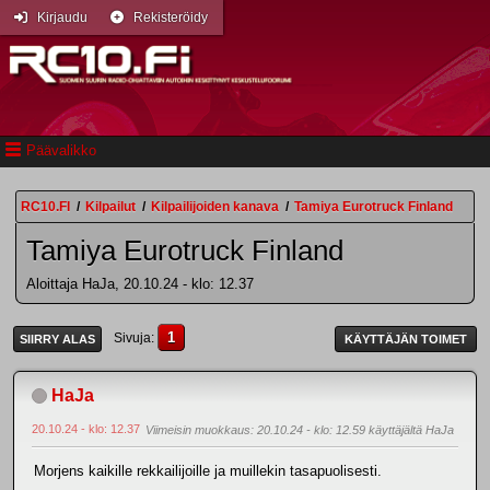
Kirjaudu
Rekisteröidy
Päävalikko
RC10.FI
/
Kilpailut
/
Kilpailijoiden kanava
/
Tamiya Eurotruck Finland
Tamiya Eurotruck Finland
Aloittaja HaJa, 20.10.24 - klo: 12.37
1
Sivuja
SIIRRY ALAS
KÄYTTÄJÄN TOIMET
HaJa
20.10.24 - klo: 12.37
Viimeisin muokkaus
: 20.10.24 - klo: 12.59 käyttäjältä HaJa
Morjens kaikille rekkailijoille ja muillekin tasapuolisesti.