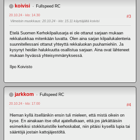
koivisi
Fullspeed RC
20.10.24 - klo: 14.30
#3
Viimeisin muokkaus
: 20.10.24 - klo: 15.11 käyttäjältä koivisi
Etelä Suomen Kerhokilpailusarja ei ole ottanut sarjaan mukaan
rekkaluokkaa mitenkään luvatta. Olen aina sarjan kilpailukalenteria
suunnitellessani ottanut yhteyttä rekkaluokan puuhamiehiin. Ja
kysynyt heidän halukkuutta osallistua sarjaan. Aina ovat lähteneet
mukaan hyvässä yhteisymmärryksessä.
Ilpo Koivisto
jarkkom
Fullspeed RC
20.10.24 - klo: 17.00
#4
Hieman kyllä itsellänikin ensin tuli mieleen, että mistä oikein on
kyse. En ainakaan itse ollut ajatellutkaan, että jos järkättäisiin
esimerkiksi stokkituristille kerhoskabat, niin pitäisi kysellä lupia tai
sääntöjä jostain kattojäjestöltä.