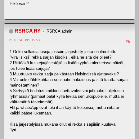
Eikö vain?
RSRCA RY
RSRCA admin
21.10.24 - klo: 15.53
#6
1.Onko sellaisia kisoja jossain järjestetty jotka on ilmoitettu
"virallisiksi" rekka sarjan kisoiksi, eikä ne sitä ole olleet?
2.Riittääkö kuskeja/järjestäjiä ja lisääntyykö kalenterissa päivät,
jos tulee lisää sarjoja?
3.Muuttuuko rekka sarja pelkästään Helsingissä ajettavaksi?
4.Vai onko lähtökohtana sensaatio hakuisuus ja sitä kautta sarjan
mainostaminen?
5.Siirtyykö tiedotus kaikkien luettavaksi vai jatkuuko suljetussa
ryhmässä? (parhaat palat kyllä leviää sen ulkopuolelle, mutta ei
välttämättä tärkeimmät)
FB ja whatsApp ovat toki ihan käyttö kelpoisia, mutta niitä ei
kaikki pääse lukemaan.
Kisa järjestelyissä mukana ollut ei rekka sisäpiiriin kuuluva
Jyri