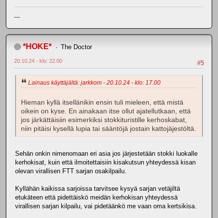
---
*HOKE*
The Doctor
20.10.24 - klo: 22.00
#5
Lainaus käyttäjältä: jarkkom - 20.10.24 - klo: 17.00
Hieman kyllä itsellänikin ensin tuli mieleen, että mistä
oikein on kyse. En ainakaan itse ollut ajatellutkaan, että
jos järkättäisiin esimerkiksi stokkituristille kerhoskabat,
niin pitäisi kysellä lupia tai sääntöjä jostain kattojäjestöltä.
Sehän onkin nimenomaan eri asia jos järjestetään stokki luokalle
kerhokisat, kuin että ilmoitettaisiin kisakutsun yhteydessä kisan
olevan virallisen FTT sarjan osakilpailu.
Kyllähän kaikissa sarjoissa tarvitsee kysyä sarjan vetäjiltä
etukäteen että pidettäiskö meidän kerhokisan yhteydessä
virallisen sarjan kilpailu, vai pidetäänkö me vaan oma kertsikisa.