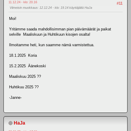
11.12.24 - klo: 20.16
#11
Viimeisin muokkaus
: 12.12.24 - klo: 19.14 käyttäjältä HaJa
Moi!
Yritämme saada mahdollisimman pian päivämäärät ja paikat
selville Maaliskuun ja Huhtikuun kisojen osalta!
Ilmoitamme heti, kun saamme nämä varmistettua.
18.1.2025 Koria
15.2.2025 Äänekoski
Maaliskuu 2025 ??
Huhtikuu 2025 ??
-Janne-
HaJa