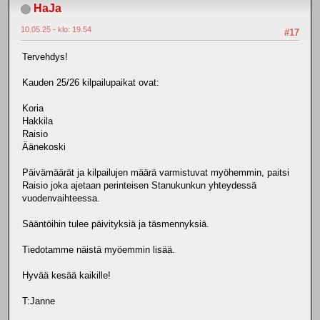
HaJa
10.05.25 - klo: 19.54
#17
Tervehdys!
Kauden 25/26 kilpailupaikat ovat:
Koria
Hakkila
Raisio
Äänekoski
Päivämäärät ja kilpailujen määrä varmistuvat myöhemmin, paitsi
Raisio joka ajetaan perinteisen Stanukunkun yhteydessä
vuodenvaihteessa.
Sääntöihin tulee päivityksiä ja täsmennyksiä.
Tiedotamme näistä myöemmin lisää.
Hyvää kesää kaikille!
T:Janne