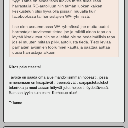
Syy: Tämä on ainoa/isoin luokka mistä tulee lisää
harrastajia RC-autoiluun niin tämän luokan kaiken
keskustelun olisi hyvä olla jossain muualla kuin
facebookissa tai harrastajien WA-ryhmissä.
Itse olen useammassa WA-ryhmässä jne mutta uudet
harrastajat tarvitsevat tietoa jne ja mikäli ainoa tapa on
löytää kisakutsut niin se ei ehkä ole se hedelmällisin tapa
jos ei muuten mitään pikkuautoilusta tiedä. Tieto leviää
parhaiten avoimien foorumien kautta ja saattaa auttaa
uusia harrastajia alkuun.
Kiitos palautteesta!
Tavoite on saada oma alue mahdollisimman nopeasti, jossa
nimenomaan on kisapäivät , treenipäivät , sarjapistetaulukot ,
tekniikka ja muut asiaan liittyvät jutut helposti löydettävissä.
Samaan tyylin kuin esim: Kerhocup alue!
T:Janne