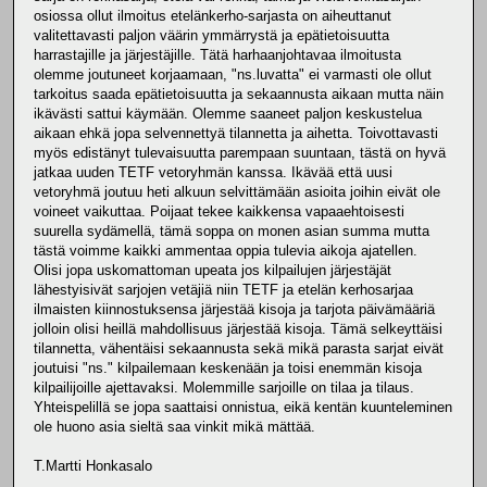
osiossa ollut ilmoitus etelänkerho-sarjasta on aiheuttanut
valitettavasti paljon väärin ymmärrystä ja epätietoisuutta
harrastajille ja järjestäjille. Tätä harhaanjohtavaa ilmoitusta
olemme joutuneet korjaamaan, "ns.luvatta" ei varmasti ole ollut
tarkoitus saada epätietoisuutta ja sekaannusta aikaan mutta näin
ikävästi sattui käymään. Olemme saaneet paljon keskustelua
aikaan ehkä jopa selvennettyä tilannetta ja aihetta. Toivottavasti
myös edistänyt tulevaisuutta parempaan suuntaan, tästä on hyvä
jatkaa uuden TETF vetoryhmän kanssa. Ikävää että uusi
vetoryhmä joutuu heti alkuun selvittämään asioita joihin eivät ole
voineet vaikuttaa. Poijaat tekee kaikkensa vapaaehtoisesti
suurella sydämellä, tämä soppa on monen asian summa mutta
tästä voimme kaikki ammentaa oppia tulevia aikoja ajatellen.
Olisi jopa uskomattoman upeata jos kilpailujen järjestäjät
lähestyisivät sarjojen vetäjiä niin TETF ja etelän kerhosarjaa
ilmaisten kiinnostuksensa järjestää kisoja ja tarjota päivämääriä
jolloin olisi heillä mahdollisuus järjestää kisoja. Tämä selkeyttäisi
tilannetta, vähentäisi sekaannusta sekä mikä parasta sarjat eivät
joutuisi "ns." kilpailemaan keskenään ja toisi enemmän kisoja
kilpailijoille ajettavaksi. Molemmille sarjoille on tilaa ja tilaus.
Yhteispelillä se jopa saattaisi onnistua, eikä kentän kuunteleminen
ole huono asia sieltä saa vinkit mikä mättää.
T.Martti Honkasalo