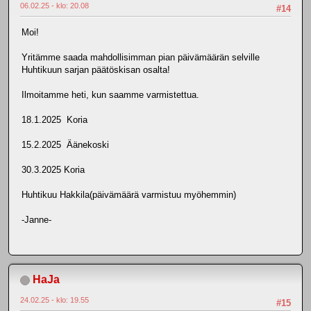
06.02.25 - klo: 20.08
#14
Moi!
Yritämme saada mahdollisimman pian päivämäärän selville
Huhtikuun sarjan päätöskisan osalta!
Ilmoitamme heti, kun saamme varmistettua.
18.1.2025 Koria
15.2.2025 Äänekoski
30.3.2025 Koria
Huhtikuu Hakkila(päivämäärä varmistuu myöhemmin)
-Janne-
HaJa
24.02.25 - klo: 19.55
#15