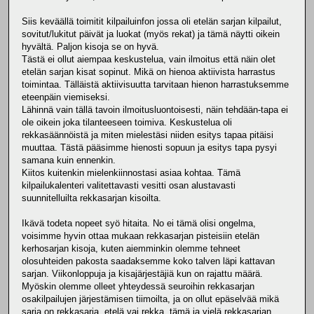
Siis keväällä toimitit kilpailuinfon jossa oli etelän sarjan kilpailut,
sovitut/lukitut päivät ja luokat (myös rekat) ja tämä näytti oikein
hyvältä. Paljon kisoja se on hyvä.
Tästä ei ollut aiempaa keskustelua, vain ilmoitus että näin olet
etelän sarjan kisat sopinut. Mikä on hienoa aktiivista harrastus
toimintaa. Tälläistä aktiivisuutta tarvitaan hienon harrastuksemme
eteenpäin viemiseksi.
Lähinnä vain tällä tavoin ilmoitusluontoisesti, näin tehdään-tapa ei
ole oikein joka tilanteeseen toimiva. Keskustelua oli
rekkasäännöistä ja miten mielestäsi niiden esitys tapaa pitäisi
muuttaa. Tästä pääsimme hienosti sopuun ja esitys tapa pysyi
samana kuin ennenkin.
Kiitos kuitenkin mielenkiinnostasi asiaa kohtaa. Tämä
kilpailukalenteri valitettavasti vesitti osan alustavasti
suunnitelluilta rekkasarjan kisoilta.
Ikävä todeta nopeet syö hitaita. No ei tämä olisi ongelma,
voisimme hyvin ottaa mukaan rekkasarjan pisteisiin etelän
kerhosarjan kisoja, kuten aiemminkin olemme tehneet
olosuhteiden pakosta saadaksemme koko talven läpi kattavan
sarjan. Viikonloppuja ja kisajärjestäjiä kun on rajattu määrä.
Myöskin olemme olleet yhteydessä seuroihin rekkasarjan
osakilpailujen järjestämisen tiimoilta, ja on ollut epäselvää mikä
sarja on rekkasarja, etelä vai rekka, tämä ja vielä rekkasarjan