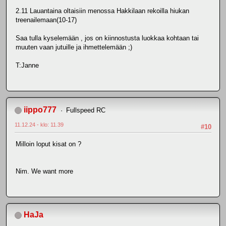
2.11 Lauantaina oltaisiin menossa Hakkilaan rekoilla hiukan
treenailemaan(10-17)
Saa tulla kyselemään , jos on kiinnostusta luokkaa kohtaan tai
muuten vaan jutuille ja ihmettelemään ;)
T:Janne
iippo777
Fullspeed RC
11.12.24 - klo: 11.39
#10
Milloin loput kisat on ?
Nim. We want more
HaJa