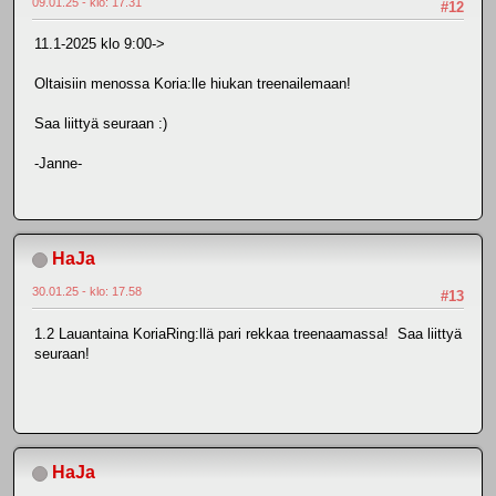
09.01.25 - klo: 17.31
#12
11.1-2025 klo 9:00->
Oltaisiin menossa Koria:lle hiukan treenailemaan!
Saa liittyä seuraan :)
-Janne-
HaJa
30.01.25 - klo: 17.58
#13
1.2 Lauantaina KoriaRing:llä pari rekkaa treenaamassa! Saa liittyä
seuraan!
HaJa