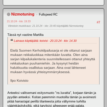
Nizmotuning
Fullspeed RC
21.10.24 - klo: 19.33
#7
Viimeisin muokkaus
: 21.10.24 - klo: 19.40 käyttäjältä Nizmotuning
Tässä nyt vastine Martilta
Lainaus käyttäjältä: koivisi - 20.10.24 - klo: 14.30
Etelä Suomen Kerhokilpailusarja ei ole ottanut sarjaan
mukaan rekkaluokkaa mitenkään luvatta. Olen aina
sarjan kilpailukalenteria suunnitellessani ottanut yhteyttä
rekkaluokan puuhamiehiin. Ja kysynyt heidän
halukkuutta osallistua sarjaan. Aina ovat lähteneet
mukaan hyvässä yhteisymmärryksessä.
Ilpo Koivisto
Anteeksi valitsemani esitysmuoto "ns.luvatta", korjaan tämän ja
pyydän anteeksi. Koitan paremmin muotoilla tämän ja avoimesti
pitää harrastajat perillä tilanteesta jotta vältymme turhilta
väärinkäsityksiltä, eikä tarvitsisi aiheeseen enää palata.