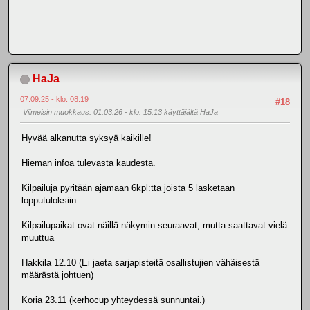
HaJa
07.09.25 - klo: 08.19
#18
Viimeisin muokkaus
: 01.03.26 - klo: 15.13 käyttäjältä HaJa
Hyvää alkanutta syksyä kaikille!
Hieman infoa tulevasta kaudesta.
Kilpailuja pyritään ajamaan 6kpl:tta joista 5 lasketaan
lopputuloksiin.
Kilpailupaikat ovat näillä näkymin seuraavat, mutta saattavat vielä
muuttua
Hakkila 12.10 (Ei jaeta sarjapisteitä osallistujien vähäisestä
määrästä johtuen)
Koria 23.11 (kerhocup yhteydessä sunnuntai.)