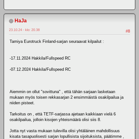
HaJa
23.10.24 - klo: 20.38
#8
Tamiya Eurotruck Finland-sarjan seuraavat kilpailut :
-17.11.2024 Hakkila/Fullspeed RC
-07.12.2024 Hakkila/Fullspeed RC
Aiemmin on ollut "sovittuna" , että tähän sarjaan lasketaan
mukaan myös toisen rekkasarjan 2 ensimmäistä osakilpailua ja
niiden pisteet.
Tarkoitus on , että TETF-sarjassa ajetaan kaikkiaan vielä 6
osakilpailua, jolloin kisojen yhteismäärä olisi siis 8.
Jotta nyt vasta mukaan tulevilla olisi yhtäläinen mahdollisuus
kisata tasapuolisesti sarjan lopullisista sijoituksista, päätimme ,