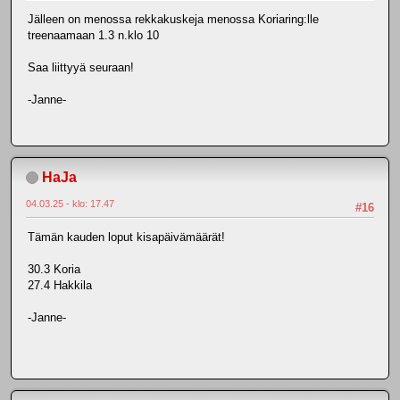
Jälleen on menossa rekkakuskeja menossa Koriaring:lle
treenaamaan 1.3 n.klo 10
Saa liittyyä seuraan!
-Janne-
HaJa
04.03.25 - klo: 17.47
#16
Tämän kauden loput kisapäivämäärät!
30.3 Koria
27.4 Hakkila
-Janne-