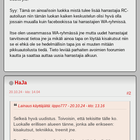
Syy: Tämä on ainoa/isoin luokka mistä tulee lisää harrastajia RC-
autoiluun niin tämän luokan kaiken keskustelun olisi hyvä olla
jossain muualla kuin facebookissa tai harrastajien WA-ryhmissä.
Itse olen useammassa WA-ryhmässä jne mutta uudet harrastajat
tarvitsevat tietoa jne ja mikäli ainoa tapa on löytää kisakutsut niin
se ei ehkä ole se hedelmällisin tapa jos ei muuten mitään
pikkuautoilusta tiedä. Tieto leviää parhaiten avoimien foorumien
kautta ja saattaa auttaa uusia harrastajia alkuun.
HaJa
20.10.24 - klo: 14.04
#2
Lainaus käyttäjältä: iippo777 - 20.10.24 - klo: 13.16
Selkeä hyvä uudistus. Toivoisin, että tekisitte tälle ko.
Luokalle erillisen alueen tänne, jonka alle erikseen:
kisakutsut, tekniikka, treenit jne.