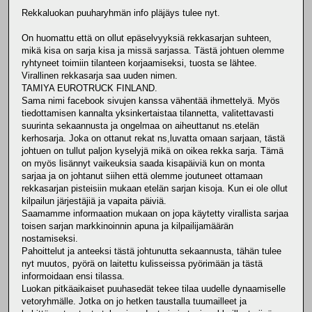
Rekkaluokan puuharyhmän info pläjäys tulee nyt.
On huomattu että on ollut epäselvyyksiä rekkasarjan suhteen,
mikä kisa on sarja kisa ja missä sarjassa. Tästä johtuen olemme
ryhtyneet toimiin tilanteen korjaamiseksi, tuosta se lähtee.
Virallinen rekkasarja saa uuden nimen.
TAMIYA EUROTRUCK FINLAND.
Sama nimi facebook sivujen kanssa vähentää ihmettelyä. Myös
tiedottamisen kannalta yksinkertaistaa tilannetta, valitettavasti
suurinta sekaannusta ja ongelmaa on aiheuttanut ns.etelän
kerhosarja. Joka on ottanut rekat ns,luvatta omaan sarjaan, tästä
johtuen on tullut paljon kyselyjä mikä on oikea rekka sarja. Tämä
on myös lisännyt vaikeuksia saada kisapäiviä kun on monta
sarjaa ja on johtanut siihen että olemme joutuneet ottamaan
rekkasarjan pisteisiin mukaan etelän sarjan kisoja. Kun ei ole ollut
kilpailun järjestäjiä ja vapaita päiviä.
Saamamme informaation mukaan on jopa käytetty virallista sarjaa
toisen sarjan markkinoinnin apuna ja kilpailijamäärän
nostamiseksi.
Pahoittelut ja anteeksi tästä johtunutta sekaannusta, tähän tulee
nyt muutos, pyörä on laitettu kulisseissa pyörimään ja tästä
informoidaan ensi tilassa.
Luokan pitkäaikaiset puuhasedät tekee tilaa uudelle dynaamiselle
vetoryhmälle. Jotka on jo hetken taustalla tuumailleet ja