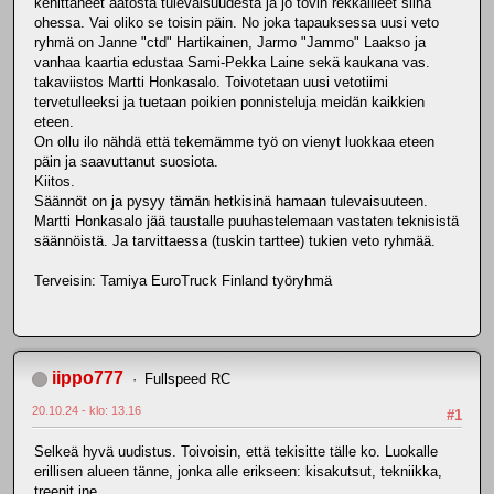
kehittäneet aatosta tulevaisuudesta ja jo tovin rekkailleet siinä
ohessa. Vai oliko se toisin päin. No joka tapauksessa uusi veto
ryhmä on Janne "ctd" Hartikainen, Jarmo "Jammo" Laakso ja
vanhaa kaartia edustaa Sami-Pekka Laine sekä kaukana vas.
takaviistos Martti Honkasalo. Toivotetaan uusi vetotiimi
tervetulleeksi ja tuetaan poikien ponnisteluja meidän kaikkien
eteen.
On ollu ilo nähdä että tekemämme työ on vienyt luokkaa eteen
päin ja saavuttanut suosiota.
Kiitos.
Säännöt on ja pysyy tämän hetkisinä hamaan tulevaisuuteen.
Martti Honkasalo jää taustalle puuhastelemaan vastaten teknisistä
säännöistä. Ja tarvittaessa (tuskin tarttee) tukien veto ryhmää.
Terveisin: Tamiya EuroTruck Finland työryhmä
iippo777
Fullspeed RC
20.10.24 - klo: 13.16
#1
Selkeä hyvä uudistus. Toivoisin, että tekisitte tälle ko. Luokalle
erillisen alueen tänne, jonka alle erikseen: kisakutsut, tekniikka,
treenit jne.