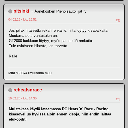
pitsinki
Äänekosken Pienoisautoilijat ry
04.02.25 - klo: 15.51
#3
Jos jollakin tarvetta rekan renkaille, niitä löytyy kisapaikalta.
Muutama setti vanteitakin on.
GT2000 luokkaan löytyy, myös pari settiä renkaita.
Tule nykäseen hihasta, jos tarvetta.
Kalle
Mini M-03x4+muutama muu
rcheatsnrace
10.02.25 - klo: 14.30
#4
Muistakaas käydä lataamassa RC Heats 'n' Race - Racing
kisasovellus hyvissä ajoin ennen kisoja, niin ehdin laittaa
etukoodit!