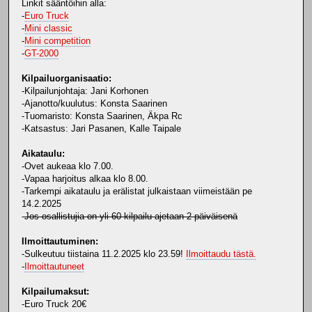
Linkit sääntöihin alla:
-
Euro Truck
-
Mini classic
-
Mini competition
-
GT-2000
Kilpailuorganisaatio:
-Kilpailunjohtaja: Jani Korhonen
-Ajanotto/kuulutus: Konsta Saarinen
-Tuomaristo: Konsta Saarinen, Äkpa Rc
-Katsastus: Jari Pasanen, Kalle Taipale
Aikataulu:
-Ovet aukeaa klo 7.00.
-Vapaa harjoitus alkaa klo 8.00.
-Tarkempi aikataulu ja erälistat julkaistaan viimeistään pe
14.2.2025
-
Jos osallistujia on yli 60 kilpailu ajetaan 2 päiväisenä
Ilmoittautuminen:
-Sulkeutuu tiistaina 11.2.2025 klo 23.59!
Ilmoittaudu tästä.
-
Ilmoittautuneet
Kilpailumaksut:
-Euro Truck 20€