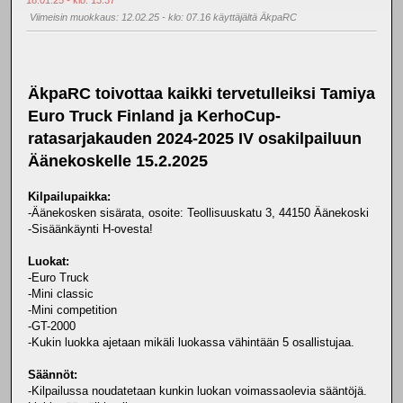
Viimeisin muokkaus
: 12.02.25 - klo: 07.16 käyttäjältä ÄkpaRC
ÄkpaRC toivottaa kaikki tervetulleiksi Tamiya
Euro Truck Finland ja KerhoCup-
ratasarjakauden 2024-2025 IV osakilpailuun
Äänekoskelle 15.2.2025
Kilpailupaikka:
-Äänekosken sisärata, osoite: Teollisuuskatu 3, 44150 Äänekoski
-Sisäänkäynti H-ovesta!
Luokat:
-Euro Truck
-Mini classic
-Mini competition
-GT-2000
-Kukin luokka ajetaan mikäli luokassa vähintään 5 osallistujaa.
Säännöt:
-Kilpailussa noudatetaan kunkin luokan voimassaolevia sääntöjä.