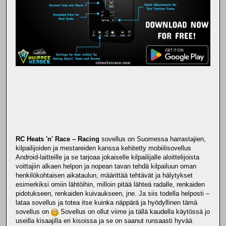
RC Heats 'n' Race – Racing
sovellus on Suomessa harrastajien,
kilpailijoiden ja mestareiden kanssa kehitetty mobiilisovellus
Android-laitteille ja se tarjoaa jokaiselle kilpailijalle aloittelijoista
voittajiin alkaen helpon ja nopean tavan tehdä kilpailuun oman
henkilökohtaisen aikataulun, määrittää tehtävät ja hälytykset
esimerkiksi omiin lähtöihin, milloin pitää lähteä radalle, renkaiden
pidotukseen, renkaiden kuivaukseen, jne. Ja siis todella helposti –
lataa sovellus ja totea itse kuinka näppärä ja hyödyllinen tämä
sovellus on
Sovellus on ollut viime ja tällä kaudella käytössä jo
useilla kisaajilla eri kisoissa ja se on saanut runsaasti hyvää