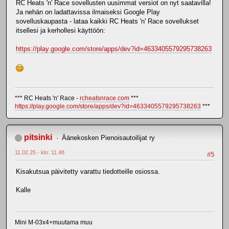
RC Heats 'n' Race sovellusten uusimmat versiot on nyt saatavilla!
Ja nehän on ladattavissa ilmaiseksi Google Play
sovelluskaupasta - lataa kaikki RC Heats 'n' Race sovellukset
itsellesi ja kerhollesi käyttöön:
https://play.google.com/store/apps/dev?id=4633405579295738263
*** RC Heats 'n' Race -
rcheatsnrace.com
***
https://play.google.com/store/apps/dev?id=4633405579295738263
***
pitsinki
Äänekosken Pienoisautoilijat ry
11.02.25 - klo: 11.48
#5
Kisakutsua päivitetty varattu tiedotteille osiossa.
Kalle
Mini M-03x4+muutama muu