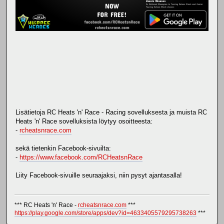
Lisätietoja RC Heats 'n' Race - Racing sovelluksesta ja muista RC
Heats 'n' Race sovelluksista löytyy osoitteesta:
-
rcheatsnrace.com
sekä tietenkin Facebook-sivuilta:
-
https://www.facebook.com/RCHeatsnRace
Liity Facebook-sivuille seuraajaksi, niin pysyt ajantasalla!
*** RC Heats 'n' Race -
rcheatsnrace.com
***
https://play.google.com/store/apps/dev?id=4633405579295738263
***