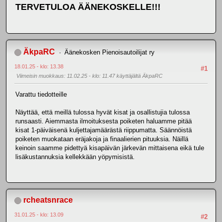
TERVETULOA ÄÄNEKOSKELLE!!!
ÄkpaRC
Äänekosken Pienoisautoilijat ry
18.01.25 - klo: 13.38
#1
Viimeisin muokkaus
: 11.02.25 - klo: 11.47 käyttäjältä ÄkpaRC
Varattu tiedotteille
Näyttää, että meillä tulossa hyvät kisat ja osallistujia tulossa
runsaasti. Aiemmasta ilmoituksesta poiketen haluamme pitää
kisat 1-päiväisenä kuljettajamäärästä riippumatta. Säännöistä
poiketen muokataan eräjakoja ja finaalierien pituuksia. Näillä
keinoin saamme pidettyä kisapäivän järkevän mittaisena eikä tule
lisäkustannuksia kellekkään yöpymisistä.
rcheatsnrace
31.01.25 - klo: 13.09
#2