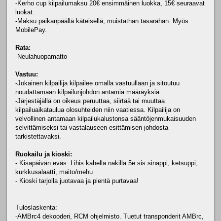
-Kerho cup kilpailumaksu 20€ ensimmäinen luokka, 15€ seuraavat
luokat.
-Maksu paikanpäällä käteisellä, muistathan tasarahan. Myös
MobilePay.
Rata:
-Neulahuopamatto
Vastuu:
-Jokainen kilpailija kilpailee omalla vastuullaan ja sitoutuu
noudattamaan kilpailunjohdon antamia määräyksiä.
-Järjestäjällä on oikeus peruuttaa, siirtää tai muuttaa
kilpailuaikataulua olosuhteiden niin vaatiessa. Kilpailija on
velvollinen antamaan kilpailukalustonsa sääntöjenmukaisuuden
selvittämiseksi tai vastalauseen esittämisen johdosta
tarkistettavaksi.
Ruokailu ja kioski:
- Kisapäivän eväs. Lihis kahella nakilla 5e sis.sinappi, ketsuppi,
kurkkusalaatti, maito/mehu
- Kioski tarjolla juotavaa ja pientä purtavaa!
Tuloslaskenta:
-AMBrc4 dekooderi, RCM ohjelmisto. Tuetut transponderit AMBrc,