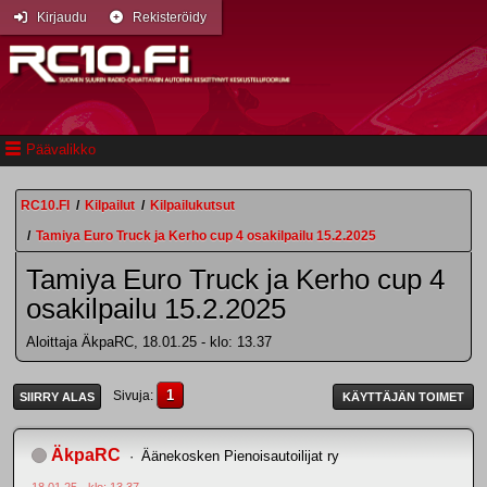
Kirjaudu
Rekisteröidy
Päävalikko
RC10.FI
/
Kilpailut
/
Kilpailukutsut
/
Tamiya Euro Truck ja Kerho cup 4 osakilpailu 15.2.2025
Tamiya Euro Truck ja Kerho cup 4
osakilpailu 15.2.2025
Aloittaja ÄkpaRC, 18.01.25 - klo: 13.37
1
Sivuja
SIIRRY ALAS
KÄYTTÄJÄN TOIMET
ÄkpaRC
Äänekosken Pienoisautoilijat ry
18.01.25 - klo: 13.37