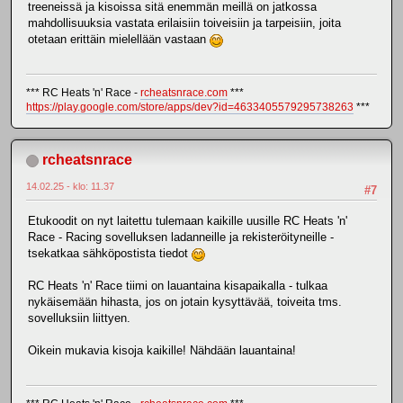
treeneissä ja kisoissa sitä enemmän meillä on jatkossa
mahdollisuuksia vastata erilaisiin toiveisiin ja tarpeisiin, joita
otetaan erittäin mielellään vastaan
*** RC Heats 'n' Race -
rcheatsnrace.com
***
https://play.google.com/store/apps/dev?id=4633405579295738263
***
rcheatsnrace
14.02.25 - klo: 11.37
#7
Etukoodit on nyt laitettu tulemaan kaikille uusille RC Heats 'n'
Race - Racing sovelluksen ladanneille ja rekisteröityneille -
tsekatkaa sähköpostista tiedot
RC Heats 'n' Race tiimi on lauantaina kisapaikalla - tulkaa
nykäisemään hihasta, jos on jotain kysyttävää, toiveita tms.
sovelluksiin liittyen.
Oikein mukavia kisoja kaikille! Nähdään lauantaina!