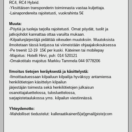
RC4, RC4 Hybrid.
-Yksittäisen transponderin toiminnasta vastaa kuljettaja.
-Lainapondereita rajoitetusti, vuokrahinta 5€
Muuta:
-Pöytiä ja tuoleja tarjolla rajoitetusti. Omat pöydät, tuolit ja
jatkojohdot kannattaa ottaa varuilta mukaan.
-Kilpailunjärjestäjä pidättää oikeuden muutoksiin. Muutoksista
ilmoitetaan tässä ketjussa tai viimeistään ohjaajakokouksessa
-Pe treenit 12-19 15€ per kuski. Käteinen tai mobilepay
-Majoitus: Hotelli Hirvi, puh: 014 520121
-Omakotitalo majoitus Markku Tammela 044 9778206
Ilmoitus tietojen keräyksestä ja käsittelystä:
-Ilmoittautuessaan kilpailuun kilpailija hyväksyy antamiensa
henkilötietojen käsittelyn kilpailun
järjestäjän toimesta sekä henkilötietojen julkaisun
osanottajaluettelossa, tulosluettelossa,
sarjapistetaulukossa yms. kilpailun viestinnässä.
Yhteydenotto:
-Mahdolliset tiedustelut: kalleraatikainen5(at)gmail(piste)com