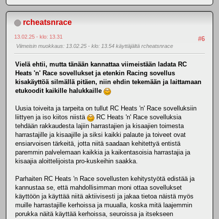
rcheatsnrace
13.02.25 - klo: 13.31
#6
Viimeisin muokkaus
: 13.02.25 - klo: 13.54 käyttäjältä rcheatsnrace
Vielä ehtii, mutta tänään kannattaa viimeistään ladata RC
Heats 'n' Race sovellukset ja etenkin Racing sovellus
kisakäyttöä silmällä pitäen, niin ehdin tekemään ja laittamaan
etukoodit kaikille halukkaille
Uusia toiveita ja tarpeita on tullut RC Heats 'n' Race sovelluksiin
liittyen ja iso kiitos niistä
RC Heats 'n' Race sovelluksia
tehdään rakkaudesta lajiin harrastajien ja kisaajien toimesta
harrastajille ja kisaajille ja siksi kaikki palaute ja toiveet ovat
ensiarvoisen tärkeitä, jotta niitä saadaan kehitettyä entistä
paremmin palvelemaan kaikkia ja kaikentasoisia harrastajia ja
kisaajia aloittelijoista pro-kuskeihin saakka.
Parhaiten RC Heats 'n Race sovellusten kehitystyötä edistää ja
kannustaa se, että mahdollisimman moni ottaa sovellukset
käyttöön ja käyttää niitä aktiivisesti ja jakaa tietoa näistä myös
muille harrastajille kerhoissa ja muualla, koska mitä laajemmin
porukka näitä käyttää kerhoissa, seuroissa ja itsekseen