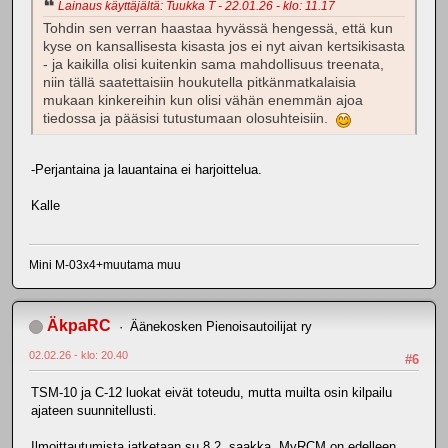
Lainaus käyttäjältä: Tuukka T - 22.01.26 - klo: 11.17
Tohdin sen verran haastaa hyvässä hengessä, että kun
kyse on kansallisesta kisasta jos ei nyt aivan kertsikisasta
- ja kaikilla olisi kuitenkin sama mahdollisuus treenata,
niin tällä saatettaisiin houkutella pitkänmatkalaisia
mukaan kinkereihin kun olisi vähän enemmän ajoa
tiedossa ja pääsisi tutustumaan olosuhteisiin.
-Perjantaina ja lauantaina ei harjoittelua.
Kalle
Mini M-03x4+muutama muu
ÄkpaRC
Äänekosken Pienoisautoilijat ry
02.02.26 - klo: 20.40
#6
TSM-10 ja C-12 luokat eivät toteudu, mutta muilta osin kilpailu
ajateen suunnitellusti.
Ilmoittautumista jatketaan su 8.2. saakka. MyRCM on edelleen