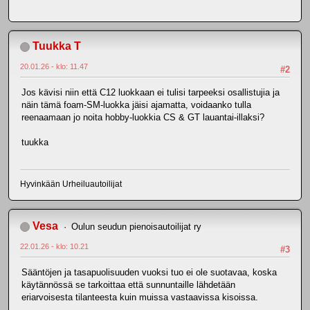
Tuukka T
20.01.26 - klo: 11.47
#2
Jos kävisi niin että C12 luokkaan ei tulisi tarpeeksi osallistujia ja
näin tämä foam-SM-luokka jäisi ajamatta, voidaanko tulla
reenaamaan jo noita hobby-luokkia CS & GT lauantai-illaksi?
tuukka
Hyvinkään Urheiluautoilijat
Vesa
Oulun seudun pienoisautoilijat ry
22.01.26 - klo: 10.21
#3
Sääntöjen ja tasapuolisuuden vuoksi tuo ei ole suotavaa, koska
käytännössä se tarkoittaa että sunnuntaille lähdetään
eriarvoisesta tilanteesta kuin muissa vastaavissa kisoissa.