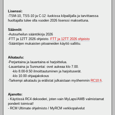
Lisenssi:
-TSM-10, TSS-10 ja C-12 -luokissa kilpailijalla ja tarvittaessa
huoltajalla tulee olla vuoden 2026 lisenssi maksettuna.
Säännöt:
-Autourheilun sääntökirja 2026
-FTT ja 12TT 2026 ohjeisto.
FTT ja 12TT 2026 ohjeisto
-Sääntöjen mukaisten pitoaineiden käyttö sallittu.
Aikataulu:
-Perjantaina ja lauantaina ei harjoittelua.
-Lauantaina ja Sunnuntai: ovet aukeaa klo 7.00.
-klo 8.00-9.50 ilmoittautuminen ja harjoituserät.
-klo 10.00 ohjaajakokous
-Tarkempi aikataulu ja erälistat julkaistaan myöhemmin
RC10.fi
.
Ajanotto:
- Käytössä RC4 dekooderi, joten vain MyLaps/AMB valmistamat
ponderit toimivat!
- RCM Ultimate ohjelmisto / MyRCM verkkopalvelut