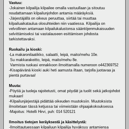
Vastuu:
-Jokainen kilpailija kilpailee omalla vastuullaan ja sitoutuu
noudattamaan kilpailunjohdon antamia määräyksiä.
-Järjestäjällä on oikeus peruuttaa, siirtää tai muuttaa
kilpailuaikataulua olosuhteiden niin vaatiessa. Kilpailija on
velvollinen antamaan kilpailukalustonsa sääntöjenmukaisuuden
selvittämiseksi tai vastalauseen esittämisen johdosta
tarkistettavaksi.
Ruokailu ja kioski:
-La makaronilaatikko, salaatti, leipä, maito/mehu 10e.
Su makkarakeitto, leipä, maito/mehu 8e.
Varmista ruokasi ennakkoon ilmoittamalla numeroon o442369752
-Kisapäivänä kioski auki heti aamusta iltaan, tarjolla juotavaa ja
pientä purtavaa!
Muuta:
-Pöytiä ja tuoleja rajoitetusti, omat pöydät ja tuolit sekä jatkojohdot
mukaan!
-Kilpailunjärjestäjä pidättää oikeuden muutoksiin. Muutoksista
ilmoitetaan tässä ketjussa tai viimeistään ohjaajakokouksessa
-Majoitus: Hotelli Hirvi, puh: 014 520121
Ilmoitus tietojen keräyksestä ja käsittelystä:
-Ilmoittautuessaan kilpailuun kilpailija hyväksyy antamiensa