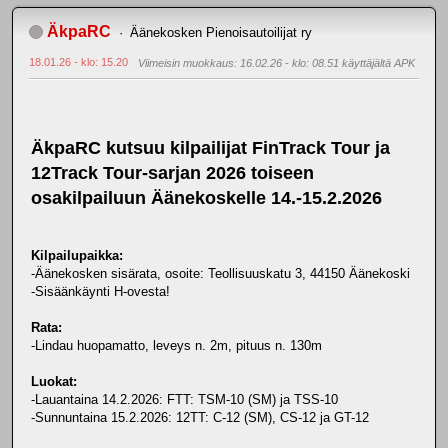
ÄkpaRC
Äänekosken Pienoisautoilijat ry
18.01.26 - klo: 15.20
Viimeisin muokkaus
: 16.02.26 - klo: 08.51 käyttäjältä APK
ÄkpaRC kutsuu kilpailijat FinTrack Tour ja
12Track Tour-sarjan 2026 toiseen
osakilpailuun Äänekoskelle 14.-15.2.2026
Kilpailupaikka:
-Äänekosken sisärata, osoite: Teollisuuskatu 3, 44150 Äänekoski
-Sisäänkäynti H-ovesta!
Rata:
-Lindau huopamatto, leveys n. 2m, pituus n. 130m
Luokat:
-Lauantaina 14.2.2026: FTT: TSM-10 (SM) ja TSS-10
-Sunnuntaina 15.2.2026: 12TT: C-12 (SM), CS-12 ja GT-12