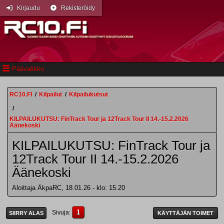
Kirjaudu
Rekisteröidy
Päävalikko
RC10.FI
/
Kilpailut
/
Kilpailukutsut
/
KILPAILUKUTSU: FinTrack Tour ja 12Track Tour II 14.-15.2.2026
Äänekoski
KILPAILUKUTSU: FinTrack Tour ja
12Track Tour II 14.-15.2.2026
Äänekoski
Aloittaja ÄkpaRC, 18.01.26 - klo: 15.20
1
Sivuja
SIIRRY ALAS
KÄYTTÄJÄN TOIMET