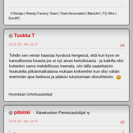
V-Dezign | Reedy| Factory Team | Team Associated | BlackArt | TQ Wire |
EuroRC
Tuukka T
22.01.26 - klo: 11.17
#4
Tohdin sen verran haastaa hyvässä hengessä, että kun kyse on
kansallisesta kisasta jos ei nyt aivan kertsikisasta - ja kaikilla olisi
kuitenkin sama mahdollisuus treenata, niin tällä saatettaisiin
houkutella pitkänmatkalaisia mukaan kinkereihin kun olisi vähän
enemmän ajoa tiedossa ja pääsisi tutustumaan olosuhteisiin.
Hyvinkään Urheiluautoilijat
pitsinki
Äänekosken Pienoisautoilijat ry
22.01.26 - klo: 14.47
#5