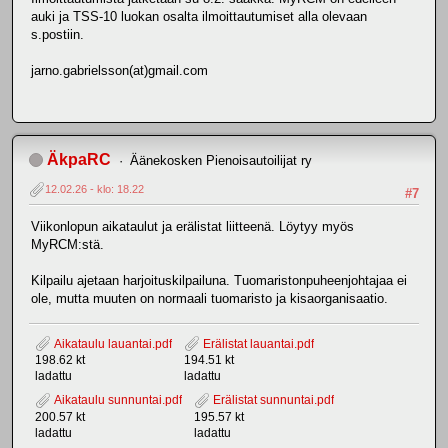
auki ja TSS-10 luokan osalta ilmoittautumiset alla olevaan
s.postiin.
jarno.gabrielsson(at)gmail.com
ÄkpaRC
Äänekosken Pienoisautoilijat ry
12.02.26 - klo: 18.22
#7
Viikonlopun aikataulut ja erälistat liitteenä. Löytyy myös
MyRCM:stä.
Kilpailu ajetaan harjoituskilpailuna. Tuomaristonpuheenjohtajaa ei
ole, mutta muuten on normaali tuomaristo ja kisaorganisaatio.
Aikataulu lauantai.pdf
Erälistat lauantai.pdf
198.62 kt
194.51 kt
ladattu
ladattu
Aikataulu sunnuntai.pdf
Erälistat sunnuntai.pdf
200.57 kt
195.57 kt
ladattu
ladattu