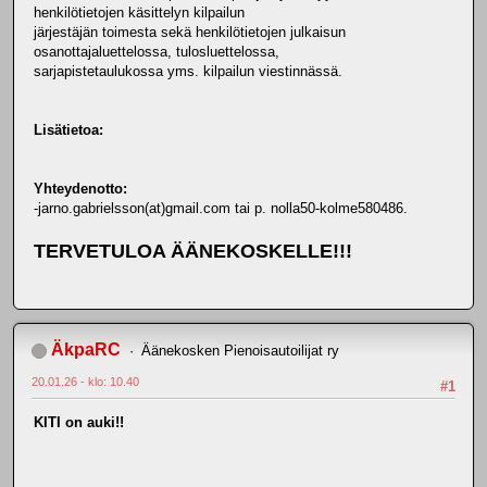
henkilötietojen käsittelyn kilpailun
järjestäjän toimesta sekä henkilötietojen julkaisun
osanottajaluettelossa, tulosluettelossa,
sarjapistetaulukossa yms. kilpailun viestinnässä.
Lisätietoa:
Yhteydenotto:
-jarno.gabrielsson(at)gmail.com tai p. nolla50-kolme580486.
TERVETULOA ÄÄNEKOSKELLE!!!
ÄkpaRC
Äänekosken Pienoisautoilijat ry
20.01.26 - klo: 10.40
#1
KITI on auki!!