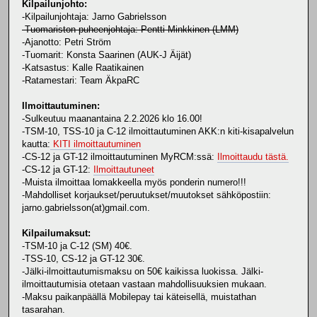
Kilpailunjohto:
-Kilpailunjohtaja: Jarno Gabrielsson
-Tuomariston puheenjohtaja: Pentti Minkkinen (LMM)
-Ajanotto: Petri Ström
-Tuomarit: Konsta Saarinen (AUK-J Äijät)
-Katsastus: Kalle Raatikainen
-Ratamestari: Team ÄkpaRC
Ilmoittautuminen:
-Sulkeutuu maanantaina 2.2.2026 klo 16.00!
-TSM-10, TSS-10 ja C-12 ilmoittautuminen AKK:n kiti-kisapalvelun
kautta:
KITI ilmoittautuminen
-CS-12 ja GT-12 ilmoittautuminen MyRCM:ssä:
Ilmoittaudu tästä.
-CS-12 ja GT-12:
Ilmoittautuneet
-Muista ilmoittaa lomakkeella myös ponderin numero!!!
-Mahdolliset korjaukset/peruutukset/muutokset sähköpostiin:
jarno.gabrielsson(at)gmail.com.
Kilpailumaksut:
-TSM-10 ja C-12 (SM) 40€.
-TSS-10, CS-12 ja GT-12 30€.
-Jälki-ilmoittautumismaksu on 50€ kaikissa luokissa. Jälki-
ilmoittautumisia otetaan vastaan mahdollisuuksien mukaan.
-Maksu paikanpäällä Mobilepay tai käteisellä, muistathan
tasarahan.