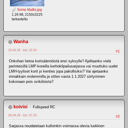
Some Mattis.jpg
1.26 Mt, 2150x3225
tarkasteltu
Wanha
25.04.26 - klo: 23.34
#1
Onkohan tietoa korisäännöistä ensi syksylle? Ajellaanko vielä
perinteisillä LMP-koreilla kerhokilpailusarjassa vai muuttuko uudet
LMH-tyyliset korit jo kenties jopa pakollisiksi? Vai ajetaanko
rinnakkain molemmilla ja sitten vasta 1.1.2027 siirtyminen
kokonaan pois ovikiiloista?
koivisi
Fullspeed RC
26.04.26 - klo: 07.10
#2
Sarjassa noudatetaan kulloinkin voimassa olevia luokkien