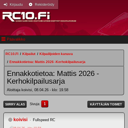
Kirjaudu
Rekisteröidy
Päävalikko
RC10.FI
/
Kilpailut
/
Kilpailijoiden kanava
/
Ennakkotietoa: Mattis 2026 -Kerhokilpailusarja
Ennakkotietoa: Mattis 2026 -
Kerhokilpailusarja
Aloittaja koivisi, 08.04.26 - klo: 19.58
1
Sivuja
SIIRRY ALAS
KÄYTTÄJÄN TOIMET
koivisi
Fullspeed RC
08.04.26 - klo: 19.58