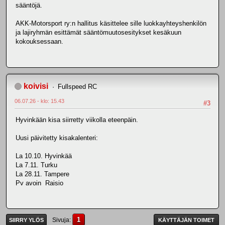
sääntöjä.
AKK-Motorsport ry:n hallitus käsittelee sille luokkayhteyshenkilön
ja lajiryhmän esittämät sääntömuutosesitykset kesäkuun
kokouksessaan.
koivisi
Fullspeed RC
06.07.26 - klo: 15.43
#3
Hyvinkään kisa siirretty viikolla eteenpäin.
Uusi päivitetty kisakalenteri:
La 10.10. Hyvinkää
La 7.11. Turku
La 28.11. Tampere
Pv avoin Raisio
1
Sivuja
SIIRRY YLÖS
KÄYTTÄJÄN TOIMET