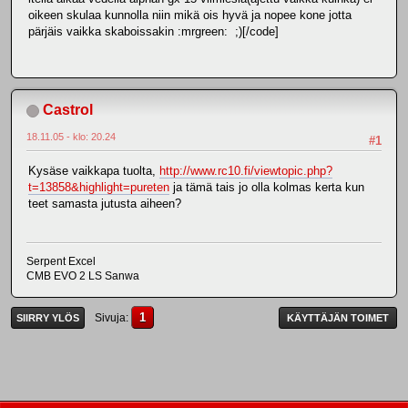
oikeen skulaa kunnolla niin mikä ois hyvä ja nopee kone jotta
pärjäis vaikka skaboissakin :mrgreen: ;)[/code]
Castrol
18.11.05 - klo: 20.24
#1
Kysäse vaikkapa tuolta,
http://www.rc10.fi/viewtopic.php?
t=13858&highlight=pureten
ja tämä tais jo olla kolmas kerta kun
teet samasta jutusta aiheen?
Serpent Excel
CMB EVO 2 LS Sanwa
1
Sivuja
SIIRRY YLÖS
KÄYTTÄJÄN TOIMET