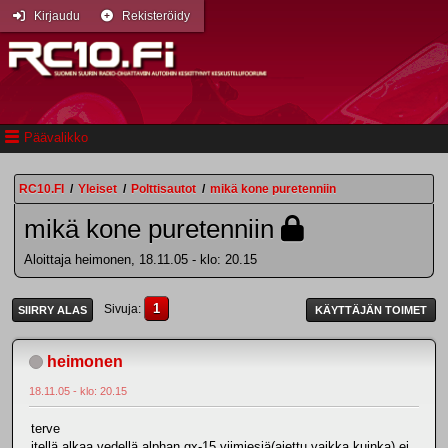
Kirjaudu
Rekisteröidy
Päävalikko
RC10.FI
/
Yleiset
/
Polttisautot
/
mikä kone puretenniin
mikä kone puretenniin
Aloittaja heimonen, 18.11.05 - klo: 20.15
1
Sivuja
SIIRRY ALAS
KÄYTTÄJÄN TOIMET
heimonen
18.11.05 - klo: 20.15
terve
itellä alkaa vedellä alphan gx-15 viimiesiä(ajettu vaikka kuinka) ei