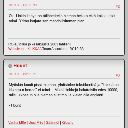
10.03.06 - klo: 18.30
#2
Ok. Linkin lisäys on tällähetkellä hieman heikko eikä kaikki linkit
toimi. Yritän korjata sen mahdollisimman pian.
RC-autoilua jo kesäkuusta 2003 lähtien!
Websivuni - KLIKKAA
Team Associated RC10 B3
Hount
10.03.06 - klo: 19.21
#3
Myöskin koodi pissii hieman, yhdistelee tekstikenttiä ja "linkkiä on
klikattu n-kertaa" ei toimi... Mikäli linkkejä haluttaisiin edes 10000,
tulisi ulkoasun olla hieman siistimpi ja kielen olla englanti.
- Hount
Vanha M8e
|
Uusi M8e
|
Säännöt
|
Kilpailu!