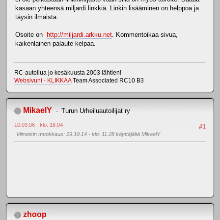
kasaan yhteensä miljardi linkkiä. Linkin lisääminen on helppoa ja
täysin ilmaista.
Osoite on
http://miljardi.arkku.net
. Kommentoikaa sivua,
kaikenlainen palaute kelpaa.
RC-autoilua jo kesäkuusta 2003 lähtien!
Websivuni - KLIKKAA
Team Associated RC10 B3
MikaelY
Turun Urheiluautoilijat ry
10.03.06 - klo: 18.04
#1
Viimeisin muokkaus
: 29.10.14 - klo: 11.28 käyttäjältä MikaelY
-
zhoop