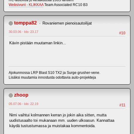
RC-autoilua jo kesäkuusta 2003 lähtien!
Websivuni - KLIKKAA
Team Associated RC10 B3
tomppa82
Rovaniemen pienoisautoilijat
30.03.06 - klo: 23.17
#10
Kävin pistään muutaman linkin...
Ajokunnossa LRP Blast S10 TX2 ja Surge grusher-vene.
Lisäksi muutamia innostusta odottavia auto-projekteja
zhoop
05.07.06 - klo: 22.19
#11
Nimi vaihtui kolmannen kerran jo jokin aika sitten, mutta
uudistusaalto toi mukanaan mm. uuden ulkoasun. Kannattaa
käydä tustustumassa ja muistakaa kommentoida.