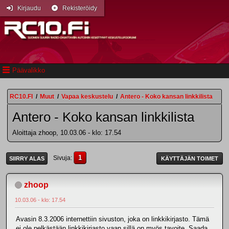
Kirjaudu
Rekisteröidy
Päävalikko
RC10.FI
/
Muut
/
Vapaa keskustelu
/
Antero - Koko kansan linkkilista
Antero - Koko kansan linkkilista
Aloittaja zhoop, 10.03.06 - klo: 17.54
1
Sivuja
SIIRRY ALAS
KÄYTTÄJÄN TOIMET
zhoop
10.03.06 - klo: 17.54
Avasin 8.3.2006 internettiin sivuston, joka on linkkikirjasto. Tämä
ei ole pelkästään linkkikirjasto vaan sillä on myös tavoite. Saada