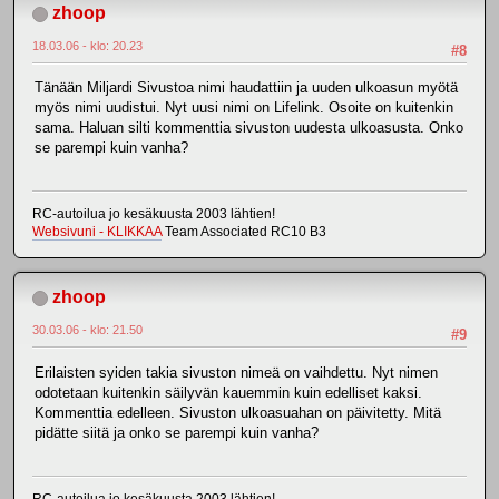
zhoop
18.03.06 - klo: 20.23
#8
Tänään Miljardi Sivustoa nimi haudattiin ja uuden ulkoasun myötä
myös nimi uudistui. Nyt uusi nimi on Lifelink. Osoite on kuitenkin
sama. Haluan silti kommenttia sivuston uudesta ulkoasusta. Onko
se parempi kuin vanha?
RC-autoilua jo kesäkuusta 2003 lähtien!
Websivuni - KLIKKAA
Team Associated RC10 B3
zhoop
30.03.06 - klo: 21.50
#9
Erilaisten syiden takia sivuston nimeä on vaihdettu. Nyt nimen
odotetaan kuitenkin säilyvän kauemmin kuin edelliset kaksi.
Kommenttia edelleen. Sivuston ulkoasuahan on päivitetty. Mitä
pidätte siitä ja onko se parempi kuin vanha?