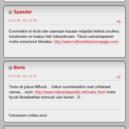
Speeder
11.03.06 - klo: 10.48
#6
Ensinnäkin et ikinä tule saamaan kasaan miljardia linkkiä sivullesi,
toisekseen se kaatuu heti toteutukseen. Tässä samantapainen
mutta onnistunut liikeidea:
http://www.milliondollarhomepage.com/
Beris
11.03.06 - klo: 11.23
#7
Tosta oli juttua MBssä... Jotkut suomlaisetkin ovat yrittäneet
samaa... esim.
http://www.miljoonalapselle.net/index.html
mutta
hyvät liikeideathan toimivat vain kerran :D
Turkulainen voittaa aina!