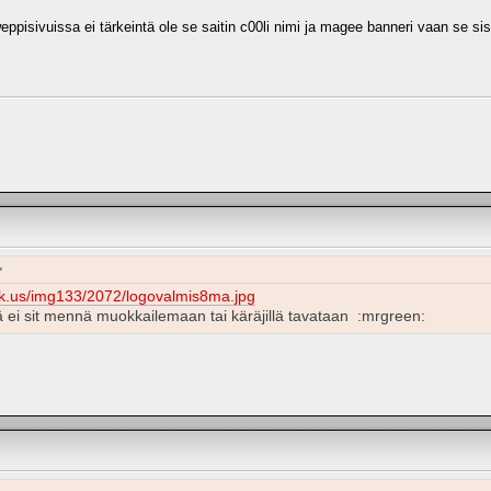
eppisivuissa ei tärkeintä ole se saitin c00li nimi ja magee banneri vaan se sis
"
k.us/img133/2072/logovalmis8ma.jpg
tä ei sit mennä muokkailemaan tai käräjillä tavataan :mrgreen: