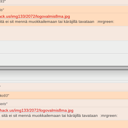
o93"
is"
ack.us/img133/2072/logovalmis8ma.jpg
sitä ei sit mennä muokkailemaan tai käräjillä tavataan :mrgreen:
"
kko93"
eris"
shack.us/img133/2072/logovalmis8ma.jpg
 sitä ei sit mennä muokkailemaan tai käräjillä tavataan :mrgreen: