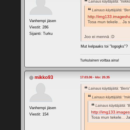
Lainaus käyttäjältä: "mikk
Lainaus käyttäjältä: "Ber
http://img133.imagesh
Vanhempi jäsen
Tosa mun tekele... Ja 
Viestit: 286
Sijainti: Turku
Joo ei mennä :D
Mut kelpaaks toi "logogks"?
Turkulainen voittaa aina!
mikko93
17.03.06 - klo: 20.35
Lainaus käyttäjältä: "Beris
Lainaus käyttäjältä: "mi
Lainaus käyttäjältä: "B
Vanhempi jäsen
http://img133.image
Viestit: 154
Tosa mun tekele... Ja