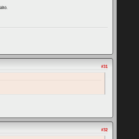
ältö.
#31
#32