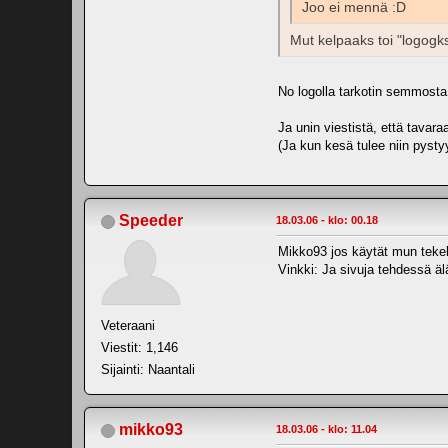
Joo ei mennä :D
Mut kelpaaks toi "logogk
No logolla tarkotin semmosta 
Ja unin viestistä, että tavara
(Ja kun kesä tulee niin pysty
Speeder
18.03.06 - klo: 00.18
Mikko93 jos käytät mun tekele
Vinkki: Ja sivuja tehdessä äl
Veteraani
Viestit: 1,146
Sijainti: Naantali
mikko93
18.03.06 - klo: 11.04