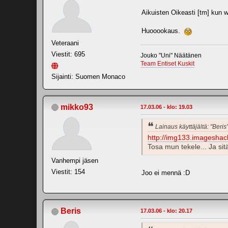
Aikuisten Oikeasti [tm] kun w
Huooookaus.
Veteraani
Viestit: 695
Jouko "Uni" Näätänen
Team Entiset Kuskit
Sijainti: Suomen Monaco
mikko93
17.03.06 - klo: 19.03
Lainaus käyttäjältä: "Beris
http://img133.imageshac
Tosa mun tekele... Ja si
Vanhempi jäsen
Viestit: 154
Joo ei mennä :D
Beris
17.03.06 - klo: 20.17