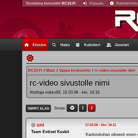
Tervetuloa foorumille
RC10.FI
Kirjaudu
Rekisteröidy
Etusivu
Haku
Kalenteri
Jäsenet
RC10.FI
/
Muut
/
Vapaa keskustelu
/
rc-video sivustolle nimi
rc-video sivustolle nimi
Aloittaja mikko93, 15.03.06 - klo: 14.16
1
2
Sivuja
SIIRRY ALAS
uni
17.03.06 - klo: 16.11
Team Entiset Kuskit
Kantsiskohan oikeesti ensin ol