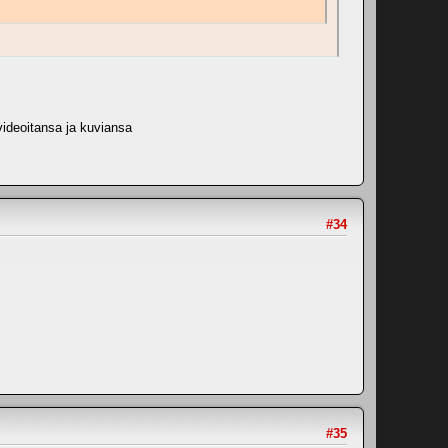
 videoitansa ja kuviansa
#34
#35