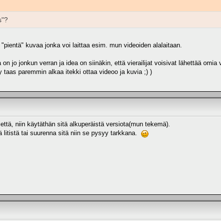
s"?
"pientä" kuvaa jonka voi laittaa esim. mun videoiden alalaitaan.
a on jo jonkun verran ja idea on siinäkin, että vierailijat voisivat lähettää omia
y taas paremmin alkaa itekki ottaa videoo ja kuvia ;) )
ttä, niin käytäthän sitä alkuperäistä versiota(mun tekemä).
ä litistä tai suurenna sitä niin se pysyy tarkkana.