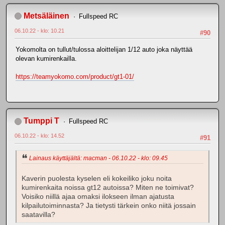
Metsäläinen
Fullspeed RC
06.10.22 - klo: 10.21
#90
Yokomolta on tullut/tulossa aloittelijan 1/12 auto joka näyttää
olevan kumirenkailla.
https://teamyokomo.com/product/gt1-01/
Tumppi T
Fullspeed RC
06.10.22 - klo: 14.52
#91
Lainaus käyttäjältä: macman - 06.10.22 - klo: 09.45
Kaverin puolesta kyselen eli kokeiliko joku noita
kumirenkaita noissa gt12 autoissa? Miten ne toimivat?
Voisiko niillä ajaa omaksi ilokseen ilman ajatusta
kilpailutoiminnasta? Ja tietysti tärkein onko niitä jossain
saatavilla?