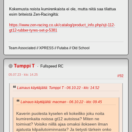
Kokemusta noista kumirenkaista ei ole, mutta niitä saa tilattua
esim briteistä Zen-Racingiltä:
https://www.zen-racing.co.uk/catalog/product_info.php/sjt-112-
gt12-rubber-tyres-set-p-5381
Team Associated // XPRESS // Futaba // Old School
Tumppi T
Fullspeed RC
05.07.23 - klo: 14.25
#92
Lainaus käyttäjältä: Tumppi T - 06.10.22 - klo: 14.52
Lainaus käyttäjältä: macman - 06.10.22 - klo: 09.45
Kaverin puolesta kyselen eli kokeiliko joku noita
kumirenkaita noissa gt12 autoissa? Miten ne
toimivat? Voisiko niillä ajaa omaksi ilokseen ilman
ajatusta kilpailutoiminnasta? Ja tietysti tärkein onko