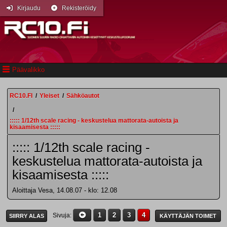
Kirjaudu
Rekisteröidy
Päävalikko
RC10.FI
/
Yleiset
/
Sähköautot
/
::::: 1/12th scale racing - keskustelua mattorata-autoista ja
kisaamisesta :::::
::::: 1/12th scale racing -
keskustelua mattorata-autoista ja
kisaamisesta :::::
Aloittaja Vesa, 14.08.07 - klo: 12.08
1
2
3
4
Sivuja
SIIRRY ALAS
KÄYTTÄJÄN TOIMET