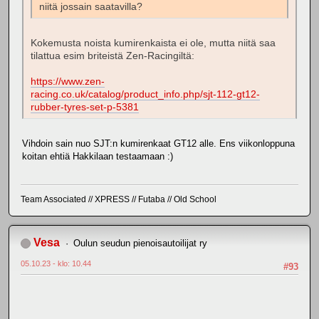
niitä jossain saatavilla?
Kokemusta noista kumirenkaista ei ole, mutta niitä saa
tilattua esim briteistä Zen-Racingiltä:
https://www.zen-
racing.co.uk/catalog/product_info.php/sjt-112-gt12-
rubber-tyres-set-p-5381
Vihdoin sain nuo SJT:n kumirenkaat GT12 alle. Ens viikonloppuna
koitan ehtiä Hakkilaan testaamaan :)
Team Associated // XPRESS // Futaba // Old School
Vesa
Oulun seudun pienoisautoilijat ry
05.10.23 - klo: 10.44
#93