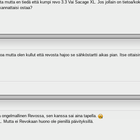
sta mutta en tiedä että kumpi revo 3.3 Vai Sacage XL. Jos jollain on tietoa/ko
 kannattaisi ostaa?
oa mutta olen kullut että revosta hajoo se sähköstartti aikas pian. Itse ottais
ka ongelmallinen Revossa, sen kanssa sai aina tapella.
 Mutta ei Revokaan huono ole pienillä päivityksillä.