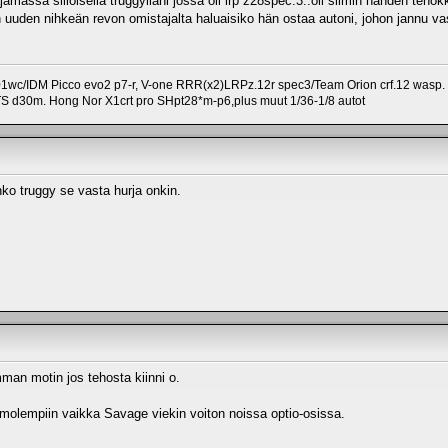
amassa silloisella truggylläni jossa oli lrp z28spec.3..oli silmin nähden tehokka
uuden nihkeän revon omistajalta haluaisiko hän ostaa autoni, johon jannu va
1wc/IDM Picco evo2 p7-r, V-one RRR(x2)LRPz.12r spec3/Team Orion crf.12 wasp.
TS d30m. Hong Nor X1crt pro SHpt28*m-p6,plus muut 1/36-1/8 autot
hko truggy se vasta hurja onkin.
man motin jos tehosta kiinni o.
a molempiin vaikka Savage viekin voiton noissa optio-osissa.