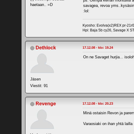
ps. Olimpa kerran montuilla aj
haetaan.. =D
savagea, revoa yms..kysäsin 
:lol:
Kyosho: Evolva(x2)REX pr-21r0
Hpi: Baja 5b cy26, Savage X S
Dethlock
17.12.08 - klo: 19.24
On ne Savaget hurjia... isolo
Jäsen
Viestit: 91
Revenge
17.12.08 - klo: 20.23
Minä ostaisin Revon ja parem
Varaosiaki on ihan yhtä laill