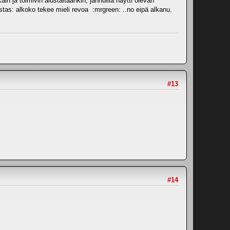
in ja toimivin alustaltaankin, jannuilla näytti olevan
stas: alkoko tekee mieli revoa :mrgreen: ..no eipä alkanu.
#13
#14