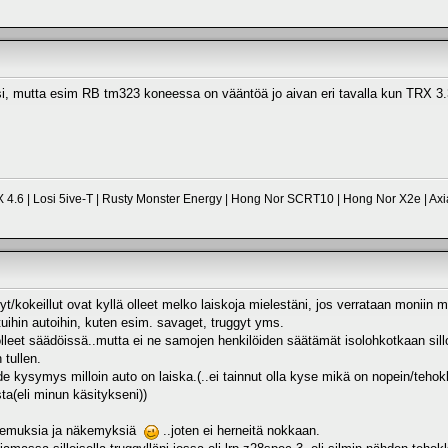
i, mutta esim RB tm323 koneessa on vääntöä jo aivan eri tavalla kun TRX 3.
 4.6 | Losi 5ive-T | Rusty Monster Energy | Hong Nor SCRT10 | Hong Nor X2e | Axi
t/kokeillut ovat kyllä olleet melko laiskoja mielestäni, jos verrataan moniin 
ttuihin autoihin, kuten esim. savaget, truggyt yms.
leet säädöissä..mutta ei ne samojen henkilöiden säätämät isolohkotkaan silloin
tullen.
de kysymys milloin auto on laiska.(..ei tainnut olla kyse mikä on nopein/teho
ta(eli minun käsitykseni))
okemuksia ja näkemyksiä
..joten ei herneitä nokkaan.