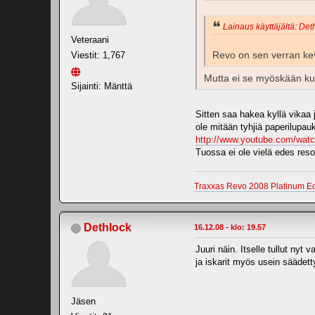
Lainaus käyttäjältä: Deth
Veteraani
Revo on sen verran kevyt
Viestit: 1,767
Mutta ei se myöskään kulj
Sijainti: Mänttä
Sitten saa hakea kyllä vikaa 
ole mitään tyhjiä paperilupau
http://www.youtube.com/wa
Tuossa ei ole vielä edes reso
Traxxas Revo 2008 Platinum Ed
Dethlock
16.12.08 - klo: 19.57
Juuri näin. Itselle tullut nyt
ja iskarit myös usein säädetty
Jäsen