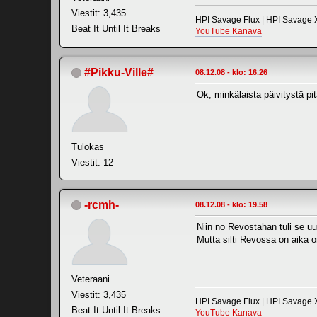
Viestit: 3,435
HPI Savage Flux | HPI Savage X
Beat It Until It Breaks
YouTube Kanava
#Pikku-Ville#
08.12.08 - klo: 16.26
Ok, minkälaista päivitystä pit
Tulokas
Viestit: 12
-rcmh-
08.12.08 - klo: 19.58
Niin no Revostahan tuli se uu
Mutta silti Revossa on aika 
Veteraani
Viestit: 3,435
HPI Savage Flux | HPI Savage X
Beat It Until It Breaks
YouTube Kanava