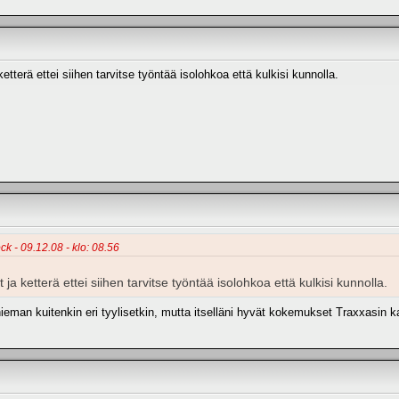
tterä ettei siihen tarvitse työntää isolohkoa että kulkisi kunnolla.
ck - 09.12.08 - klo: 08.56
a ketterä ettei siihen tarvitse työntää isolohkoa että kulkisi kunnolla.
ieman kuitenkin eri tyylisetkin, mutta itselläni hyvät kokemukset Traxxasin k