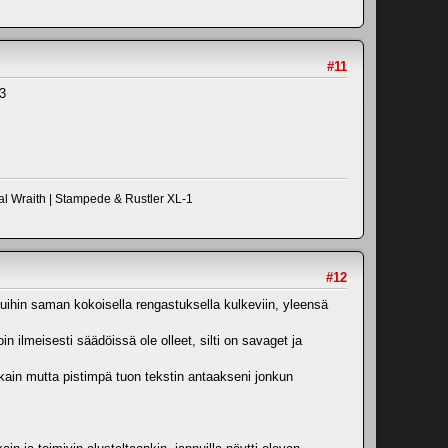
#11
3
al Wraith | Stampede & Rustler XL-1
#12
muihin saman kokoisella rengastuksella kulkeviin, yleensä
 ilmeisesti säädöissä ole olleet, silti on savaget ja
kkain mutta pistimpä tuon tekstin antaakseni jonkun