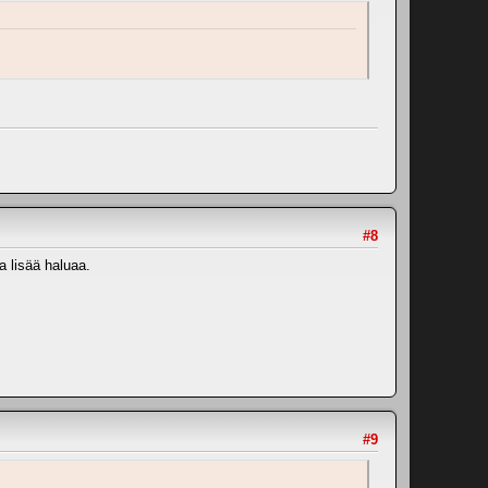
#8
a lisää haluaa.
#9