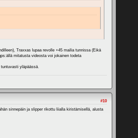
dilleen), Traxxas lupaa revolle +45 mailia tunnissa (Eikä
gps:ällä mitatusta videosta voi jokainen todeta
t tuntuvasti yläpäässä.
#10
n sinnepäin ja slipper rikottu liialla kiristämisellä, alusta