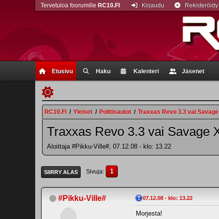
Tervetuloa foorumille
RC10.FI
Kirjaudu
Rekisteröidy
Etusivu
Haku
Kalenteri
Jäsenet
RC10.FI
/
Yleiset
/
Polttisautot
/
Traxxas Revo 3.3 vai Savage
Traxxas Revo 3.3 vai Savage 
Aloittaja #Pikku-Ville#, 07.12.08 - klo: 13.22
1
Sivuja
SIIRRY ALAS
#Pikku-Ville#
07.12.08 - klo: 13.22
Morjesta!