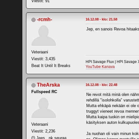
Viestit: 91
-rcmh-
16.12.08 - klo: 21.58
Jep, en sanois Revoa hitaaks
Veteraani
Viestit: 3,435
HPI Savage Flux | HPI Savage X
Beat It Until It Breaks
YouTube Kanava
TheArska
16.12.08 - klo: 22.48
Fullspeed RC
Ne revot mitä minä olen nähny
rehdillä "isolohkolla" varuste
Mutta ehkäpä nekään ei ole ol
truggyt vieneet revoa mennen 
Mutta kaipa tuokin on mielipi
käsityksen auton kulkupuoles
Veteraani
Viestit: 2,236
Ja nuohan oli vain minun k
(!) Jees...pk seuraa