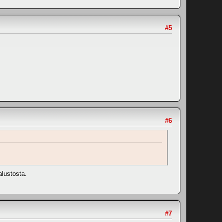
#5
#6
alustosta.
#7