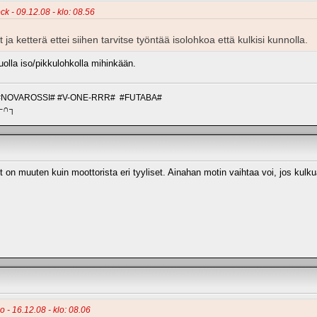
ck - 09.12.08 - klo: 08.56
a ketterä ettei siihen tarvitse työntää isolohkoa että kulkisi kunnolla.
olla iso/pikkulohkolla mihinkään.
#NOVAROSSI# #V-ONE-RRR# #FUTABA#
┌∩┐
ot on muuten kuin moottorista eri tyyliset. Ainahan motin vaihtaa voi, jos kulku
o - 16.12.08 - klo: 08.06