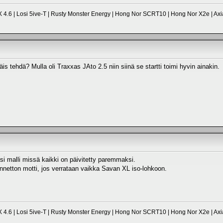
 4.6 | Losi 5ive-T | Rusty Monster Energy | Hong Nor SCRT10 | Hong Nor X2e | Axi
äis tehdä? Mulla oli Traxxas JAto 2.5 niin siinä se startti toimi hyvin ainakin.
si malli missä kaikki on päivitetty paremmaksi.
onnetton motti, jos verrataan vaikka Savan XL iso-lohkoon.
 4.6 | Losi 5ive-T | Rusty Monster Energy | Hong Nor SCRT10 | Hong Nor X2e | Axi