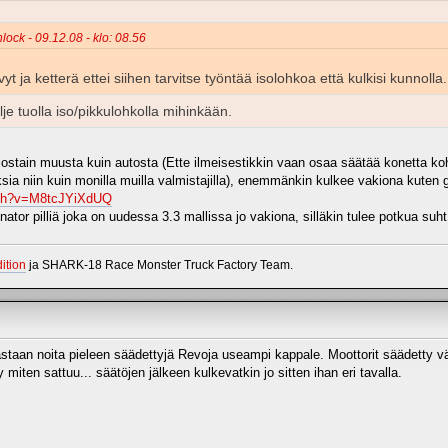
lock - 09.12.08 - klo: 08.56
 ja ketterä ettei siihen tarvitse työntää isolohkoa että kulkisi kunnolla.
e tuolla iso/pikkulohkolla mihinkään.
jostain muusta kuin autosta (Ette ilmeisestikkin vaan osaa säätää konetta koh
ksia niin kuin monilla muilla valmistajilla), enemmänkin kulkee vakiona kuten 
tch?v=M8tcJYiXdUQ
nator pilliä joka on uudessa 3.3 mallissa jo vakiona, silläkin tulee potkua suh
ition
ja SHARK-18 Race Monster Truck Factory Team.
 vastaan noita pieleen säädettyjä Revoja useampi kappale. Moottorit säädetty vähä
 miten sattuu... säätöjen jälkeen kulkevatkin jo sitten ihan eri tavalla.