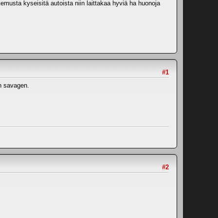
kemusta kyseisitä autoista niin laittakaa hyviä ha huonoja
#1
in savagen.
#2