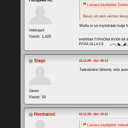
Fullspeed RC
Lainaus käyttäjältä: Dethlo
Revo on sen verran kevyt j
Mutta ei se myöskään kulje tu
Veteraani
Viestit: 1,420
#ARRMA TYPHON# #VXR-8# 
PITÄÄ OLLA C8 ┌∩┐(◣_◢)
Stepi
16.12.08 - klo: 08.13
Tarkoitinkin lähinnä, että aut
Jäsen
Viestit: 59
Hermanni
16.12.08 - klo: 18.41
Lainaus käyttäjältä: miksal