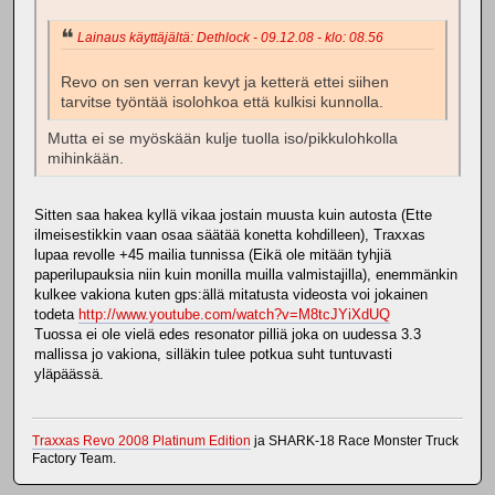
Lainaus käyttäjältä: Dethlock - 09.12.08 - klo: 08.56
Revo on sen verran kevyt ja ketterä ettei siihen
tarvitse työntää isolohkoa että kulkisi kunnolla.
Mutta ei se myöskään kulje tuolla iso/pikkulohkolla
mihinkään.
Sitten saa hakea kyllä vikaa jostain muusta kuin autosta (Ette
ilmeisestikkin vaan osaa säätää konetta kohdilleen), Traxxas
lupaa revolle +45 mailia tunnissa (Eikä ole mitään tyhjiä
paperilupauksia niin kuin monilla muilla valmistajilla), enemmänkin
kulkee vakiona kuten gps:ällä mitatusta videosta voi jokainen
todeta
http://www.youtube.com/watch?v=M8tcJYiXdUQ
Tuossa ei ole vielä edes resonator pilliä joka on uudessa 3.3
mallissa jo vakiona, silläkin tulee potkua suht tuntuvasti
yläpäässä.
Traxxas Revo 2008 Platinum Edition
ja SHARK-18 Race Monster Truck
Factory Team.