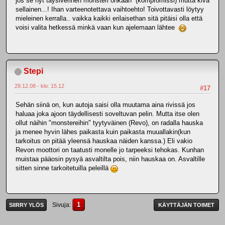
jos se nyt täysiverinen monsteri onkaan (kompromissi) mutta kiva
sellainen...! Ihan varteenotettava vaihtoehto! Toivottavasti löytyy
mieleinen kerralla.. vaikka kaikki erilaisethan sitä pitäisi olla että
voisi valita hetkessä minkä vaan kun ajelemaan lähtee
Stepi
29.12.08 - klo: 15.12
#17
Sehän siinä on, kun autoja saisi olla muutama aina rivissä jos
haluaa joka ajoon täydellisesti soveltuvan pelin. Mutta itse olen
ollut näihin "monstereihin" tyytyväinen (Revo), on radalla hauska
ja menee hyvin lähes paikasta kuin paikasta muuallakin(kun
tarkoitus on pitää yleensä hauskaa näiden kanssa.) Eli vakio
Revon moottori on taatusti monelle jo tarpeeksi tehokas. Kunhan
muistaa pääosin pysyä asvaltilta pois, niin hauskaa on. Asvaltille
sitten sinne tarkoitetuilla peleillä
1
Sivuja
SIIRRY YLÖS
KÄYTTÄJÄN TOIMET