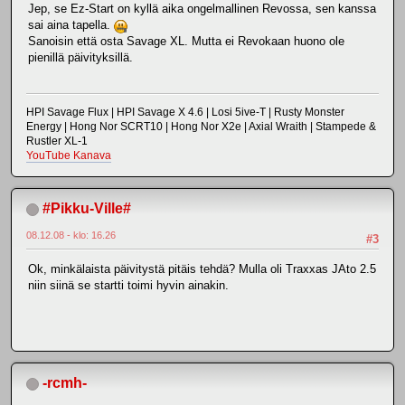
Jep, se Ez-Start on kyllä aika ongelmallinen Revossa, sen kanssa
sai aina tapella.
Sanoisin että osta Savage XL. Mutta ei Revokaan huono ole
pienillä päivityksillä.
HPI Savage Flux | HPI Savage X 4.6 | Losi 5ive-T | Rusty Monster
Energy | Hong Nor SCRT10 | Hong Nor X2e | Axial Wraith | Stampede &
Rustler XL-1
YouTube Kanava
#Pikku-Ville#
08.12.08 - klo: 16.26
#3
Ok, minkälaista päivitystä pitäis tehdä? Mulla oli Traxxas JAto 2.5
niin siinä se startti toimi hyvin ainakin.
-rcmh-