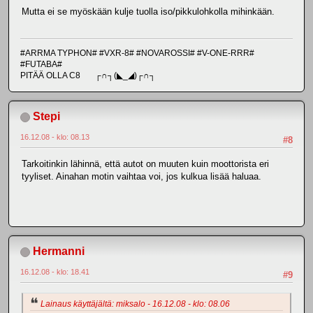
Mutta ei se myöskään kulje tuolla iso/pikkulohkolla mihinkään.
#ARRMA TYPHON# #VXR-8# #NOVAROSSI# #V-ONE-RRR#
#FUTABA#
PITÄÄ OLLA C8 ┌∩┐(◣_◢)┌∩┐
Stepi
16.12.08 - klo: 08.13
#8
Tarkoitinkin lähinnä, että autot on muuten kuin moottorista eri
tyyliset. Ainahan motin vaihtaa voi, jos kulkua lisää haluaa.
Hermanni
16.12.08 - klo: 18.41
#9
Lainaus käyttäjältä: miksalo - 16.12.08 - klo: 08.06