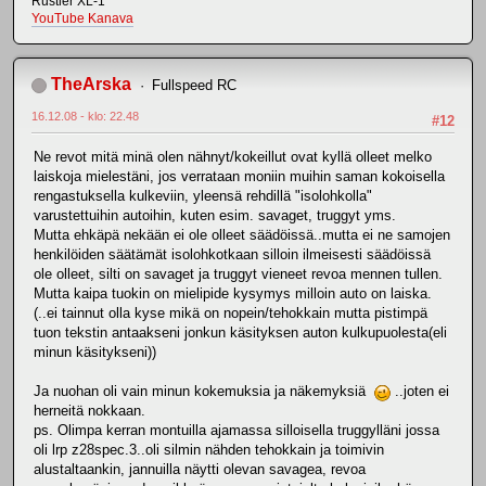
Rustler XL-1
YouTube Kanava
TheArska
Fullspeed RC
16.12.08 - klo: 22.48
#12
Ne revot mitä minä olen nähnyt/kokeillut ovat kyllä olleet melko
laiskoja mielestäni, jos verrataan moniin muihin saman kokoisella
rengastuksella kulkeviin, yleensä rehdillä "isolohkolla"
varustettuihin autoihin, kuten esim. savaget, truggyt yms.
Mutta ehkäpä nekään ei ole olleet säädöissä..mutta ei ne samojen
henkilöiden säätämät isolohkotkaan silloin ilmeisesti säädöissä
ole olleet, silti on savaget ja truggyt vieneet revoa mennen tullen.
Mutta kaipa tuokin on mielipide kysymys milloin auto on laiska.
(..ei tainnut olla kyse mikä on nopein/tehokkain mutta pistimpä
tuon tekstin antaakseni jonkun käsityksen auton kulkupuolesta(eli
minun käsitykseni))
Ja nuohan oli vain minun kokemuksia ja näkemyksiä
..joten ei
herneitä nokkaan.
ps. Olimpa kerran montuilla ajamassa silloisella truggylläni jossa
oli lrp z28spec.3..oli silmin nähden tehokkain ja toimivin
alustaltaankin, jannuilla näytti olevan savagea, revoa