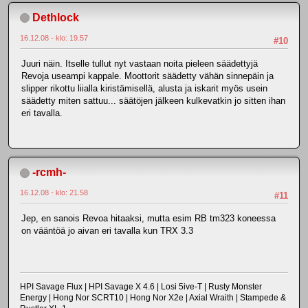
Dethlock
16.12.08 - klo: 19.57
#10
Juuri näin. Itselle tullut nyt vastaan noita pieleen säädettyjä
Revoja useampi kappale. Moottorit säädetty vähän sinnepäin ja
slipper rikottu liialla kiristämisellä, alusta ja iskarit myös usein
säädetty miten sattuu... säätöjen jälkeen kulkevatkin jo sitten ihan
eri tavalla.
-rcmh-
16.12.08 - klo: 21.58
#11
Jep, en sanois Revoa hitaaksi, mutta esim RB tm323 koneessa
on vääntöä jo aivan eri tavalla kun TRX 3.3
HPI Savage Flux | HPI Savage X 4.6 | Losi 5ive-T | Rusty Monster
Energy | Hong Nor SCRT10 | Hong Nor X2e | Axial Wraith | Stampede &