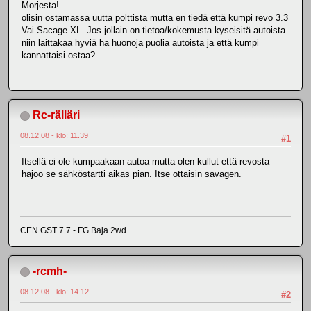
Morjesta!
olisin ostamassa uutta polttista mutta en tiedä että kumpi revo 3.3
Vai Sacage XL. Jos jollain on tietoa/kokemusta kyseisitä autoista
niin laittakaa hyviä ha huonoja puolia autoista ja että kumpi
kannattaisi ostaa?
Rc-rälläri
08.12.08 - klo: 11.39
#1
Itsellä ei ole kumpaakaan autoa mutta olen kullut että revosta
hajoo se sähköstartti aikas pian. Itse ottaisin savagen.
CEN GST 7.7 - FG Baja 2wd
-rcmh-
08.12.08 - klo: 14.12
#2