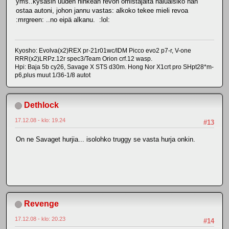
yms..kysäsin uuden nihkeän revon omistajalta haluaisiko hän
ostaa autoni, johon jannu vastas: alkoko tekee mieli revoa
:mrgreen: ..no eipä alkanu. :lol:
Kyosho: Evolva(x2)REX pr-21r01wc/IDM Picco evo2 p7-r, V-one
RRR(x2)LRPz.12r spec3/Team Orion crf.12 wasp.
Hpi: Baja 5b cy26, Savage X STS d30m. Hong Nor X1crt pro SHpt28*m-
p6,plus muut 1/36-1/8 autot
Dethlock
17.12.08 - klo: 19.24
#13
On ne Savaget hurjia... isolohko truggy se vasta hurja onkin.
Revenge
17.12.08 - klo: 20.23
#14