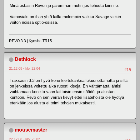
Minä ostaisin Revon ja paremman motin jos tehosta kiinni o.
Varaosiaki on ihan yhtä lailla molempiin vaikka Savage viekin
voiton noissa optio-osissa.
REVO 3.3 | Kyosho TR15
Dethlock
21.12.08 - klo: 22.04
#15
Traxxasin 3.3 on hyvä kone kiertokankea lukuunottamatta ja sillä
on jenkeissä voitettu aika rutosti kisoja. En välttämättä lähtisi
vaihtamaan koneita vaan laittaisin ensin säädöt ja alustan
kuntoon. Revo on sen verran kevyt ettei lisätehoista ole hyötyä
etenkään jos alusta ei toimi tehojen mukaisesti.
mousemaster
22.12.08 - klo: 23.02