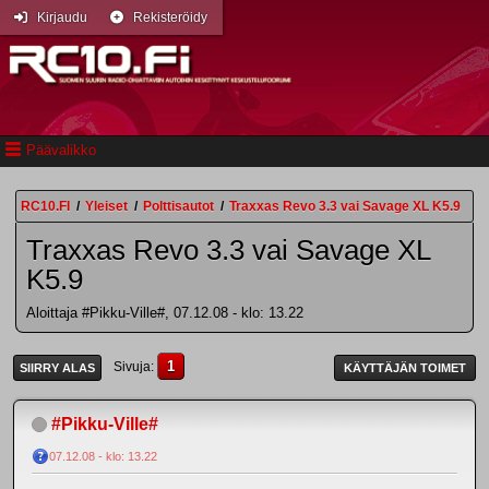
Kirjaudu
Rekisteröidy
Päävalikko
RC10.FI
/
Yleiset
/
Polttisautot
/
Traxxas Revo 3.3 vai Savage XL K5.9
Traxxas Revo 3.3 vai Savage XL
K5.9
Aloittaja #Pikku-Ville#, 07.12.08 - klo: 13.22
1
Sivuja
SIIRRY ALAS
KÄYTTÄJÄN TOIMET
#Pikku-Ville#
07.12.08 - klo: 13.22