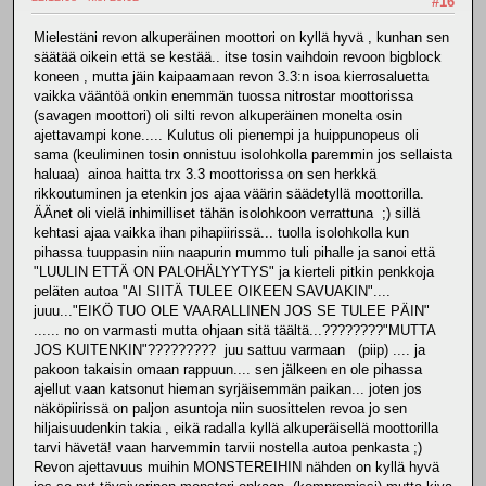
#16
Mielestäni revon alkuperäinen moottori on kyllä hyvä , kunhan sen
säätää oikein että se kestää.. itse tosin vaihdoin revoon bigblock
koneen , mutta jäin kaipaamaan revon 3.3:n isoa kierrosaluetta
vaikka vääntöä onkin enemmän tuossa nitrostar moottorissa
(savagen moottori) oli silti revon alkuperäinen monelta osin
ajettavampi kone..... Kulutus oli pienempi ja huippunopeus oli
sama (keuliminen tosin onnistuu isolohkolla paremmin jos sellaista
haluaa) ainoa haitta trx 3.3 moottorissa on sen herkkä
rikkoutuminen ja etenkin jos ajaa väärin säädetyllä moottorilla.
ÄÄnet oli vielä inhimilliset tähän isolohkoon verrattuna ;) sillä
kehtasi ajaa vaikka ihan pihapiirissä... tuolla isolohkolla kun
pihassa tuuppasin niin naapurin mummo tuli pihalle ja sanoi että
"LUULIN ETTÄ ON PALOHÄLYYTYS" ja kierteli pitkin penkkoja
peläten autoa "AI SIITÄ TULEE OIKEEN SAVUAKIN"....
juuu..."EIKÖ TUO OLE VAARALLINEN JOS SE TULEE PÄIN"
...... no on varmasti mutta ohjaan sitä täältä...????????"MUTTA
JOS KUITENKIN"????????? juu sattuu varmaan (piip) .... ja
pakoon takaisin omaan rappuun.... sen jälkeen en ole pihassa
ajellut vaan katsonut hieman syrjäisemmän paikan... joten jos
näköpiirissä on paljon asuntoja niin suosittelen revoa jo sen
hiljaisuudenkin takia , eikä radalla kyllä alkuperäisellä moottorilla
tarvi hävetä! vaan harvemmin tarvii nostella autoa penkasta ;)
Revon ajettavuus muihin MONSTEREIHIN nähden on kyllä hyvä