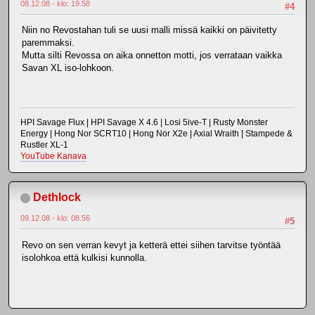
08.12.08 - klo: 19.58
#4
Niin no Revostahan tuli se uusi malli missä kaikki on päivitetty
paremmaksi.
Mutta silti Revossa on aika onnetton motti, jos verrataan vaikka
Savan XL iso-lohkoon.
HPI Savage Flux | HPI Savage X 4.6 | Losi 5ive-T | Rusty Monster
Energy | Hong Nor SCRT10 | Hong Nor X2e | Axial Wraith | Stampede &
Rustler XL-1
YouTube Kanava
Dethlock
09.12.08 - klo: 08.56
#5
Revo on sen verran kevyt ja ketterä ettei siihen tarvitse työntää
isolohkoa että kulkisi kunnolla.