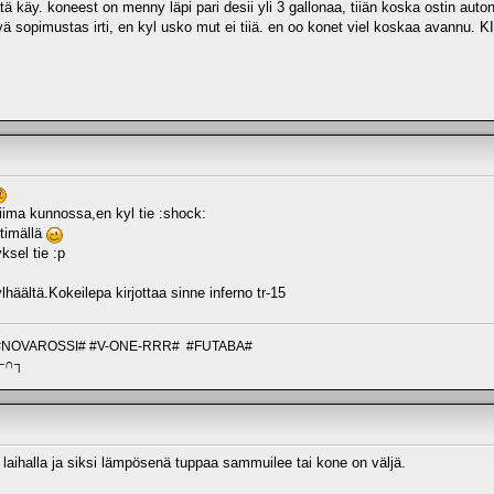
ätä käy. koneest on menny läpi pari desii yli 3 gallonaa, tiiän koska ostin aut
sopimustas irti, en kyl usko mut ei tiiä. en oo konet viel koskaa avannu. K
iima kunnossa,en kyl tie :shock:
ttimällä
ksel tie :p
häältä.Kokeilepa kirjottaa sinne inferno tr-15
#NOVAROSSI# #V-ONE-RRR# #FUTABA#
┌∩┐
n laihalla ja siksi lämpösenä tuppaa sammuilee tai kone on väljä.