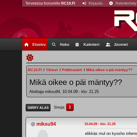
Tervetuloa foorumille
RC10.FI
Kirjaudu
Rekisteröidy
Etusivu
Haku
Kalenteri
Jäsenet
RC10.FI
/
Yleiset
/
Polttisautot
/
Mikä oikee o päi mäntyy??
Mikä oikee o päi mäntyy??
Aloittaja miksu94, 10.04.09 - klo: 21.25
1
Sivuja
SIIRRY ALAS
miksu94
10.04.09 - klo: 21.25
elikkäs mul on kyosho inferno