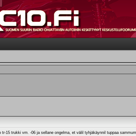
 tr-15 trukki vm. -06 ja sellane ongelma, et välil tyhjäkäynnil tuppaa sammum