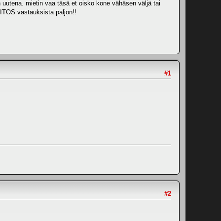
on uutena. mietin vaa täsä et oisko kone vähäsen väljä tai
IITOS vastauksista paljon!!
#1
#2