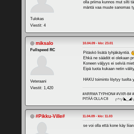
olla priima kunnos mut silti t
mäntä vaa muute sanomas tyä 
Tulokas
Viestit: 4
miksalo
10.04.09 - klo: 23.01
Fullspeed RC
Pitäskö lisätä tyhjäkäyntiä.
Ehkä ne säädöt ei olekaan pr
Koneen väljyys ei selviä mie
Eipä tuota kukaan netin välity
HAKU toiminto löytyy tuolta yl
Veteraani
Viestit: 1,420
#ARRMA TYPHON# #VXR-8# 
PITÄÄ OLLA C8 ┌∩┐(◣_◢)
#Pikku-Ville#
11.04.09 - klo: 11.03
se voi olla että kone käy liia