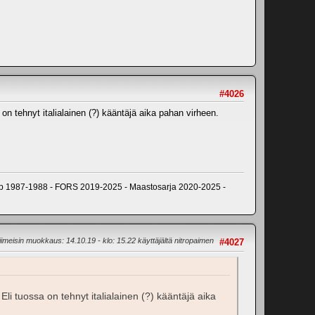
#4026
 on tehnyt italialainen (?) kääntäjä aika pahan virheen.
p 1987-1988 - FORS 2019-2025 - Maastosarja 2020-2025 -
iimeisin muokkaus
: 14.10.19 - klo: 15.22 käyttäjältä nitropaimen
#4027
Eli tuossa on tehnyt italialainen (?) kääntäjä aika