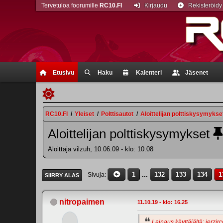
Tervetuloa foorumille
RC10.FI
Kirjaudu
Rekisteröidy
Etusivu
Haku
Kalenteri
Jäsenet
RC10.FI
/
Yleiset
/
Polttisautot
/
Aloittelijan polttiskysymykse
Aloittelijan polttiskysymykset
Aloittaja vilzuh, 10.06.09 - klo: 10.08
1
...
132
133
134
1
Sivuja
SIIRRY ALAS
nitropaimen
11.10.19 - klo: 16.25
Lainaus käyttäjältä: jerzirc