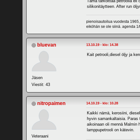
Tämä tarkoittaa petroolia eli d
silikonitäytteen. After run öl
pienoisautoilua vuodesta 1965,
eiköhän se ole siinä. agenda 1/8
bluevan
13.10.19 - klo: 14.38
Kait petrooli,diesel öljy ja 
Jäsen
Viestit: 43
nitropaimen
14.10.19 - klo: 10.28
Kaikki nämä, kerosiini, diesel
hyvin samankaltaisia. Paras t
aikoinaan oli mennä Malmin h
lamppupetrooli on kätevin.
Veteraani