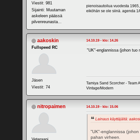
Viestit: 981
pienoisautoilua vuodesta 1965,
Sijainti: Muutaman
eiköhän se ole siinä. agenda 1/8
askeleen päässä
pilvenreunasta...
aakoskin
14.10.19 - klo: 14.26
Fullspeed RC
"UK"-englannissa (johon tuo ma
Jäsen
Tamiya Sand Scorcher - Team 
Viestit: 74
Vintage/Modern
nitropaimen
14.10.19 - klo: 15.06
Lainaus käyttäjältä: aakosk
"UK"-englannissa (johon t
pahan virheen.
Veteraani