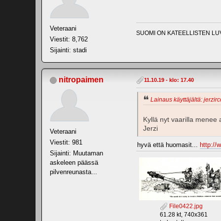
Veteraani
SUOMI ON KATEELLISTEN LU
Viestit: 8,762
Sijainti: stadi
nitropaimen
11.10.19 - klo: 17.40
Lainaus käyttäjältä: jerzirc
Kyllä nyt vaarilla mene
Jerzi
Veteraani
Viestit: 981
hyvä että huomasit...
http:/
Sijainti: Muutaman
askeleen päässä
pilvenreunasta...
File0422.jpg
61.28 kt, 740x361