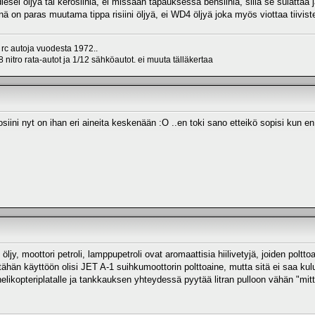
iesel öljyä tai kerosiinia, ei missään tapauksessa bensiiniä, sillä se sulattaa ja
jynä on paras muutama tippa risiini öljyä, ei WD4 öljyä joka myös viottaa tiiviste
 rc autoja vuodesta 1972..
 nitro rata-autot ja 1/12 sähköautot. ei muuta tälläkertaa
kerosiini nyt on ihan eri aineita keskenään :O ..en toki sano etteikö sopisi ku
 öljy, moottori petroli, lamppupetroli ovat aromaattisia hiilivetyjä, joiden poltt
ähän käyttöön olisi JET A-1 suihkumoottorin polttoaine, mutta sitä ei saa kul
elikopteriplatalle ja tankkauksen yhteydessä pyytää litran pulloon vähän "mit