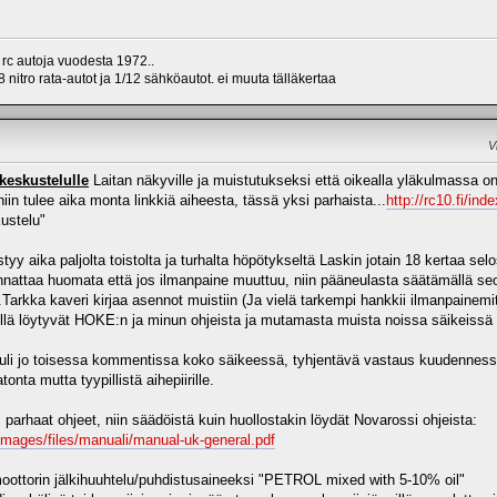
 rc autoja vuodesta 1972..
 nitro rata-autot ja 1/12 sähköautot. ei muuta tälläkertaa
V
keskustelulle
Laitan näkyville ja muistutukseksi että oikealla yläkulmassa o
niin tulee aika monta linkkiä aiheesta, tässä yksi parhaista...
http://rc10.fi/
ustelu"
tyy aika paljolta toistolta ja turhalta höpötykseltä Laskin jotain 18 kertaa se
Kannattaa huomata että jos ilmanpaine muuttuu, niin pääneulasta säätämällä s
rkka kaveri kirjaa asennot muistiin (Ja vielä tarkempi hankkii ilmanpainemit
yllä löytyvät HOKE:n ja minun ohjeista ja mutamasta muista noissa säikeissä
uli jo toisessa kommentissa koko säikeessä, tyhjentävä vastaus kuudennessa. S
onta mutta tyypillistä aihepiirille.
, parhaat ohjeet, niin säädöistä kuin huollostakin löydät Novarossi ohjeista:
/images/files/manuali/manual-uk-general.pdf
oottorin jälkihuuhtelu/puhdistusaineeksi "PETROL mixed with 5-10% oil"