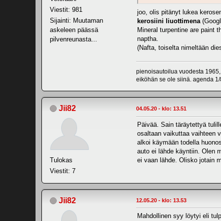
Viestit: 981
joo, olis pitänyt lukea kerosen
Sijainti: Muutaman
kerosiini liuottimena
(Google
Mineral turpentine are paint 
askeleen päässä
naptha.
pilvenreunasta...
(Nafta, toiselta nimeltään dies
pienoisautoilua vuodesta 1965,
eiköhän se ole siinä. agenda 1/8
Jii82
04.05.20 - klo: 13.51
Päivää. Sain täräytettyä tuli
osaltaan vaikuttaa vaihteen va
alkoi käymään todella huonost
auto ei lähde käyntiin. Olen 
Tulokas
ei vaan lähde. Olisko jotain m
Viestit: 7
Jii82
12.05.20 - klo: 13.53
Mahdollinen syy löytyi eli tu