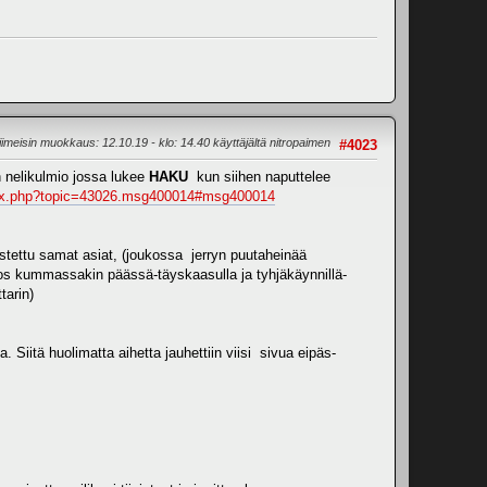
iimeisin muokkaus
: 12.10.19 - klo: 14.40 käyttäjältä nitropaimen
#4023
n nelikulmio jossa lukee
HAKU
kun siihen naputtelee
index.php?topic=43026.msg400014#msg400014
lostettu samat asiat, (joukossa jerryn puutaheinää
eos kummassakin päässä-täyskaasulla ja tyhjäkäynnillä-
tarin)
iitä huolimatta aihetta jauhettiin viisi sivua eipäs-