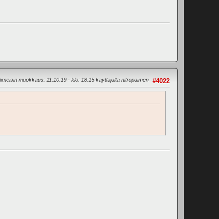
iimeisin muokkaus
: 11.10.19 - klo: 18.15 käyttäjältä nitropaimen
#4022