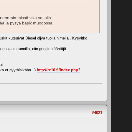
tarkemmin missä vika voi olla.
rtää ja pysyä basik muodossa.
skit kutsuivat Diesel öljyä tuolla nimellä . Kysyitkö
 englanin tunnilla, niin google kääntäjä
ut.
ka et pyytäisikään...)
http://rc10.fi/index.php?
#4021