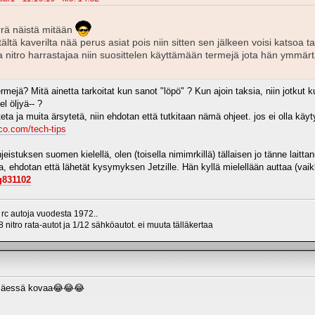
rä näistä mitään
tältä kaverilta nää perus asiat pois niin sitten sen jälkeen voisi katsoa 
tta nitro harrastajaa niin suosittelen käyttämään termejä jota hän ymmä
mejä? Mitä ainetta tarkoitat kun sanot "löpö" ? Kun ajoin taksia, niin jotkut ku
l öljyä-- ?
ta ja muita ärsytetä, niin ehdotan että tutkitaan nämä ohjeet. jos ei olla käyty
co.com/tech-tips
istuksen suomen kielellä, olen (toisella nimimrkillä) tällaisen jo tänne laittan
ea, ehdotan että lähetät kysymyksen Jetzille. Hän kyllä mielellään auttaa (vaik
g831102
 rc autoja vuodesta 1972..
 nitro rata-autot ja 1/12 sähköautot. ei muuta tälläkertaa
lamäessä kovaa😂😂😂