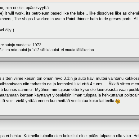
e, niin ei olisi epäselvyyttä...
) It will work, its petroleum based like the lube... like dissolves like as ch
thinners, The shops I worked in use a Paint thinner bath to de-greses parts. Al
el öljy )
 rc autoja vuodesta 1972..
 nitro rata-autot ja 1/12 sähköautot. ei muuta tälläkertaa
lle sitten viime kesän ton oman revo 3.3:n ja auto kävi muttei vaihtanu kakkose
ihtamiseen niin tarkastin ne ja lontooksi luki että 4 turns.... Äkkiä sitten me
i kunnes sammui. Myöhemmin tajusin ettei kyse ole kierroksista vaan puolikkai
muutamaan kertaan käyttänyt ylösalaisin ilman tulppaa ja hehkuttanut polttoaine
itä voisi vielä yrittää ennen kun heittää vesilintua koko laitteella
lppa ei hehku. Kolmella tulpalla olen kokeillut eli ei pitäis tulpassa olla vik