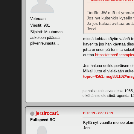
Tiedän JW että et ymmär
Jos nyt kuitenkin kyselin 
Veteraani
Ja jos haluat avittaa uu
Viestit: 981
Jerzi
Sijainti: Muutaman
askeleen päässä
missä kohtaa käytin vääriä ter
pilvenreunasta...
kaverilta jos hän käyttää diese
jotta ei enempä tonmia sekoite
auttaa.
https://store6.teampic
Jos haluaa seikkaperäisen ohje
Mikäli juttu ei vieläkään auk
topic=4561.msg831102#ms
pienoisautoilua vuodesta 1965,
eiköhän se ole siinä. agenda 1/8
jerzirccar1
11.10.19 - klo: 17.19
Fullspeed RC
Kyllä nyt vaarilla menee a
Jerzi