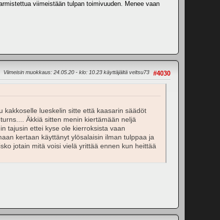
 varmistettua viimeistään tulpan toimivuuden. Menee vaan
Viimeisin muokkaus
: 24.05.20 - klo: 10.23 käyttäjältä veltsu73
#4030
u kakkoselle lueskelin sitte että kaasarin säädöt
 turns.... Äkkiä sitten menin kiertämään neljä
tajusin ettei kyse ole kierroksista vaan
amaan kertaan käyttänyt ylösalaisin ilman tulppaa ja
sko jotain mitä voisi vielä yrittää ennen kun heittää