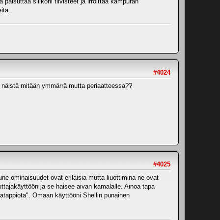
 paisuttaa silikoni tiivisteet ja irroittaa kampuran
itä.
#4024
n en näistä mitään ymmärrä mutta periaatteessa??
#4025
oaine ominaisuudet ovat erilaisia mutta liuottimina ne ovat
uttajakäyttöön ja se haisee aivan kamalalle. Ainoa tapa
tatappiota". Omaan käyttööni Shellin punainen