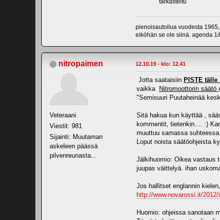
tarkasteltu
pienoisautoilua vuodesta 1965,
eiköhän se ole siinä. agenda 1/8
nitropaimen
12.10.19 - klo: 12.41
Jotta saataisiin
PISTE tälle 
vaikka
Nitromoottorin säätö
"Semisuuri Puutaheinää kesk
Veteraani
Sitä hakua kun käyttää , sääs
kommentit, tietenkin.... :) 
Viestit: 981
muuttuu samassa suhteessa.Ta
Sijainti: Muutaman
Loput noista säätöohjeista k
askeleen päässä
pilvenreunasta...
Jälkihuomio: Oikea vastaus t
juupas väittelyä. ihan uskomat
Jos hallitset englannin kielen
http://www.novarossi.it/2012
Huomio: ohjeissa sanotaan m