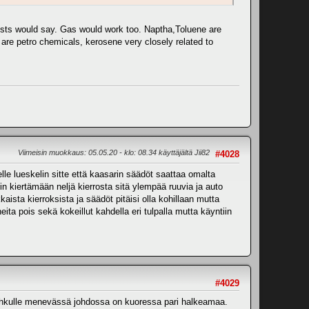
emists would say. Gas would work too. Naptha,Toluene are
l are petro chemicals, kerosene very closely related to
Viimeisin muokkaus
: 05.05.20 - klo: 08.34 käyttäjältä Jii82
#4028
lle lueskelin sitte että kaasarin säädöt saattaa omalta
nin kiertämään neljä kierrosta sitä ylempää ruuvia ja auto
sta kierroksista ja säädöt pitäisi olla kohillaan mutta
ita pois sekä kokeillut kahdella eri tulpalla mutta käyntiin
#4029
a. Hehkulle menevässä johdossa on kuoressa pari halkeamaa.