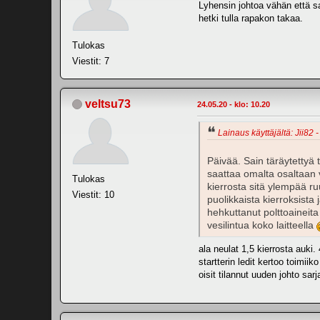
Lyhensin johtoa vähän että sa
hetki tulla rapakon takaa.
Tulokas
Viestit: 7
veltsu73
24.05.20 - klo: 10.20
Lainaus käyttäjältä: Jii82 -
Päivää. Sain täräytettyä 
saattaa omalta osaltaan v
Tulokas
kierrosta sitä ylempää r
Viestit: 10
puolikkaista kierroksista
hehkuttanut polttoaineita 
vesilintua koko laitteella
ala neulat 1,5 kierrosta auki.
startterin ledit kertoo toimiik
oisit tilannut uuden johto sarj