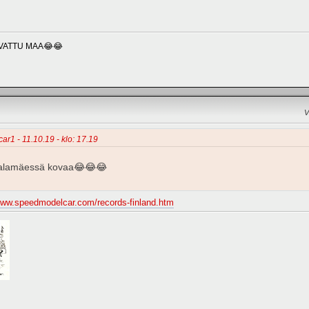
VATTU MAA😂😂
V
car1 - 11.10.19 - klo: 17.19
e alamäessä kovaa😂😂😂
/www.speedmodelcar.com/records-finland.htm