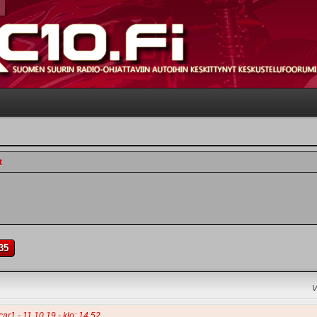
t
35
V
car1 - 11.10.19 - klo: 14.52