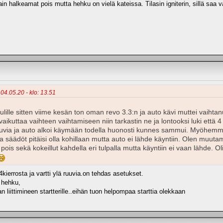
in halkeamat pois mutta hehku on vielä kateissa. Tilasin igniterin, sillä saa
 04.05.20 - klo: 13.51
tulille sitten viime kesän ton oman revo 3.3:n ja auto kävi muttei vaihtan
aikuttaa vaihteen vaihtamiseen niin tarkastin ne ja lontooksi luki että 4
uuvia ja auto alkoi käymään todella huonosti kunnes sammui. Myöhemmin 
 ja säädöt pitäisi olla kohillaan mutta auto ei lähde käyntiin. Olen muut
pois sekä kokeillut kahdella eri tulpalla mutta käyntiin ei vaan lähde. Oli
 4kierrosta ja vartti ylä ruuvia.on tehdas asetukset.
o hehku,
an liittimineen startterille..eihän tuon helpompaa starttia olekkaan