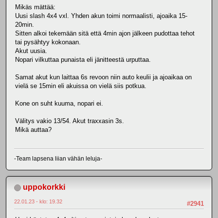
Mikäs mättää:
Uusi slash 4x4 vxl. Yhden akun toimi normaalisti, ajoaika 15-
20min.
Sitten alkoi tekemään sitä että 4min ajon jälkeen pudottaa tehot
tai pysähtyy kokonaan.
Akut uusia.
Nopari vilkuttaa punaista eli jänitteestä urputtaa.
Samat akut kun laittaa 6s revoon niin auto keulii ja ajoaikaa on
vielä se 15min eli akuissa on vielä siis potkua.
Kone on suht kuuma, nopari ei.
Välitys vakio 13/54. Akut traxxasin 3s.
Mikä auttaa?
-Team lapsena liian vähän leluja-
uppokorkki
22.01.23 - klo: 19.32
#2941