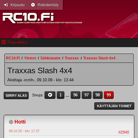
Kirjaudu
Rekisteröidy
Päävalikko
RC10.FI
/
Yleiset
/
Sähköautot
/
Traxxas
/
Traxxas Slash 4x4
Traxxas Slash 4x4
Aloittaja -rcmh-, 09.10.09 - klo: 13.44
1
...
96
97
98
99
Sivuja
SIIRRY ALAS
KÄYTTÄJÄN TOIMET
Hotti
08.10.20 - klo: 17.37
#2940