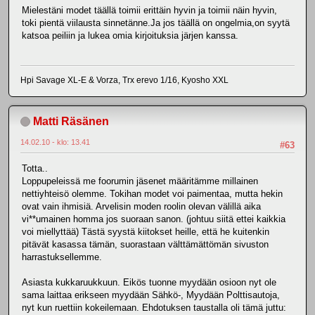
Mielestäni modet täällä toimii erittäin hyvin ja toimii näin hyvin,
toki pientä viilausta sinnetänne.Ja jos täällä on ongelmia,on syytä
katsoa peiliin ja lukea omia kirjoituksia järjen kanssa.
Hpi Savage XL-E & Vorza, Trx erevo 1/16, Kyosho XXL
Matti Räsänen
14.02.10 - klo: 13.41
#63
Totta..
Loppupeleissä me foorumin jäsenet määritämme millainen
nettiyhteisö olemme. Tokihan modet voi paimentaa, mutta hekin
ovat vain ihmisiä. Arvelisin moden roolin olevan välillä aika
vi**umainen homma jos suoraan sanon. (johtuu siitä ettei kaikkia
voi miellyttää) Tästä syystä kiitokset heille, että he kuitenkin
pitävät kasassa tämän, suorastaan välttämättömän sivuston
harrastuksellemme.
Asiasta kukkaruukkuun. Eikös tuonne myydään osioon nyt ole
sama laittaa erikseen myydään Sähkö-, Myydään Polttisautoja,
nyt kun ruettiin kokeilemaan. Ehdotuksen taustalla oli tämä juttu: