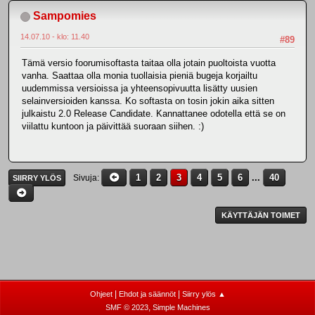
Sampomies
14.07.10 - klo: 11.40
#89
Tämä versio foorumisoftasta taitaa olla jotain puoltoista vuotta
vanha. Saattaa olla monia tuollaisia pieniä bugeja korjailtu
uudemmissa versioissa ja yhteensopivuutta lisätty uusien
selainversioiden kanssa. Ko softasta on tosin jokin aika sitten
julkaistu 2.0 Release Candidate. Kannattanee odotella että se on
viilattu kuntoon ja päivittää suoraan siihen. :)
1
2
3
4
5
6
...
40
Sivuja
SIIRRY YLÖS
KÄYTTÄJÄN TOIMET
|
|
Ohjeet
Ehdot ja säännöt
Siirry ylös ▲
,
SMF © 2023
Simple Machines