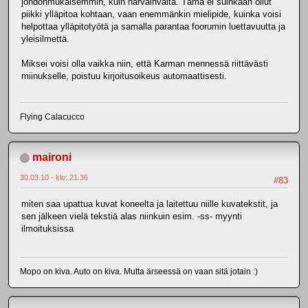
johdonmukaisemmin, kuin harvainvalta. Tämä ei suinkaan ollut
piikki ylläpitoa kohtaan, vaan enemmänkin mielipide, kuinka voisi
helpottaa ylläpitotyötä ja samalla parantaa foorumin luettavuutta ja
yleisilmettä.
Miksei voisi olla vaikka niin, että Karman mennessä riittävästi
miinukselle, poistuu kirjoitusoikeus automaattisesti.
Flying Calacucco
maironi
30.03.10 - klo: 21.36
#83
miten saa upattua kuvat koneelta ja laitettuu niille kuvatekstit, ja
sen jälkeen vielä tekstiä alas niinkuin esim. -ss- myynti
ilmoituksissa
Mopo on kiva. Auto on kiva. Mutta ärseessä on vaan sitä jotain :)