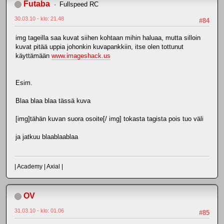
Futaba
Fullspeed RC
30.03.10 - klo: 21.48
#84
img tageilla saa kuvat siihen kohtaan mihin haluaa, mutta silloin
kuvat pitää uppia johonkin kuvapankkiin, itse olen tottunut
käyttämään
www.imageshack.us
Esim.
Blaa blaa blaa tässä kuva
[img]tähän kuvan suora osoite[/ img] tokasta tagista pois tuo väli
ja jatkuu blaablaablaa
| Academy | Axial |
OV
31.03.10 - klo: 01.06
#85