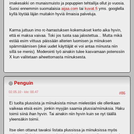
imakesakki on munaismuisto ja popuppien tehtailija ollut jo vuosia.
Suosi ennemmin suomalaisia
aijaa.com
tai
kuvat.fi
yms. googlella
kyllä löytää läjän muitakin hyviä ilmaisia palveluja.
Karma juttuun imo rc-harrastuksen kokemukset kerto aika hyvin,
että ei maksa vaivaa. Toki jos tuota saa jalostettua... Mutta mikä
estää esim vittuus päissään alterien luomisen ja miinuksen
spämmäämisen (okei uudet käyttäjät ei voi antaa miinusta niin
sillä se menis). Moderointi työ ainakin tulee kasvamaan potenssiin
X kun valitetaan aiheettomasta miinuksesta.
Penguin
02.05.10 - klo: 00.47
#86
Ei tuolta plussista ja miinuksista minun mielestäni ole ollenkaan
vaikeaa etsiä esim. jonkin myyjän saamia plussia/miinuksia. Haku
toimii siinä ihan hyvin. Tai ainakin niin hyvin kuin se nyt täällä
yleensäkin toimii.
Itse olen ottanut tavaksi listata plussissa ja miinuksissa myös