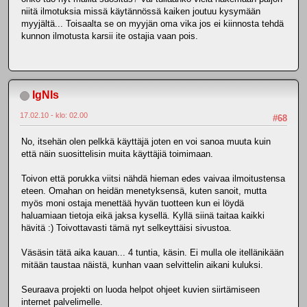
niitä ilmotuksia missä käytännössä kaiken joutuu kysymään
myyjältä... Toisaalta se on myyjän oma vika jos ei kiinnosta tehdä
kunnon ilmotusta karsii ite ostajia vaan pois.
IgNIs
17.02.10 - klo: 02.00
#68
No, itsehän olen pelkkä käyttäjä joten en voi sanoa muuta kuin
että näin suosittelisin muita käyttäjiä toimimaan.
Toivon että porukka viitsi nähdä hieman edes vaivaa ilmoitustensa
eteen. Omahan on heidän menetyksensä, kuten sanoit, mutta
myös moni ostaja menettää hyvän tuotteen kun ei löydä
haluamiaan tietoja eikä jaksa kysellä. Kyllä siinä taitaa kaikki
hävitä :) Toivottavasti tämä nyt selkeyttäisi sivustoa.
Väsäsin tätä aika kauan... 4 tuntia, käsin. Ei mulla ole itellänikään
mitään taustaa näistä, kunhan vaan selvittelin aikani kuluksi.
Seuraava projekti on luoda helpot ohjeet kuvien siirtämiseen
internet palvelimelle.