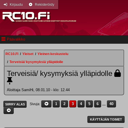
Kirjaudu
Rekisteröidy
Päävalikko
RC10.FI
/
Yleiset
/
Yleinen keskustelu
/
Terveisiä/ kysymyksiä ylläpidolle
Terveisiä/ kysymyksiä ylläpidolle
Aloittaja SamiHi, 08.01.10 - klo: 12.44
1
2
3
4
5
6
...
40
Sivuja
SIIRRY ALAS
KÄYTTÄJÄN TOIMET