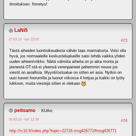
ilmoituksen. Ihmetys!
LaNi5
27.03.10 - klo: 23.00
#73
Tästä aiheiden luontioikeudesta vähän taas marmatusta. Voisi olla
hyvä, jos normaaleille keskustelualueille saisi tehdä vaikka yhden
uuden aiheen/viikko. Näitä valmiita aiheita on jo aika monta ja
pienestä OT:stä ei yleensä verenpaineet pahemmin nouse jos
viestit on asiallisia. Myynti/ostoalue on sitten eri asia. Nytkin on
uusi kaveri foorumilla ja luonut viikossa 4 ketjua ja kaikki on lyöty
lukkoon, muita viestejä sitten ei olekaan
.
peitsamo
KUArc
30.03.10 - klo: 12.30
#74
http://rc10.fi/index.php?topic=22726.msg426771#msg426771