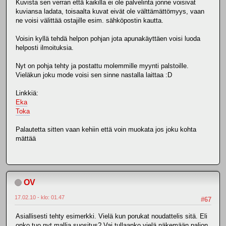
Kuvista sen verran että kaikilla ei ole palvelinta jonne voisivat
kuviansa ladata, toisaalta kuvat eivät ole välttämättömyys, vaan
ne voisi välittää ostajille esim. sähköpostin kautta.
Voisin kyllä tehdä helpon pohjan jota apunakäyttäen voisi luoda
helposti ilmoituksia.
Nyt on pohja tehty ja postattu molemmille myynti palstoille.
Vieläkun joku mode voisi sen sinne nastalla laittaa :D
Linkkiä:
Eka
Toka
Palautetta sitten vaan kehiin että voin muokata jos joku kohta
mättää
OV
17.02.10 - klo: 01.47
#67
Asiallisesti tehty esimerkki. Vielä kun porukat noudattelis sitä. Eli
onko tuo nyt mallia suositus? Vai tullaanko vielä näkemään paljon