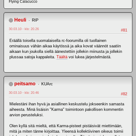
Flying Calacucco
Heuli
RIP
30.03.10 - klo: 20.26
#81
Eräällä toisella suomalaisella rc-foorumilla oli tuollainen
ominaisuus vähän aikaa käytössä ja aika kovat väännöt saatiin
aikaan kun joukolla siellä äänestettiin jollekin miinusta ja jollekin
plussaa satoja kappaleita.
Täältä
voi lukea järjestelmästä.
peitsamo
KUArc
30.03.10 - klo: 20.46
#82
Mielestäni ihan hyvä ja asiallinen keskustelu jokseenkin samasta
aiheesta. Minä lisäisin "Karma" toimintoon pakollisen kommentin
arvion perusteluksi.
Olen kyllä sitä mieltä, että Karma-pisteet pistäisivät miettimään,
mitä ja miten tänne kirjoittaa. Yleensä kollektiivinen oikeus toimii