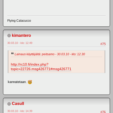
Flying Calacucco
kimantero
30.03.10 - klo: 12.49
#75
Lainaus käyttäjältä: peitsamo - 30.03.10 - klo: 12.30
http://rc10.fi/index.php?
topic=22726.msg426771#msg426771
kannatetaan.
Casull
30.03.10 - klo: 14.39
#76