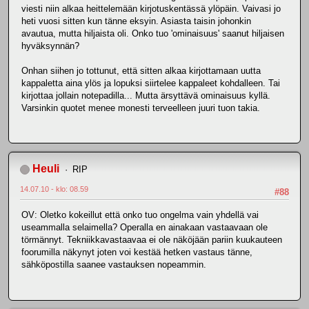
viesti niin alkaa heittelemään kirjotuskentässä ylöpäin. Vaivasi jo
heti vuosi sitten kun tänne eksyin. Asiasta taisin johonkin
avautua, mutta hiljaista oli. Onko tuo 'ominaisuus' saanut hiljaisen
hyväksynnän?
Onhan siihen jo tottunut, että sitten alkaa kirjottamaan uutta
kappaletta aina ylös ja lopuksi siirtelee kappaleet kohdalleen. Tai
kirjottaa jollain notepadilla... Mutta ärsyttävä ominaisuus kyllä.
Varsinkin quotet menee monesti terveelleen juuri tuon takia.
Heuli
RIP
14.07.10 - klo: 08.59
#88
OV: Oletko kokeillut että onko tuo ongelma vain yhdellä vai
useammalla selaimella? Operalla en ainakaan vastaavaan ole
törmännyt. Tekniikkavastaavaa ei ole näköjään pariin kuukauteen
foorumilla näkynyt joten voi kestää hetken vastaus tänne,
sähköpostilla saanee vastauksen nopeammin.