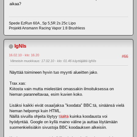
aikaa?
Spede EzRun 60A , Sp 5,5R 2s 25c Lipo
Projekti Ansmann Racing Vapor 1:8 Brushless
IgNIs
16.02.10 - klo: 16.20
#66
Viimeisin muokkaus
: 17.02.10 - klo: 01.46 käyttäjältä IgNIs
Näyttää toimineen hyvin tuo myynti alueitten jako.
Trax.xas:
Kiitosta vain mutta mielestäni omassakin ilmoituksessa on
hieman paranneltavaa, esim kuvien koko.
Lisäksi kaikki eivät osaa/jaksa "koodata" BBC:tä, sinäänsä vielä
hieman helpompi kuin HTML.
Näillä sivuilla ohjeita löytyy
täältä
kuinka koodausta voi
hyödyntää. Google on kyllä maino väline ja auttaa löytämään
suomenkielisiäkin sivustoja BBC koodauksen alkeisiin.