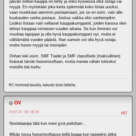
päivän milloin kauppa on tehty ja onko kyseessä ollut ostaja vai
myyjä. En myöskään joka kerta spämmää koko listaa uusiksi,
vaan muokkaan aiemmin postaamaani, jos se on esim. vain alle
kuukauden vanha postaus. Joskus vaikka olisi vanhempikin.
Lisäksi listaan vain sellaiset kauppakumppanit, joiden kanssa olen
tehnyt kauppaa viimeisen vuoden aikana. Se kun ihminen voi
muuttaa tapojaan ja olla hyvä kauppakumppani nyt, mutta ei
välttämättä vuoden päästä. Ihan samoin voi olla hyvä ostaja,
mutta huono myyjä tai toisinpäin.
Onhan toki esim. SMF Trader ja SMF classifieds (maksullinen)
lisäosat tämän foorumisoftaan, mutta menee vähän totiseksi
moisilla tää touhu.
RC-hommat tauolla, kalusto tosin tallella.
OV
14.07.10 - klo: 08.35
#87
Nostetaanpa tätä kun meni jyvä poikittain...
Mikäs tossa foorumisoftassa teillä bugaa kun tarpeeksi pitkä