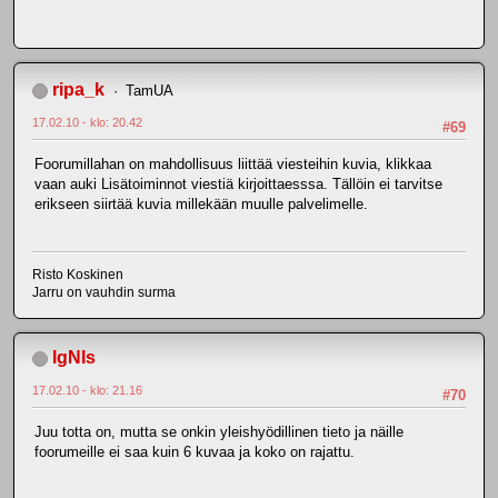
ripa_k
TamUA
17.02.10 - klo: 20.42
#69
Foorumillahan on mahdollisuus liittää viesteihin kuvia, klikkaa
vaan auki Lisätoiminnot viestiä kirjoittaesssa. Tällöin ei tarvitse
erikseen siirtää kuvia millekään muulle palvelimelle.
Risto Koskinen
Jarru on vauhdin surma
IgNIs
17.02.10 - klo: 21.16
#70
Juu totta on, mutta se onkin yleishyödillinen tieto ja näille
foorumeille ei saa kuin 6 kuvaa ja koko on rajattu.