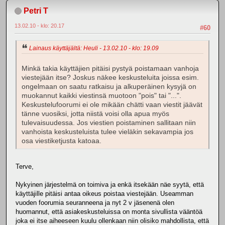
Petri T
13.02.10 - klo: 20.17
#60
Lainaus käyttäjältä: Heuli - 13.02.10 - klo: 19.09
Minkä takia käyttäjien pitäisi pystyä poistamaan vanhoja
viestejään itse? Joskus näkee keskusteluita joissa esim.
ongelmaan on saatu ratkaisu ja alkuperäinen kysyjä on
muokannut kaikki viestinsä muotoon "pois" tai "...".
Keskustelufoorumi ei ole mikään chätti vaan viestit jäävät
tänne vuosiksi, jotta niistä voisi olla apua myös
tulevaisuudessa. Jos viestien poistaminen sallitaan niin
vanhoista keskusteluista tulee vieläkin sekavampia jos
osa viestiketjusta katoaa.
Terve,
Nykyinen järjestelmä on toimiva ja enkä itsekään näe syytä, että
käyttäjille pitäisi antaa oikeus poistaa viestejään. Useamman
vuoden foorumia seuranneena ja nyt 2 v jäsenenä olen
huomannut, että asiakeskusteluissa on monta sivullista vääntöä
joka ei itse aiheeseen kuulu ollenkaan niin olisiko mahdollista, että