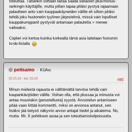
toteuttaa. Tähänkin softaan taitaa saada sellaisen plus/miinus-
rankingin käyttäjille, mutta jollain tapaa pitäisi pystyä rajaamaan
palautteen anto vain kauppaakäyneiden välille eli silloin pitäisi
tehdä joku huutonetin tyylinen järjestelmä, missä vain lopulliset
kauppakumppanit pystyvät antamaan palautetta = menee
vaikeaksi.
Copteri voi kertoa kuinka korkealla tämä asia laitetaan foorumin
to-do-listalla
peitsamo
KUArc
30.03.10 - klo: 20.20
#80
Minun mielestä rajausta ei
välttämättä
tarvitse tehdä vain
kaupankävijöiden välille. Voihan olla, että plussaa ja miinusta voi
antaa muustakin (perustellusta) syystä. Arvostelun antamiseen
pitää vaan liittää kommentti, miksi on arvionsa antanut, sen
lisäksi jää tietysti näkyviin arvion antajat tiedot ja aikaleima. No,
mutta Mr. X pohtikoon asiaa ja sen toteuttamiskelpoisuutta.