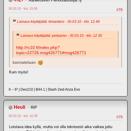
Äänekosken Pienoisautoilijat ry
30.03.10 - klo: 15.06
#78
Lainaus käyttäjältä: kimantero - 30.03.10 - klo: 12.49
Lainaus käyttäjältä: peitsamo - 30.03.10 - klo: 12.30
http://rc10.fi/index.php?
topic=22726.msg426771#msg426771
kannatetaan.
Kuin myös!
X – 6² | Dex210 | B44.1 | Slash 2wd Anza Evo
Heuli
RIP
30.03.10 - klo: 16.38
#79
Loistava idea kyllä, mutta voi olla teknisesti aika vaikea juttu