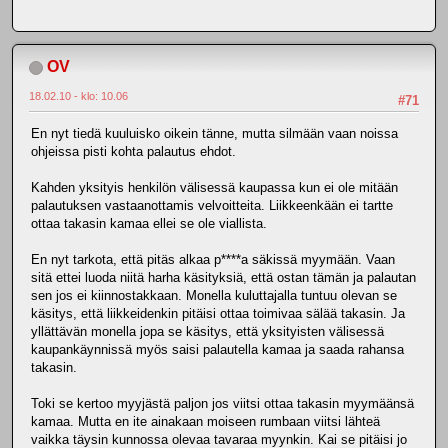
OV
18.02.10 - klo: 10.06
#71
En nyt tiedä kuuluisko oikein tänne, mutta silmään vaan noissa
ohjeissa pisti kohta palautus ehdot.
Kahden yksityis henkilön välisessä kaupassa kun ei ole mitään
palautuksen vastaanottamis velvoitteita. Liikkeenkään ei tartte
ottaa takasin kamaa ellei se ole viallista.
En nyt tarkota, että pitäs alkaa p****a säkissä myymään. Vaan
sitä ettei luoda niitä harha käsityksiä, että ostan tämän ja palautan
sen jos ei kiinnostakkaan. Monella kuluttajalla tuntuu olevan se
käsitys, että liikkeidenkin pitäisi ottaa toimivaa sälää takasin. Ja
yllättävän monella jopa se käsitys, että yksityisten välisessä
kaupankäynnissä myös saisi palautella kamaa ja saada rahansa
takasin.
Toki se kertoo myyjästä paljon jos viitsi ottaa takasin myymäänsä
kamaa. Mutta en ite ainakaan moiseen rumbaan viitsi lähteä
vaikka täysin kunnossa olevaa tavaraa myynkin. Kai se pitäisi jo