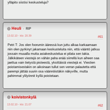
ylläpito siistisi keskusteluja?
Heuli
RIP
13.02.10 - klo: 20.39
#61
Petri T: Jos olen foorumin ääressä kun juttu alkaa karkaamaan
niin olen pyrkinyt jakamaan keskusteluita niin, että vääntö jatkuu
jossain muualla mutta asiakeskustelua ei pilata sen takia.
Jälkikäteen viestejä on vähän paha enää siirrellä kun aiheen saa
jaettua vain tietystä pisteestä, yksittäisiä viestejä ei. Viestien
poistamisestakin on aikoinaan tullut sen verran palautetta että
parempi jättää suurin osa väännöistäkin näkyville, mutta
pahimmat ylilyönnit kyllä poistetaan.
koivistonkylä
13.02.10 - klo: 21.07
#62