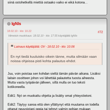
siinä ostohetkellä miettiä ostaako vaiko ei eikä kotona...
IgNIs
18.02.10 - klo: 10.22
#72
Viimeisin muokkaus
: 18.02.10 - klo: 17.55 käyttäjältä IgNIs
Lainaus käyttäjältä: OV - 18.02.10 - klo: 10.06
En nyt tiedä kuuluisko oikein tänne, mutta silmään vaan
noissa ohjeissa pisti kohta palautus ehdot.
Juu, voin poistaa sen kohdan sieltä tämän päivän aikana. Lisäksi
laitain osoitteen johon voi lähettää palautetta tuosta aiheesta.
Mutta vasta työpäivän jälkeen, sillä mulla on tuo teksti
kotikoneella.
Edit1: Nyt on muokattu ohjetta ja lisätty omat yhteystietoni.
Edit2: Täytyy sanoa että olen yllättynyt että muutama on todella
ottanut neuvoistani oppia tai tehnyt valmin pohjan mukaan