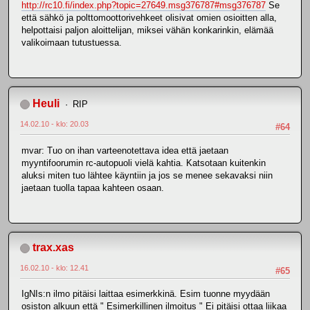
http://rc10.fi/index.php?topic=27649.msg376787#msg376787
Se
että sähkö ja polttomoottorivehkeet olisivat omien osioitten alla,
helpottaisi paljon aloittelijan, miksei vähän konkarinkin, elämää
valikoimaan tutustuessa.
Heuli
RIP
14.02.10 - klo: 20.03
#64
mvar: Tuo on ihan varteenotettava idea että jaetaan
myyntifoorumin rc-autopuoli vielä kahtia. Katsotaan kuitenkin
aluksi miten tuo lähtee käyntiin ja jos se menee sekavaksi niin
jaetaan tuolla tapaa kahteen osaan.
trax.xas
16.02.10 - klo: 12.41
#65
IgNIs:n ilmo pitäisi laittaa esimerkkinä. Esim tuonne myydään
osiston alkuun että " Esimerkillinen ilmoitus " Ei pitäisi ottaa liikaa