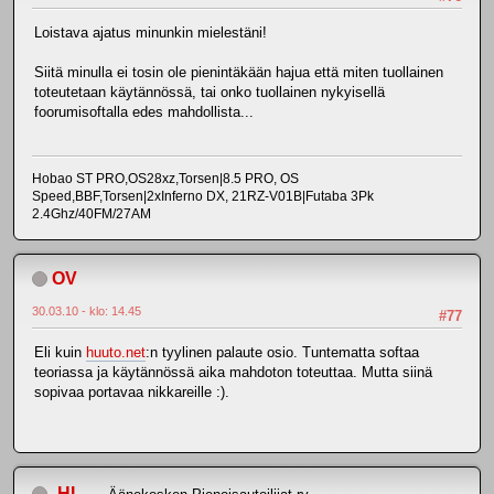
Loistava ajatus minunkin mielestäni!
Siitä minulla ei tosin ole pienintäkään hajua että miten tuollainen
toteutetaan käytännössä, tai onko tuollainen nykyisellä
foorumisoftalla edes mahdollista...
Hobao ST PRO,OS28xz,Torsen|8.5 PRO, OS
Speed,BBF,Torsen|2xInferno DX, 21RZ-V01B|Futaba 3Pk
2.4Ghz/40FM/27AM
OV
30.03.10 - klo: 14.45
#77
Eli kuin
huuto.net
:n tyylinen palaute osio. Tuntematta softaa
teoriassa ja käytännössä aika mahdoton toteuttaa. Mutta siinä
sopivaa portavaa nikkareille :).
-HL-