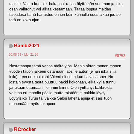
raakile. Vasta kun olet hakannut rahaa älyttömän summan ja joka
osan vaihtqnut voi alkaa kestämään. Taitaa loppua meidän
taloudesa tämä harrastus ennen kuin kunnolla edes alkaa jos se
tätä on koko ajan.
Bambi2021
20.08.21 - klo: 21.56
#8752
Nostetaanpa tämä vanha täältä ylös. Menin sitten monen monen
vuoden tauon jälkeen ostamaan lapsille auton (eihän iskä sillä
leiki). Tein ne kuuluisat Vilenit eli ostin kun halvalla sain. No
jostain syystä tästä puuttuu pakki kokonaan, eikä kyllä tunnu
jarrukaan ottamaan liiemmin kiinni. Olen yrittänyt kalibroida,
vaihtaa eri moodin päälle mutta mistään ei pakkia löydy.
Löytyisikö Turun tai vaikka Salon läheltä apuja et sais tuon
menemään myös takaperin.
RCrocker