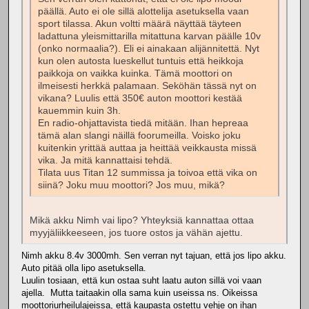
päällä. Auto ei ole sillä alottelija asetuksella vaan
sport tilassa. Akun voltti määrä näyttää täyteen
ladattuna yleismittarilla mitattuna karvan päälle 10v
(onko normaalia?). Eli ei ainakaan alijännitettä. Nyt
kun olen autosta lueskellut tuntuis että heikkoja
paikkoja on vaikka kuinka. Tämä moottori on
ilmeisesti herkkä palamaan. Seköhän tässä nyt on
vikana? Luulis että 350€ auton moottori kestää
kauemmin kuin 3h.
En radio-ohjattavista tiedä mitään. Ihan hepreaa
tämä alan slangi näillä foorumeilla. Voisko joku
kuitenkin yrittää auttaa ja heittää veikkausta missä
vika. Ja mitä kannattaisi tehdä.
Tilata uus Titan 12 summissa ja toivoa että vika on
siinä? Joku muu moottori? Jos muu, mikä?
Mikä akku Nimh vai lipo? Yhteyksiä kannattaa ottaa
myyjäliikkeeseen, jos tuore ostos ja vähän ajettu.
Nimh akku 8.4v 3000mh. Sen verran nyt tajuan, että jos lipo akku.
Auto pitää olla lipo asetuksella.
Luulin tosiaan, että kun ostaa suht laatu auton sillä voi vaan
ajella. Mutta taitaakin olla sama kuin useissa ns. Oikeissa
moottoriurheilulajeissa, että kaupasta ostettu vehje on ihan