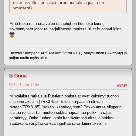
esim hirveästi erillaisia turbo asetuksia joista en
ymmärrä)
Minä tuota rutinaa arvelen etä johot on huonosti kiinni,
sökööntyneet johot tai harjallisessa motissa hiilet huonosti kiinni
:
Traxxas Stampede Xl-5 ,Maxam Storm R10 (TamiyaLunch Box/myyty) ja
paljon muita myös ollut......
Gona
30.01.18 - klo: 19.04
#8745
Minkälaista ratkaisua Rustlerin omistajat ovat keksinyt tuohon
slipperin akselin (TRX3793). Toisessa päässä olevan
rattaan(TRX3195) "sokan" kestävyyteen? Pakko antaa slipperin
luistaa reilusti, tai muuten sokka napsahtaa poikki ja ratas
perääntyy. Onko tuohon jotain kestävämpää akselia/sokkaa
saatavana vai pitäskö vaan juottaa ratas kiinni akseliin.