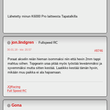
Lähetetty minun K6000 Pro laitteesta Tapatalkilla
jon.lindgren
Fullspeed RC
30.01.18 - klo: 20.57
#8746
Poraat akselin reiän hieman isommaksi niin että hexin 2mm tappi
mahtuu siihen. Topgearin uraa pitää myös työstää leveämmäksi ja
syvemmäksi mutta sitten kestää. Laatikko kestää tämän hyvin,
mikään muu paikka ei ala hajoamaan.
JQRacing
Full Speed RC
Gona