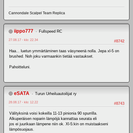
Cannondale Scalpel Team Replica
iippo777
Fullspeed RC
27.08.17 - klo: 22.34
#8742
Haa... luetun ymmärtäminen taas väsyneenä nolla. Jepa xl-5 on
brushed. Noh joku varmaankin tietää vastaukset.
Pahoitteluni.
eSATA
Turun Urheiluautoilijat ry
28.08.17 - klo: 12.22
#8743
Välityksinä voisi kokeilla 11-13 pinionia 90 spurrilla.
Alkuperäisen noparin lämpöjä kannattaa seurata eli
jos ei juurikaan lämpene niin ok. Xl-5:kin on muistaakseni
lämpösuojaus.