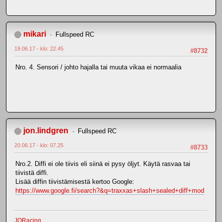
mikari
Fullspeed RC
19.06.17 - klo: 22.45
#8732
Nro. 4. Sensori / johto hajalla tai muuta vikaa ei normaalia
jon.lindgren
Fullspeed RC
20.06.17 - klo: 07.25
#8733
Nro.2. Diffi ei ole tiivis eli siinä ei pysy öljyt. Käytä rasvaa tai
tiivistä diffi.
Lisää diffin tiivistämisestä kertoo Google:
https://www.google.fi/search?&q=traxxas+slash+sealed+diff+mod
JQRacing