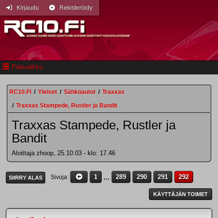
Kirjaudu
Rekisteröidy
Päävalikko
RC10.FI
/
Yleiset
/
Sähköautot
/
Traxxas
/
Traxxas Stampede, Rustler ja Bandit
Traxxas Stampede, Rustler ja
Bandit
Aloittaja zhoop, 25.10.03 - klo: 17.46
1
...
289
290
291
292
Sivuja
SIIRRY ALAS
KÄYTTÄJÄN TOIMET