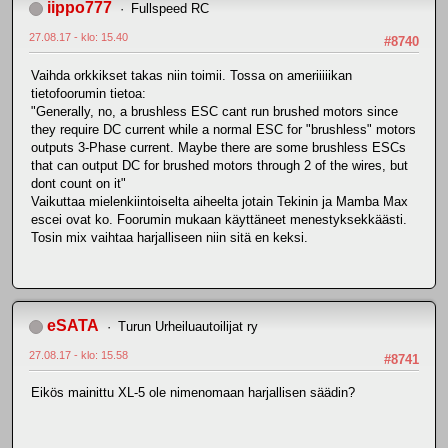
iippo777
Fullspeed RC
27.08.17 - klo: 15.40
#8740
Vaihda orkkikset takas niin toimii. Tossa on ameriiiiikan
tietofoorumin tietoa:
"Generally, no, a brushless ESC cant run brushed motors since
they require DC current while a normal ESC for "brushless" motors
outputs 3-Phase current. Maybe there are some brushless ESCs
that can output DC for brushed motors through 2 of the wires, but
dont count on it"
Vaikuttaa mielenkiintoiselta aiheelta jotain Tekinin ja Mamba Max
escei ovat ko. Foorumin mukaan käyttäneet menestyksekkäästi.
Tosin mix vaihtaa harjalliseen niin sitä en keksi.
eSATA
Turun Urheiluautoilijat ry
27.08.17 - klo: 15.58
#8741
Eikös mainittu XL-5 ole nimenomaan harjallisen säädin?