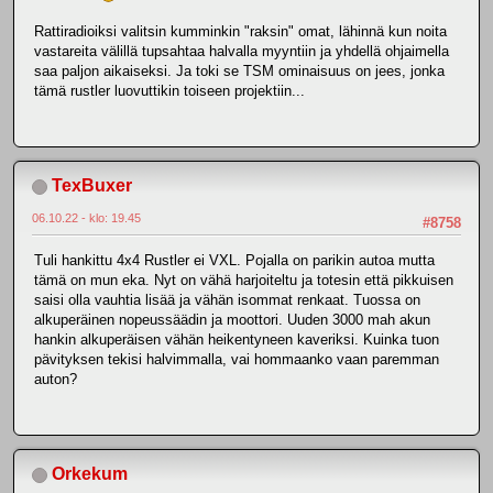
Rattiradioiksi valitsin kumminkin "raksin" omat, lähinnä kun noita
vastareita välillä tupsahtaa halvalla myyntiin ja yhdellä ohjaimella
saa paljon aikaiseksi. Ja toki se TSM ominaisuus on jees, jonka
tämä rustler luovuttikin toiseen projektiin...
TexBuxer
06.10.22 - klo: 19.45
#8758
Tuli hankittu 4x4 Rustler ei VXL. Pojalla on parikin autoa mutta
tämä on mun eka. Nyt on vähä harjoiteltu ja totesin että pikkuisen
saisi olla vauhtia lisää ja vähän isommat renkaat. Tuossa on
alkuperäinen nopeussäädin ja moottori. Uuden 3000 mah akun
hankin alkuperäisen vähän heikentyneen kaveriksi. Kuinka tuon
pävityksen tekisi halvimmalla, vai hommaanko vaan paremman
auton?
Orkekum