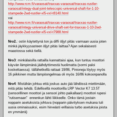
http://www.rcm.fi/varaosat/traxxas-varaosat/traxxas-rustler-
varaosat/integy-dual-joint-telescopic-universal-shaft-for-1-10-
stampede-2wd-rustler-xl5-vxl-t8140.html
vai
http://www.rcm.fi/varaosat/traxxas-varaosat/traxxas-rustler-
varaosat/integy-universal-drive-shaft-set-for-traxxas-1-10-2wd-
stampede-2wd-rustler-xl5-vxl-t7988.html
Nro2.
: ostin käytettynä ton ja diffi öljyt pitäs varmaan uusia joten
minkä jäykkyysasteen öljyt pitäs laittaa? Ajan sekalaisesti
maastossa sekä tiellä.
Nro3
: minkälaisilla rattailla kannattaisi ajaa, kun tuntuu moottori
käyvän lämpimänä jäähdyttimestä huolimatta (sormi paloi
koskettaessa). tällähetkellä rattaat 19/86, Pinioneja löytyy myös
16 piikkinen mutta lämpöongelmaa oli myös 16/86 kokoonpanolla
Nro4
: Mistähän johtuu että joskus auto jää lähdössä miettimään,
mitä pitäs tehdä. Edellisellä moottorilla LRP Vector K7 13.5T
(sensorillinen moottori ja sensori johto paikallaan) moottori rupesi
"rutisemaan" ennenkun lähti liikkeelle. Onko tämä jostain
nopparin asetuksista johtuva (nopparin päivityksen mukana tuli
uusia ominaisuuksi, esim hirveästi erillaisia turbo asetuksia joista
en ymmärrä)