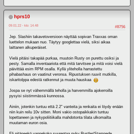
hprs10
09.01.22 - klo: 14.48
#8756
Jep. Slashiin takavetoversioon näyttää sopivan Traxxas oman
luettelon mukaan nuo. Täytyy googlettaa vielä, siksi aikaa
laittanen alkuperäiset.
Vielä pitäisi takapää purkaa, muutoin Rusty on purettu osiksi ja
pesty. Samalla inventaariota että mitä tarvitsee ja mitä voisi vielä
päivittää esim RPM osalla. Kyllä yliteholla harrastettu
pihabashaus on vaatinut veronsa. Ripustuksen ruuvit mutkilla,
iskaritolppa edestä ratkennut ja muuta hauskaa
Jospa se nyt vähemmällä teholla ja harvemmilla ajokerroilla
pysyisi siistimmässä kunnossa.
Ainiin, jotenkin tuntuu että 2.2" vanteita ja renkaita ei löydy enään
niin kuin reilu 10v sitten. Moni vakio ostopaikkakin tuntuu
lopettaneen ja nykypoliitiikalla mahdotonta tilata ulkomailta
muutaman euron osia.
Eli pitäneekö vannekoko suurentaa nyky Rustler/Stampede