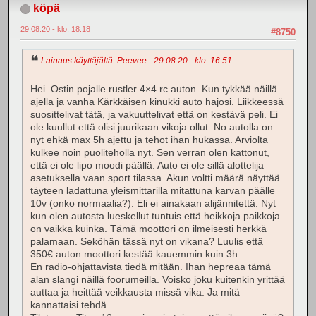
köpä
29.08.20 - klo: 18.18
#8750
Lainaus käyttäjältä: Peevee - 29.08.20 - klo: 16.51
Hei. Ostin pojalle rustler 4×4 rc auton. Kun tykkää näillä
ajella ja vanha Kärkkäisen kinukki auto hajosi. Liikkeessä
suosittelivat tätä, ja vakuuttelivat että on kestävä peli. Ei
ole kuullut että olisi juurikaan vikoja ollut. No autolla on
nyt ehkä max 5h ajettu ja tehot ihan hukassa. Arviolta
kulkee noin puoliteholla nyt. Sen verran olen kattonut,
että ei ole lipo moodi päällä. Auto ei ole sillä alottelija
asetuksella vaan sport tilassa. Akun voltti määrä näyttää
täyteen ladattuna yleismittarilla mitattuna karvan päälle
10v (onko normaalia?). Eli ei ainakaan alijännitettä. Nyt
kun olen autosta lueskellut tuntuis että heikkoja paikkoja
on vaikka kuinka. Tämä moottori on ilmeisesti herkkä
palamaan. Seköhän tässä nyt on vikana? Luulis että
350€ auton moottori kestää kauemmin kuin 3h.
En radio-ohjattavista tiedä mitään. Ihan hepreaa tämä
alan slangi näillä foorumeilla. Voisko joku kuitenkin yrittää
auttaa ja heittää veikkausta missä vika. Ja mitä
kannattaisi tehdä.