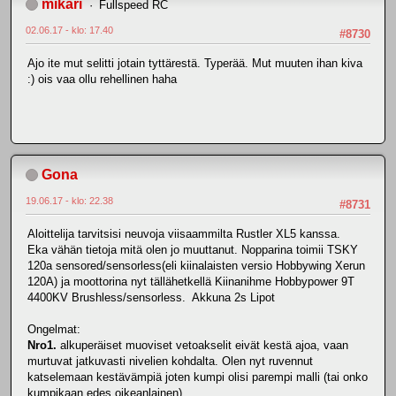
mikari
Fullspeed RC
02.06.17 - klo: 17.40
#8730
Ajo ite mut selitti jotain tyttärestä. Typerää. Mut muuten ihan kiva
:) ois vaa ollu rehellinen haha
Gona
19.06.17 - klo: 22.38
#8731
Aloittelija tarvitsisi neuvoja viisaammilta Rustler XL5 kanssa.
Eka vähän tietoja mitä olen jo muuttanut. Nopparina toimii TSKY
120a sensored/sensorless(eli kiinalaisten versio Hobbywing Xerun
120A) ja moottorina nyt tällähetkellä Kiinanihme Hobbypower 9T
4400KV Brushless/sensorless. Akkuna 2s Lipot
Ongelmat:
Nro1.
alkuperäiset muoviset vetoakselit eivät kestä ajoa, vaan
murtuvat jatkuvasti nivelien kohdalta. Olen nyt ruvennut
katselemaan kestävämpiä joten kumpi olisi parempi malli (tai onko
kumpikaan edes oikeanlainen)