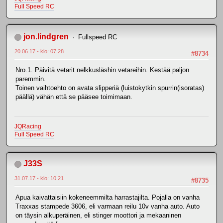
Full Speed RC
jon.lindgren
Fullspeed RC
20.06.17 - klo: 07.28
#8734
Nro.1. Päivitä vetarit nelkkusläshin vetareihin. Kestää paljon
paremmin.
Toinen vaihtoehto on avata slipperiä (luistokytkin spurrin(isoratas)
päällä) vähän että se pääsee toimimaan.
JQRacing
Full Speed RC
J33S
31.07.17 - klo: 10.21
#8735
Apua kaivattaisiin kokeneemmilta harrastajilta. Pojalla on vanha
Traxxas stampede 3606, eli varmaan reilu 10v vanha auto. Auto
on täysin alkuperäinen, eli stinger moottori ja mekaaninen