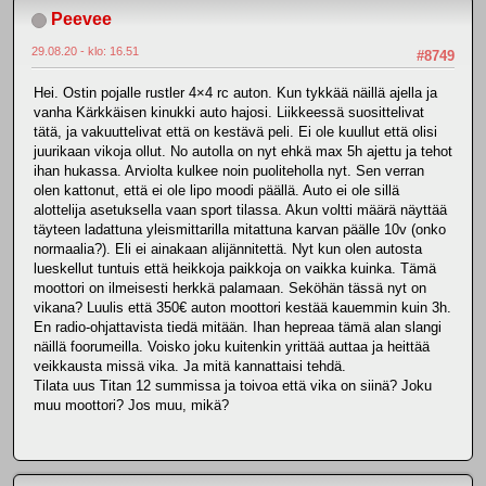
Peevee
29.08.20 - klo: 16.51
#8749
Hei. Ostin pojalle rustler 4×4 rc auton. Kun tykkää näillä ajella ja
vanha Kärkkäisen kinukki auto hajosi. Liikkeessä suosittelivat
tätä, ja vakuuttelivat että on kestävä peli. Ei ole kuullut että olisi
juurikaan vikoja ollut. No autolla on nyt ehkä max 5h ajettu ja tehot
ihan hukassa. Arviolta kulkee noin puoliteholla nyt. Sen verran
olen kattonut, että ei ole lipo moodi päällä. Auto ei ole sillä
alottelija asetuksella vaan sport tilassa. Akun voltti määrä näyttää
täyteen ladattuna yleismittarilla mitattuna karvan päälle 10v (onko
normaalia?). Eli ei ainakaan alijännitettä. Nyt kun olen autosta
lueskellut tuntuis että heikkoja paikkoja on vaikka kuinka. Tämä
moottori on ilmeisesti herkkä palamaan. Seköhän tässä nyt on
vikana? Luulis että 350€ auton moottori kestää kauemmin kuin 3h.
En radio-ohjattavista tiedä mitään. Ihan hepreaa tämä alan slangi
näillä foorumeilla. Voisko joku kuitenkin yrittää auttaa ja heittää
veikkausta missä vika. Ja mitä kannattaisi tehdä.
Tilata uus Titan 12 summissa ja toivoa että vika on siinä? Joku
muu moottori? Jos muu, mikä?