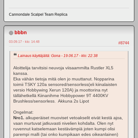
Cannondale Scalpel Team Replica
bbbn
03.09.17 - klo: 14.48
#8744
Lainaus käyttäjältä: Gona - 19.06.17 - klo: 22.38
Aloittelija tarvitsisi neuvoja viisaammilta Rustler XL5
kanssa.
Eka vähän tietoja mitä olen jo muuttanut. Nopparina
toimii TSKY 120a sensored/sensorless(eli kiinalaisten
versio Hobbywing Xerun 120A) ja moottorina nyt
tällähetkellä Kiinanihme Hobbypower 9T 4400KV
Brushless/sensorless. Akkuna 2s Lipot
Ongelmat:
Nro1.
alkuperäiset muoviset vetoakselit eivät kestä ajoa,
vaan murtuvat jatkuvasti nivelien kohdalta. Olen nyt
ruvennut katselemaan kestävämpiä joten kumpi olisi
parempi malli (tai onko kumpikaan edes oikeanlainen)