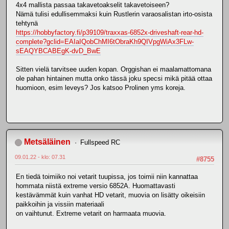
4x4 mallista passaa takavetoakselit takavetoiseen?
Nämä tulisi edullisemmaksi kuin Rustlerin varaosalistan irto-osista
tehtynä
https://hobbyfactory.fi/p39109/traxxas-6852x-driveshaft-rear-hd-
complete?gclid=EAIaIQobChMI6tObraKh9QIVpgWiAx3FLw-
sEAQYBCABEgK-dvD_BwE
Sitten vielä tarvitsee uuden kopan. Orggishan ei maalamattomana
ole pahan hintainen mutta onko tässä joku specsi mikä pitää ottaa
huomioon, esim leveys? Jos katsoo Prolinen yms koreja.
Metsäläinen
Fullspeed RC
09.01.22 - klo: 07.31
#8755
En tiedä toimiiko noi vetarit tuupissa, jos toimii niin kannattaa
hommata niistä extreme versio 6852A. Huomattavasti
kestävämmät kuin vanhat HD vetarit, muovia on lisätty oikeisiin
paikkoihin ja vissiin materiaali
on vaihtunut. Extreme vetarit on harmaata muovia.