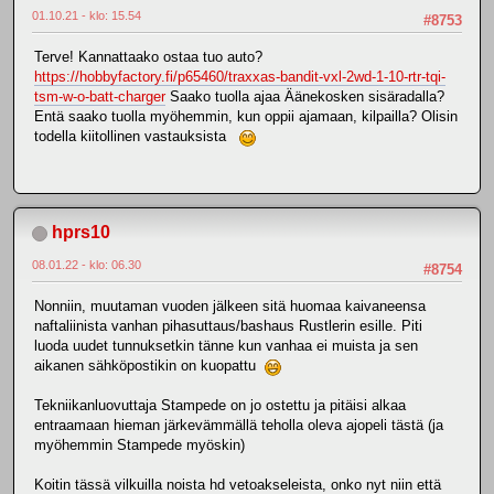
01.10.21 - klo: 15.54
#8753
Terve! Kannattaako ostaa tuo auto?
https://hobbyfactory.fi/p65460/traxxas-bandit-vxl-2wd-1-10-rtr-tqi-
tsm-w-o-batt-charger
Saako tuolla ajaa Äänekosken sisäradalla?
Entä saako tuolla myöhemmin, kun oppii ajamaan, kilpailla? Olisin
todella kiitollinen vastauksista
hprs10
08.01.22 - klo: 06.30
#8754
Nonniin, muutaman vuoden jälkeen sitä huomaa kaivaneensa
naftaliinista vanhan pihasuttaus/bashaus Rustlerin esille. Piti
luoda uudet tunnuksetkin tänne kun vanhaa ei muista ja sen
aikanen sähköpostikin on kuopattu
Tekniikanluovuttaja Stampede on jo ostettu ja pitäisi alkaa
entraamaan hieman järkevämmällä teholla oleva ajopeli tästä (ja
myöhemmin Stampede myöskin)
Koitin tässä vilkuilla noista hd vetoakseleista, onko nyt niin että