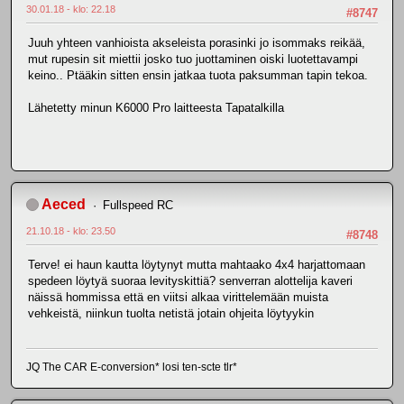
30.01.18 - klo: 22.18
#8747
Juuh yhteen vanhioista akseleista porasinki jo isommaks reikää,
mut rupesin sit miettii josko tuo juottaminen oiski luotettavampi
keino.. Ptääkin sitten ensin jatkaa tuota paksumman tapin tekoa.
Lähetetty minun K6000 Pro laitteesta Tapatalkilla
Aeced
Fullspeed RC
21.10.18 - klo: 23.50
#8748
Terve! ei haun kautta löytynyt mutta mahtaako 4x4 harjattomaan
spedeen löytyä suoraa levityskittiä? senverran alottelija kaveri
näissä hommissa että en viitsi alkaa virittelemään muista
vehkeistä, niinkun tuolta netistä jotain ohjeita löytyykin
JQ The CAR E-conversion* losi ten-scte tlr*