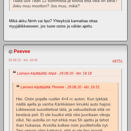
Tilata uus Titan 12 summissa ja toivoa että vika on siinä?
Joku muu moottori? Jos muu, mikä?
Mikä akku Nimh vai lipo? Yhteyksiä kannattaa ottaa
myyjäliikkeeseen, jos tuore ostos ja vähän ajettu.
Peevee
29.08.20 - klo: 18.46
#8751
Lainaus käyttäjältä: köpä - 29.08.20 - klo: 18.18
Lainaus käyttäjältä: Peevee - 29.08.20 - klo: 16.51
Hei. Ostin pojalle rustler 4×4 rc auton. Kun tykkää
näillä ajella ja vanha Kärkkäisen kinukki auto hajosi.
Liikkeessä suosittelivat tätä, ja vakuuttelivat että on
kestävä peli. Ei ole kuullut että olisi juurikaan vikoja
ollut. No autolla on nyt ehkä max 5h ajettu ja tehot
ihan hukassa. Arviolta kulkee noin puoliteholla nyt.
Sen verran olen kattonut, että ei ole lipo moodi