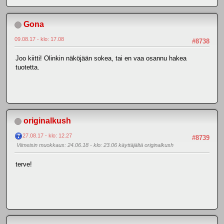
Gona
09.08.17 - klo: 17.08
#8738
Joo kiitti! Olinkin näköjään sokea, tai en vaa osannu hakea
tuotetta.
originalkush
27.08.17 - klo: 12.27
#8739
Viimeisin muokkaus
: 24.06.18 - klo: 23.06 käyttäjältä originalkush
terve!