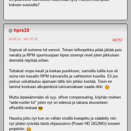
kokoon suosiolla?
hprs10
18.02.22 - klo: 07.10
#8757
Sopivat oli extreme hd versiot. Toinen teflonprikka pitää jättää pois
navalta ja RPM spurrisuojaan hipoo sisempi nivel joten pikkuisen
dremeliä näyttää siihen.
Tottakait mopo keulii ja karkaa pusikkoon, samoilla tulilla kun oli
osina niin kasailin RPM tukivarsilla ja vaihteiston kuorilla. Eli jos
joskus uskaltautuu ajamaan tällä niin pitäisi kestää. Tosin en
tainnut koskaan alkuperäisiä tukivarsiakaan saada rikki
Mutta ärpeeämmään oli syy, offset compensating, köyhän miehen
"wide-rustler kit" joten nyt on edessä ja takana etuvanteen
offsetillä renkaat
Hauska juttu nyt kun on vähän sisällä koeajettu ja säädelty niin
nyt pitäisi ryöstää tästä ohjausservo (Power HD 1812MG) toiseen
projektiin