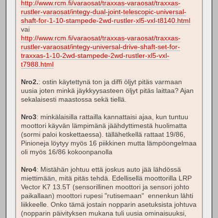
http://www.rcm.fi/varaosat/traxxas-varaosat/traxxas-
rustler-varaosat/integy-dual-joint-telescopic-universal-
shaft-for-1-10-stampede-2wd-rustler-xl5-vxl-t8140.html
vai
http://www.rcm.fi/varaosat/traxxas-varaosat/traxxas-
rustler-varaosat/integy-universal-drive-shaft-set-for-
traxxas-1-10-2wd-stampede-2wd-rustler-xl5-vxl-
t7988.html
Nro2.
: ostin käytettynä ton ja diffi öljyt pitäs varmaan
uusia joten minkä jäykkyysasteen öljyt pitäs laittaa? Ajan
sekalaisesti maastossa sekä tiellä.
Nro3
: minkälaisilla rattailla kannattaisi ajaa, kun tuntuu
moottori käyvän lämpimänä jäähdyttimestä huolimatta
(sormi paloi koskettaessa). tällähetkellä rattaat 19/86,
Pinioneja löytyy myös 16 piikkinen mutta lämpöongelmaa
oli myös 16/86 kokoonpanolla
Nro4
: Mistähän johtuu että joskus auto jää lähdössä
miettimään, mitä pitäs tehdä. Edellisellä moottorilla LRP
Vector K7 13.5T (sensorillinen moottori ja sensori johto
paikallaan) moottori rupesi "rutisemaan" ennenkun lähti
liikkeelle. Onko tämä jostain nopparin asetuksista johtuva
(nopparin päivityksen mukana tuli uusia ominaisuuksi,