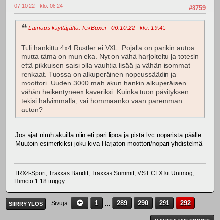
07.10.22 - klo: 08.24
#8759
Lainaus käyttäjältä: TexBuxer - 06.10.22 - klo: 19.45
Tuli hankittu 4x4 Rustler ei VXL. Pojalla on parikin autoa
mutta tämä on mun eka. Nyt on vähä harjoiteltu ja totesin
että pikkuisen saisi olla vauhtia lisää ja vähän isommat
renkaat. Tuossa on alkuperäinen nopeussäädin ja
moottori. Uuden 3000 mah akun hankin alkuperäisen
vähän heikentyneen kaveriksi. Kuinka tuon pävityksen
tekisi halvimmalla, vai hommaanko vaan paremman
auton?
Jos ajat nimh akuilla niin eti pari lipoa ja pistä lvc noparista päälle.
Muutoin esimerkiksi joku kiva Harjaton moottori/nopari yhdistelmä
TRX4-Sport, Traxxas Bandit, Traxxas Summit, MST CFX kit Unimog,
Himoto 1:18 truggy
1
...
289
290
291
292
Sivuja
SIIRRY YLÖS