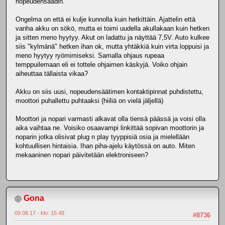
nopeudensäädin.
Ongelma on että ei kulje kunnolla kuin hetkittäin. Ajattelin että
vanha akku on sökö, mutta ei toimi uudella akullakaan kuin hetken
ja sitten meno hyytyy. Akut on ladattu ja näyttää 7,5V. Auto kulkee
siis "kylmänä" hetken ihan ok, mutta yhtäkkiä kuin virta loppuisi ja
meno hyytyy ryömimiseksi. Samalla ohjaus rupeaa
temppuilemaan eli ei tottele ohjaimen käskyjä. Voiko ohjain
aiheuttaa tällaista vikaa?
Akku on siis uusi, nopeudensäätimen kontaktipinnat puhdistettu,
moottori puhallettu puhtaaksi (hiiliä on vielä jäljellä)
Moottori ja nopari varmasti alkavat olla tiensä päässä ja voisi olla
aika vaihtaa ne. Voisiko osaavampi linkittää sopivan moottorin ja
noparin jotka olisivat plug n play tyyppisiä osia ja mielellään
kohtuullisen hintaisia. Ihan piha-ajelu käytössä on auto. Miten
mekaaninen nopari päivitetään elektroniseen?
Gona
09.08.17 - klo: 15.48
#8736