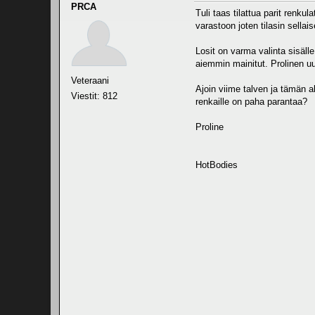
PRCA
Tuli taas tilattua parit renku
varastoon joten tilasin sellais
Losit on varma valinta sisäll
aiemmin mainitut. Prolinen uu
Veteraani
Ajoin viime talven ja tämän a
Viestit: 812
renkaille on paha parantaa?
Proline
HotBodies