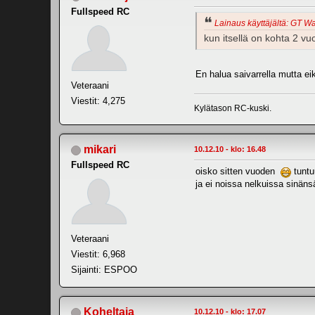
Fullspeed RC
Lainaus käyttäjältä: GT War
kun itsellä on kohta 2 vu
En halua saivarrella mutta e
Veteraani
Viestit: 4,275
Kylätason RC-kuski.
mikari
10.12.10 - klo: 16.48
Fullspeed RC
oisko sitten vuoden
tuntu
ja ei noissa nelkuissa sinän
Veteraani
Viestit: 6,968
Sijainti: ESPOO
Koheltaja
10.12.10 - klo: 17.07