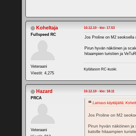
Koheltaja
10.12.10 - klo: 17.53
Fullspeed RC
Jos Proline on M2 seoksella 
Pirun hyvän näköinen ja scale
hitaampien turistien ja VeTu
Veteraani
Kylätason RC-kuski.
Viestit: 4,275
Hazard
10.12.10 - klo: 18.11
PRCA
Lainaus käyttäjältä: Kohelt
Jos Proline on M2 seokse
Pirun hyvän näköinen ja s
Veteraani
katolle hitaampien turis