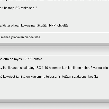
ri belttejä SC renkaissa ?
kia löytyi oikean kokoisina näköjään RPPhobbyltä
 menee yllättävän pienee tilaa...
aa että on myös 1:8 SC autoja.
 kyllä pikkasen sisäistänyt SC 1:10 homman kun itsellä on kohta 2 vuotta ollu
:10 kokoiset ja niitä on kuulemma tulossa. Yritetään saada ensi kesäksi