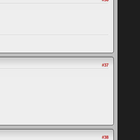
#37
#38