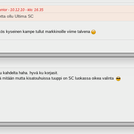
rior - 10.12.10 - klo: 16.35
otta ollu Ultima SC
ikös kyseinen kampe tullut markkinoille viime talvena
u kahdelta haha. hyvä ku korjasit.
sä mitään mutta kisatouhuissa tuuppi on SC luokassa oikea valinta