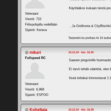
Käyttääkos kukaan teistä jesa
Veteraani
Viestit: 722
Fiilispohjalla vedellään
...Ja GridIronia & CityBlock
Sijainti: Kerava
Tarpeeks ku purkaa nii 16 autoa
mikari
10.12.10 - klo: 16.35
Fullspeed RC
Saanen pingviinille huomautt
Ei tarvii tehdä vääntöä, olen
Itseä tottakai kiinnostavat 1
Veteraani
Viestit: 6,968
Sijainti: ESPOO
Koheltaja
10.12.10 - klo: 16.39