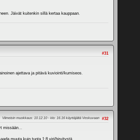
anneen. Jäivät kuitenkin sillä kertaa kauppaan.
#31
ainoinen ajettava ja pitävä kuviointi/kumiseos.
Viimeisin muokkaus
: 10.12.10 - klo: 16.16 käyttäjältä Veskuvaan
#32
yt missään...
saada muuta kuin tuota 1:8 viri/hirvitystä