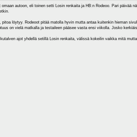
lat omaan autoon, eli toinen setti Losin renkaita ja HB:n Rodeoo. Pari päivää nä
etkin.
e, pitoa löytyy. Rodeoot pitää matolla hyvin mutta antaa kuitenkin hieman siv
tuus on vielä matkalla ja testaileen pääsee vasta ensi viikolla. Josko kerkiäi
lkutalven ajot yhdellä setillä Losin renkaita, välissä kokeilin vaikka mitä mut