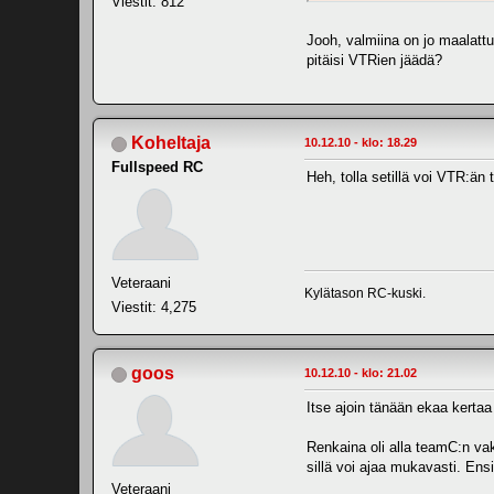
Viestit: 812
Jooh, valmiina on jo maalatt
pitäisi VTRien jäädä?
Koheltaja
10.12.10 - klo: 18.29
Fullspeed RC
Heh, tolla setillä voi VTR:än 
Veteraani
Kylätason RC-kuski.
Viestit: 4,275
goos
10.12.10 - klo: 21.02
Itse ajoin tänään ekaa kertaa 
Renkaina oli alla teamC:n vak
sillä voi ajaa mukavasti. Ensi
Veteraani