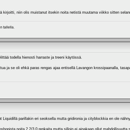
itä kirjoitti, niin olis muistanut itsekin noita netistä muutama viikko sitten sel
 tallella.
ttää todella hienosti harraste ja treeni käytössä.
ettua ja se oli ehkä paras rengas ajaa entisellä Lavangon krossipaanalla, tasap
Liquidillä parillakin eri seoksella mutta gridironia ja cityblockkia en ole nähn
shopista noita 2.2/3.0 renkaita mutta silloin ei ainakaan ollut mahdollisuutta 