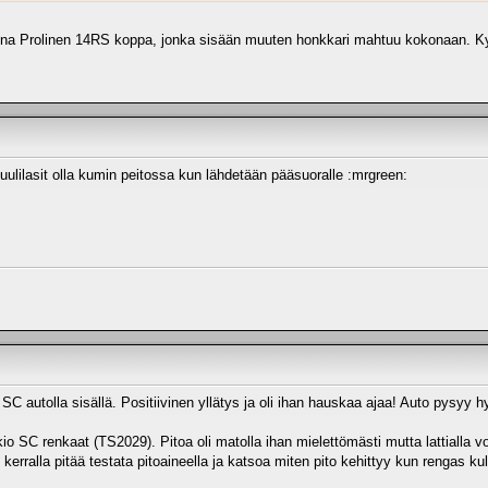
una Prolinen 14RS koppa, jonka sisään muuten honkkari mahtuu kokonaan. Kyyt
tuulilasit olla kumin peitossa kun lähdetään pääsuoralle :mrgreen:
SC autolla sisällä. Positiivinen yllätys ja oli ihan hauskaa ajaa! Auto pysyy hyv
io SC renkaat (TS2029). Pitoa oli matolla ihan mielettömästi mutta lattialla vo
 kerralla pitää testata pitoaineella ja katsoa miten pito kehittyy kun rengas ku