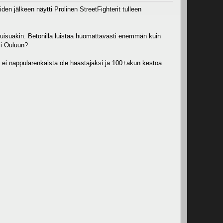
iden jälkeen näytti Prolinen StreetFighterit tulleen
uluisuakin. Betonilla luistaa huomattavasti enemmän kuin
si Ouluun?
ta ei nappularenkaista ole haastajaksi ja 100+akun kestoa