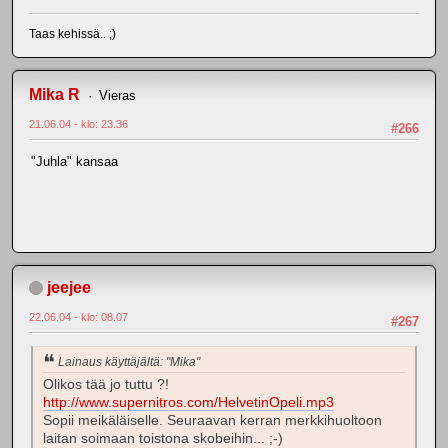
Taas kehissä.. ;)
Mika R
Vieras
21.06.04 - klo: 23.36
#266
"Juhla" kansaa
jeejee
22.06.04 - klo: 08.07
#267
Lainaus käyttäjältä: "Mika"
Olikos tää jo tuttu ?!
http://www.supernitros.com/HelvetinOpeli.mp3
Sopii meikäläiselle. Seuraavan kerran merkkihuoltoon
laitan soimaan toistona skobeihin... ;-)