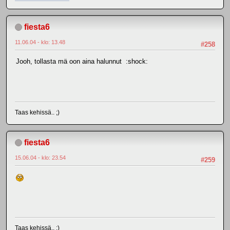
fiesta6
11.06.04 - klo: 13.48
#258
Jooh, tollasta mä oon aina halunnut :shock:
Taas kehissä.. ;)
fiesta6
15.06.04 - klo: 23.54
#259
Taas kehissä.. ;)