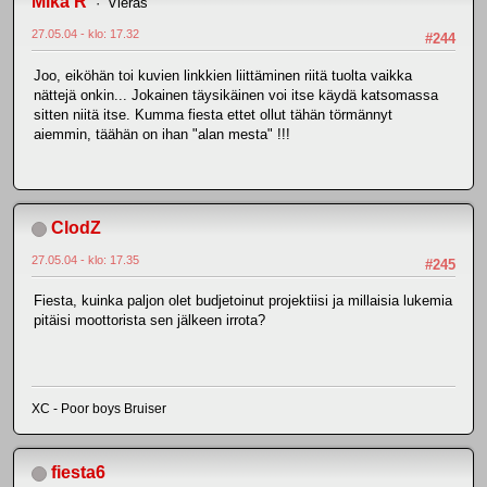
Mika R
Vieras
27.05.04 - klo: 17.32
#244
Joo, eiköhän toi kuvien linkkien liittäminen riitä tuolta vaikka
nättejä onkin... Jokainen täysikäinen voi itse käydä katsomassa
sitten niitä itse. Kumma fiesta ettet ollut tähän törmännyt
aiemmin, täähän on ihan "alan mesta" !!!
ClodZ
27.05.04 - klo: 17.35
#245
Fiesta, kuinka paljon olet budjetoinut projektiisi ja millaisia lukemia
pitäisi moottorista sen jälkeen irrota?
XC - Poor boys Bruiser
fiesta6