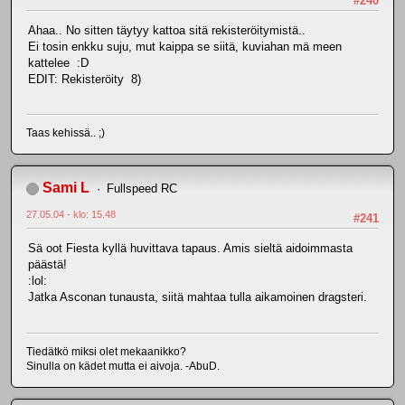
#240
Ahaa.. No sitten täytyy kattoa sitä rekisteröitymistä..
Ei tosin enkku suju, mut kaippa se siitä, kuviahan mä meen
kattelee :D
EDIT: Rekisteröity 8)
Taas kehissä.. ;)
Sami L
Fullspeed RC
27.05.04 - klo: 15.48
#241
Sä oot Fiesta kyllä huvittava tapaus. Amis sieltä aidoimmasta
päästä!
:lol:
Jatka Asconan tunausta, siitä mahtaa tulla aikamoinen dragsteri.
Tiedätkö miksi olet mekaanikko?
Sinulla on kädet mutta ei aivoja. -AbuD.