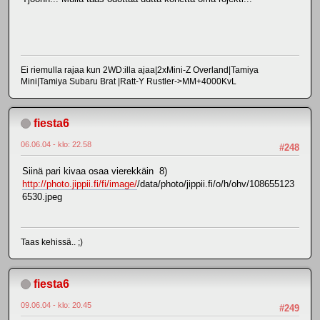
Ei riemulla rajaa kun 2WD:illa ajaa|2xMini-Z Overland|Tamiya
Mini|Tamiya Subaru Brat |Ratt-Y Rustler->MM+4000KvL
fiesta6
06.06.04 - klo: 22.58
#248
Siinä pari kivaa osaa vierekkäin 8)
http://photo.jippii.fi/fi/image/
/data/photo/jippii.fi/o/h/ohv/108655123
6530.jpeg
Taas kehissä.. ;)
fiesta6
09.06.04 - klo: 20.45
#249