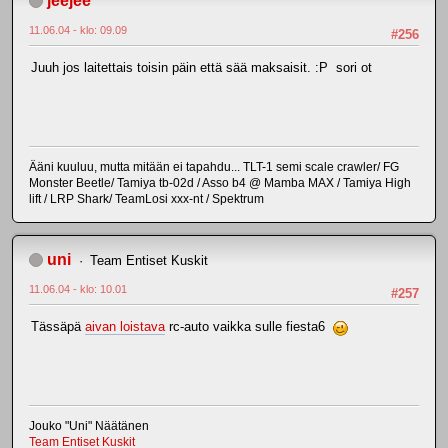
jeejee
11.06.04 - klo: 09.09
#256
Juuh jos laitettais toisin päin että sää maksaisit. :P sori ot
Ääni kuuluu, mutta mitään ei tapahdu... TLT-1 semi scale crawler/ FG
Monster Beetle/ Tamiya tb-02d / Asso b4 @ Mamba MAX / Tamiya High
lift / LRP Shark/ TeamLosi xxx-nt / Spektrum
uni
Team Entiset Kuskit
11.06.04 - klo: 10.01
#257
Tässäpä
aivan loistava
rc-auto vaikka sulle fiesta6
Jouko "Uni" Näätänen
Team Entiset Kuskit