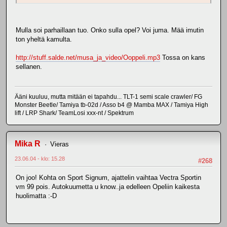
Mulla soi parhaillaan tuo. Onko sulla opel? Voi juma. Mää imutin
ton yheltä kamulta.
http://stuff.salde.net/musa_ja_video/Ooppeli.mp3
Tossa on kans
sellanen.
Ääni kuuluu, mutta mitään ei tapahdu... TLT-1 semi scale crawler/ FG
Monster Beetle/ Tamiya tb-02d / Asso b4 @ Mamba MAX / Tamiya High
lift / LRP Shark/ TeamLosi xxx-nt / Spektrum
Mika R
Vieras
23.06.04 - klo: 15.28
#268
On joo! Kohta on Sport Signum, ajattelin vaihtaa Vectra Sportin
vm 99 pois. Autokuumetta u know..ja edelleen Opeliin kaikesta
huolimatta :-D