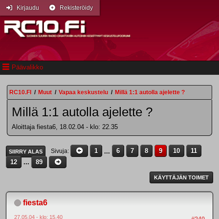
Kirjaudu
Rekisteröidy
Päävalikko
RC10.FI
/
Muut
/
Vapaa keskustelu
/
Millä 1:1 autolla ajelette ?
Millä 1:1 autolla ajelette ?
Aloittaja fiesta6, 18.02.04 - klo: 22.35
1
...
6
7
8
9
10
11
Sivuja
SIIRRY ALAS
12
...
89
KÄYTTÄJÄN TOIMET
fiesta6
27.05.04 - klo: 15.40