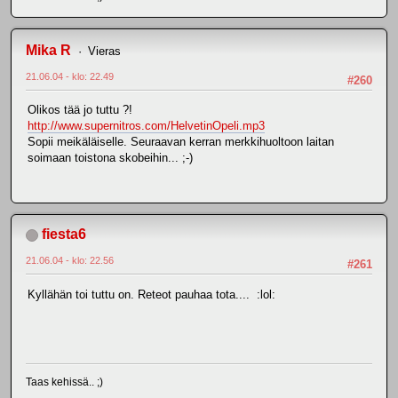
Mika R
Vieras
21.06.04 - klo: 22.49
#260
Olikos tää jo tuttu ?!
http://www.supernitros.com/HelvetinOpeli.mp3
Sopii meikäläiselle. Seuraavan kerran merkkihuoltoon laitan
soimaan toistona skobeihin... ;-)
fiesta6
21.06.04 - klo: 22.56
#261
Kyllähän toi tuttu on. Reteot pauhaa tota.... :lol:
Taas kehissä.. ;)