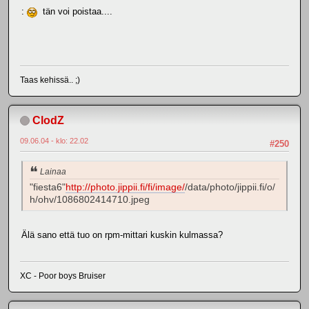
:
tän voi poistaa....
Taas kehissä.. ;)
ClodZ
09.06.04 - klo: 22.02
#250
Lainaa
"fiesta6"
http://photo.jippii.fi/fi/image/
/data/photo/jippii.fi/o/
h/ohv/1086802414710.jpeg
Älä sano että tuo on rpm-mittari kuskin kulmassa?
XC - Poor boys Bruiser