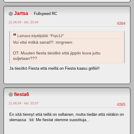
Jartsa
Fullspeed RC
21.06.04 - klo: 23.04
#264
Lainaus käyttäjältä: "Poju12"
Voi vitsi mitkä sanat!!! :mrgreen:
OT: Muuten fiesta tiesitkö että jippiin kuva juttu
suljetaan???
Ja tiesitkö Fiesta että meillä on Fiesta kaasu grilliii!!
fiesta6
21.06.04 - klo: 23.07
#265
En sitä tiennyt että teillä on sellainen, mutta tiedän että niitäkin on
olemassa :lol: Me fiestat olemme suosittuja...