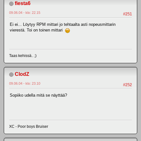
fiesta6
09.06.04 - klo: 22.15
#251
Ei ei... Löytyy RPM mittari jo tehtaalta asti nopeusmittarin
vierestä. Toi on toinen mittari
Taas kehissä.. ;)
ClodZ
09.06.04 - klo: 23.10
#252
Sopiiko udella mitä se näyttää?
XC - Poor boys Bruiser