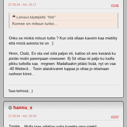
27.05.04 - klo: 19.17
#246
Lainaus käyttäjältä: "Niki"
Komee on mitsun turbo...
Onko se minkä mitsun turbo ? Kun sitä ollaan kaverin kaa mietitty
että mistä autosta toi on :)
Hmm, Clodz, En ota viel siitä paljon irti, kattoo sit ens kesänä ku
pistän motin parempaan vireeseen 8) Sit ottaa nii paljo ku tuolla
pikku turbolla saa :mrgreen: Madaltaakin pitäisi lisää, nyt on vaa
-40 Weitecit... Tosin alatukivarret tuppaa jo ottaa jo ottamaan
ruohoon kiinni...
Taas kehissä.. ;)
hannu_s
27.05.04 - klo: 19.59
#247
Tjööhh... Mulla taas odottaa uutta konetta oma rojekti...