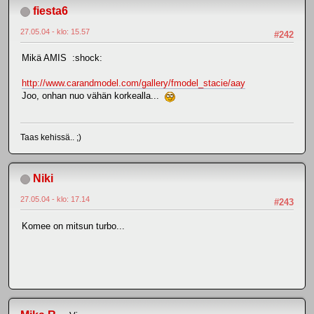
fiesta6
27.05.04 - klo: 15.57
#242
Mikä AMIS :shock:
http://www.carandmodel.com/gallery/fmodel_stacie/aay
Joo, onhan nuo vähän korkealla...
Taas kehissä.. ;)
Niki
27.05.04 - klo: 17.14
#243
Komee on mitsun turbo...