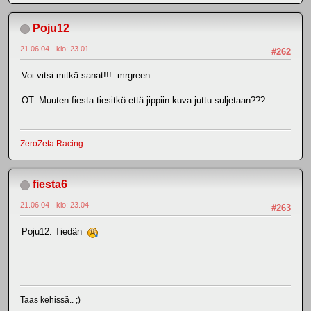
Poju12
21.06.04 - klo: 23.01
#262
Voi vitsi mitkä sanat!!! :mrgreen:
OT: Muuten fiesta tiesitkö että jippiin kuva juttu suljetaan???
ZeroZeta Racing
fiesta6
21.06.04 - klo: 23.04
#263
Poju12: Tiedän
Taas kehissä.. ;)