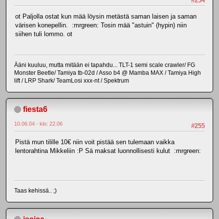
#254
ot Paljolla ostat kun mää löysin metästä saman laisen ja saman
värisen konepellin. :mrgreen: Tosin mää "astuin" (hypin) niin
siihen tuli lommo. ot
Ääni kuuluu, mutta mitään ei tapahdu... TLT-1 semi scale crawler/ FG
Monster Beetle/ Tamiya tb-02d / Asso b4 @ Mamba MAX / Tamiya High
lift / LRP Shark/ TeamLosi xxx-nt / Spektrum
fiesta6
10.06.04 - klo: 22.06
#255
Pistä mun tilille 10€ niin voit pistää sen tulemaan vaikka
lentorahtina Mikkeliin :P Sä maksat luonnollisesti kulut :mrgreen:
Taas kehissä.. ;)