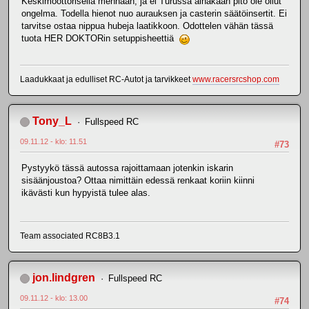
Keskimoottorisella mennään, ja ei Turussa ainakaan pito ole ollut
ongelma. Todella hienot nuo aurauksen ja casterin säätöinsertit. Ei
tarvitse ostaa nippua hubeja laatikkoon. Odottelen vähän tässä
tuota HER DOKTORin setuppisheettiä
Laadukkaat ja edulliset RC-Autot ja tarvikkeet
www.racersrcshop.com
Tony_L
Fullspeed RC
09.11.12 - klo: 11.51
#73
Pystyykö tässä autossa rajoittamaan jotenkin iskarin
sisäänjoustoa? Ottaa nimittäin edessä renkaat koriin kiinni
ikävästi kun hypyistä tulee alas.
Team associated RC8B3.1
jon.lindgren
Fullspeed RC
09.11.12 - klo: 13.00
#74