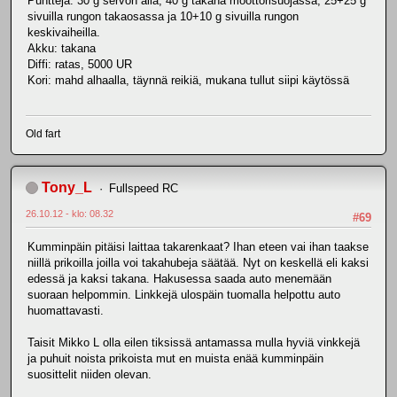
Puntteja: 30 g servon alla, 40 g takana moottorisuojassa, 25+25 g
sivuilla rungon takaosassa ja 10+10 g sivuilla rungon
keskivaiheilla.
Akku: takana
Diffi: ratas, 5000 UR
Kori: mahd alhaalla, täynnä reikiä, mukana tullut siipi käytössä
Old fart
Tony_L
Fullspeed RC
26.10.12 - klo: 08.32
#69
Kumminpäin pitäisi laittaa takarenkaat? Ihan eteen vai ihan taakse
niillä prikoilla joilla voi takahubeja säätää. Nyt on keskellä eli kaksi
edessä ja kaksi takana. Hakusessa saada auto menemään
suoraan helpommin. Linkkejä ulospäin tuomalla helpottu auto
huomattavasti.
Taisit Mikko L olla eilen tiksissä antamassa mulla hyviä vinkkejä
ja puhuit noista prikoista mut en muista enää kumminpäin
suosittelit niiden olevan.