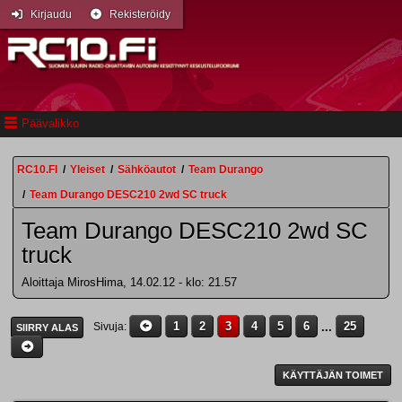
Kirjaudu
Rekisteröidy
Päävalikko
RC10.FI
/
Yleiset
/
Sähköautot
/
Team Durango
/
Team Durango DESC210 2wd SC truck
Team Durango DESC210 2wd SC
truck
Aloittaja MirosHima, 14.02.12 - klo: 21.57
1
2
3
4
5
6
...
25
Sivuja
SIIRRY ALAS
KÄYTTÄJÄN TOIMET