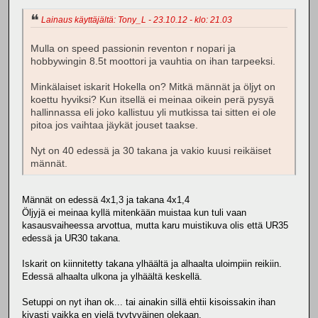
Lainaus käyttäjältä: Tony_L - 23.10.12 - klo: 21.03
Mulla on speed passionin reventon r nopari ja
hobbywingin 8.5t moottori ja vauhtia on ihan tarpeeksi.
Minkälaiset iskarit Hokella on? Mitkä männät ja öljyt on
koettu hyviksi? Kun itsellä ei meinaa oikein perä pysyä
hallinnassa eli joko kallistuu yli mutkissa tai sitten ei ole
pitoa jos vaihtaa jäykät jouset taakse.
Nyt on 40 edessä ja 30 takana ja vakio kuusi reikäiset
männät.
Männät on edessä 4x1,3 ja takana 4x1,4
Öljyjä ei meinaa kyllä mitenkään muistaa kun tuli vaan
kasausvaiheessa arvottua, mutta karu muistikuva olis että UR35
edessä ja UR30 takana.
Iskarit on kiinnitetty takana ylhäältä ja alhaalta uloimpiin reikiin.
Edessä alhaalta ulkona ja ylhäältä keskellä.
Setuppi on nyt ihan ok... tai ainakin sillä ehtii kisoissakin ihan
kivasti vaikka en vielä tyytyväinen olekaan.