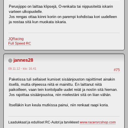
Perusjippo on laittaa klipsejä, O-renkaita tai nippusiteitä iskarin
varteen ulkopuolelle.
Jos rengas ottaa kiinni koriin on parempi kohdistaa kori uudelleen
ja nostaa sitä kun muokata iskaria.
JQRacing
Full Speed RC
jannes28
09.11.12 - klo: 16.41
#75
Paketissa tuli sellaiset kumiset sisäänjouston rajoittimet ainakin
itsellä, mutta ohjeessa niitä ei mainittu. En laittanut niitä
paikoilleen, vaan tein koritolpalle uudet reiät ja nostin sitä hieman.
Jos rajoittaa sisäänjoustoa, niin mielestäni sitä on liian vähän.
Itselläkin kun keula mutkissa painui, niin renkaat raapi koria.
Laadukkaat ja edulliset RC-Autot ja tarvikkeet
www.racersrcshop.com