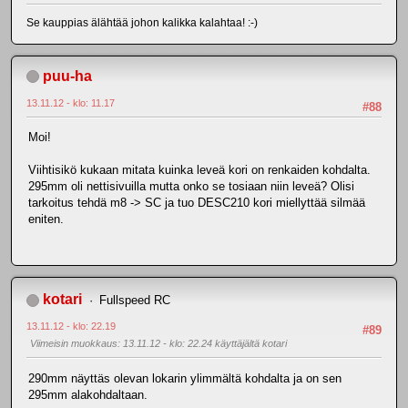
Se kauppias älähtää johon kalikka kalahtaa! :-)
puu-ha
13.11.12 - klo: 11.17
#88
Moi!
Viihtisikö kukaan mitata kuinka leveä kori on renkaiden kohdalta.
295mm oli nettisivuilla mutta onko se tosiaan niin leveä? Olisi
tarkoitus tehdä m8 -> SC ja tuo DESC210 kori miellyttää silmää
eniten.
kotari
Fullspeed RC
13.11.12 - klo: 22.19
#89
Viimeisin muokkaus
: 13.11.12 - klo: 22.24 käyttäjältä kotari
290mm näyttäs olevan lokarin ylimmältä kohdalta ja on sen
295mm alakohdaltaan.