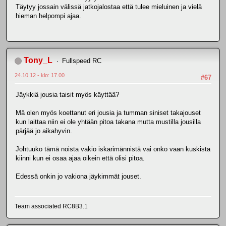
Täytyy jossain välissä jatkojalostaa että tulee mieluinen ja vielä
hieman helpompi ajaa.
Tony_L
Fullspeed RC
24.10.12 - klo: 17.00
#67
Jäykkiä jousia taisit myös käyttää?
Mä olen myös koettanut eri jousia ja tumman siniset takajouset
kun laittaa niin ei ole yhtään pitoa takana mutta mustilla jousilla
pärjää jo aikahyvin.
Johtuuko tämä noista vakio iskarimännistä vai onko vaan kuskista
kiinni kun ei osaa ajaa oikein että olisi pitoa.
Edessä onkin jo vakiona jäykimmät jouset.
Team associated RC8B3.1