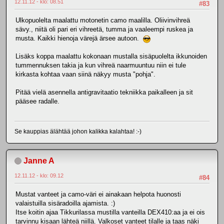
12.11.12 - klo: 08.51
#83
Ulkopuolelta maalattu motonetin camo maalilla. Oliivinvihreä
sävy., niitä oli pari eri vihreetä, tumma ja vaaleempi ruskea ja
musta. Kaikki hienoja värejä ärsee autoon.
Lisäks koppa maalattu kokonaan mustalla sisäpuolelta ikkunoiden
tummennuksen takia ja kun vihreä naarmuuntuu niin ei tule
kirkasta kohtaa vaan siinä näkyy musta "pohja".
Pitää vielä asennella antigravitaatio tekniikka paikalleen ja sit
pääsee radalle.
Se kauppias älähtää johon kalikka kalahtaa! :-)
Janne A
12.11.12 - klo: 09.12
#84
Mustat vanteet ja camo-väri ei ainakaan helpota huonosti
valaistuilla sisäradoilla ajamista. :)
Itse koitin ajaa Tikkurilassa mustilla vanteilla DEX410:aa ja ei ois
tarvinnu kisaan lähteä niillä. Valkoset vanteet tilalle ja taas näki