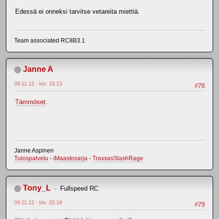
Edessä ei onneksi tarvitse vetareita miettiä.
Team associated RC8B3.1
Janne A
09.11.12 - klo: 18.13
#78
Tämmöset
.
Janne Aspinen
Tulospalvelu
-
iMaastosarja
-
TraxxasSlashRage
Tony_L
Fullspeed RC
09.11.12 - klo: 20.19
#79