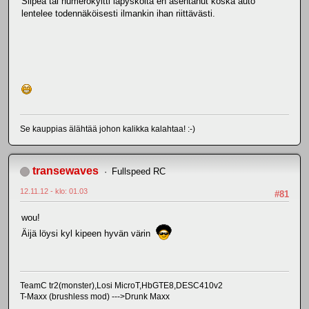
Siipeä tai numerokyltti läpysköitä en asentanut koska auto
lentelee todennäköisesti ilmankin ihan riittävästi.
Se kauppias älähtää johon kalikka kalahtaa! :-)
transewaves
Fullspeed RC
12.11.12 - klo: 01.03
#81
wou!
Äijä löysi kyl kipeen hyvän värin
TeamC tr2(monster),Losi MicroT,HbGTE8,DESC410v2
T-Maxx (brushless mod) --->Drunk Maxx