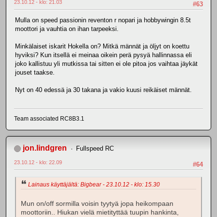
23.10.12 - klo: 21.03
#63
Mulla on speed passionin reventon r nopari ja hobbywingin 8.5t
moottori ja vauhtia on ihan tarpeeksi.
Minkälaiset iskarit Hokella on? Mitkä männät ja öljyt on koettu
hyviksi? Kun itsellä ei meinaa oikein perä pysyä hallinnassa eli
joko kallistuu yli mutkissa tai sitten ei ole pitoa jos vaihtaa jäykät
jouset taakse.
Nyt on 40 edessä ja 30 takana ja vakio kuusi reikäiset männät.
Team associated RC8B3.1
jon.lindgren
Fullspeed RC
23.10.12 - klo: 22.09
#64
Lainaus käyttäjältä: Bigbear - 23.10.12 - klo: 15.30
Mun on/off sormilla voisin tyytyä jopa heikompaan
moottoriin.. Hiukan vielä mietityttää tuupin hankinta,