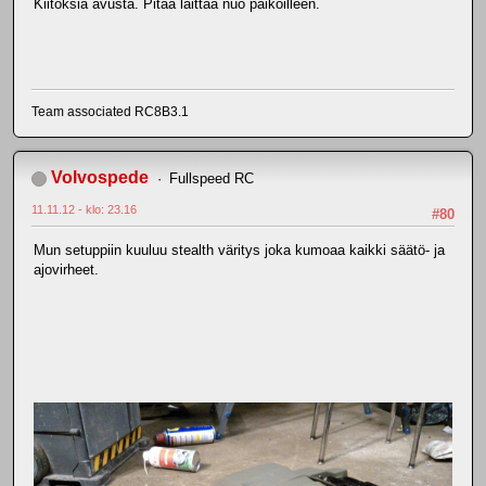
Kiitoksia avusta. Pitää laittaa nuo paikoilleen.
Team associated RC8B3.1
Volvospede
Fullspeed RC
11.11.12 - klo: 23.16
#80
Mun setuppiin kuuluu stealth väritys joka kumoaa kaikki säätö- ja
ajovirheet.