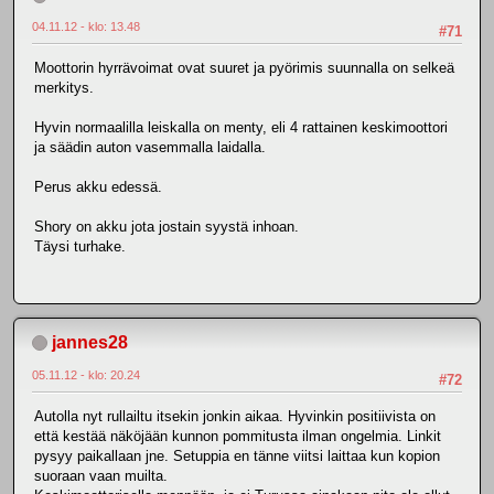
04.11.12 - klo: 13.48
#71
Moottorin hyrrävoimat ovat suuret ja pyörimis suunnalla on selkeä
merkitys.
Hyvin normaalilla leiskalla on menty, eli 4 rattainen keskimoottori
ja säädin auton vasemmalla laidalla.
Perus akku edessä.
Shory on akku jota jostain syystä inhoan.
Täysi turhake.
jannes28
05.11.12 - klo: 20.24
#72
Autolla nyt rullailtu itsekin jonkin aikaa. Hyvinkin positiivista on
että kestää näköjään kunnon pommitusta ilman ongelmia. Linkit
pysyy paikallaan jne. Setuppia en tänne viitsi laittaa kun kopion
suoraan vaan muilta.