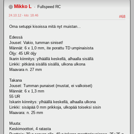
Mikko L
Fullspeed RC
24.10.12 - klo: 18.46
#68
Oma setuppi kisoissa mitä nyt muistan...
Edessä
Jouset: Vakio, tumman siniset!
Männät: 6 x 1,0 mm, ite porattu TD umpinaisista
Öljy: 45 UR öljy
Ikarin kiinnitys: ylhäällä keskellä, alhaalla sisällä
Linkki: pitkänä sisällä sisällä, ulkona ulkona
Maavara n. 27 mm
Takana
Jouset: Tumman punaiset (mustat, ei valkoiset)
Männät: 6 x 1,3 mm
55 UR
Iskarin kiinnitys: ylhäällä keskellä, alhaalla ulkona
Linkki: sisäpää 0 mm prikkoja, ulkopää toiseksi sisin
Maavara: n. 25 mm
Muuta:
Keskimoottori, 4 ratasta