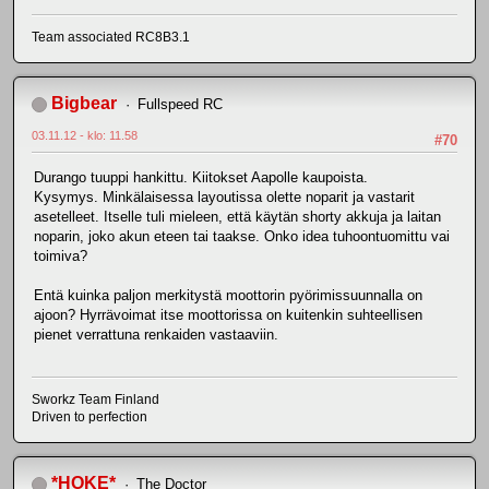
Team associated RC8B3.1
Bigbear
Fullspeed RC
03.11.12 - klo: 11.58
#70
Durango tuuppi hankittu. Kiitokset Aapolle kaupoista.
Kysymys. Minkälaisessa layoutissa olette noparit ja vastarit
asetelleet. Itselle tuli mieleen, että käytän shorty akkuja ja laitan
noparin, joko akun eteen tai taakse. Onko idea tuhoontuomittu vai
toimiva?
Entä kuinka paljon merkitystä moottorin pyörimissuunnalla on
ajoon? Hyrrävoimat itse moottorissa on kuitenkin suhteellisen
pienet verrattuna renkaiden vastaaviin.
Sworkz Team Finland
Driven to perfection
*HOKE*
The Doctor