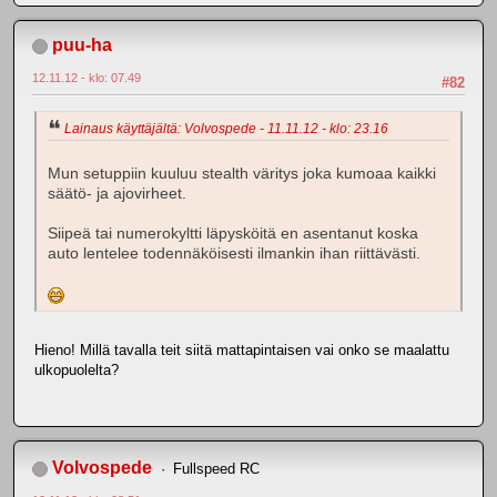
puu-ha
12.11.12 - klo: 07.49
#82
Lainaus käyttäjältä: Volvospede - 11.11.12 - klo: 23.16
Mun setuppiin kuuluu stealth väritys joka kumoaa kaikki
säätö- ja ajovirheet.
Siipeä tai numerokyltti läpysköitä en asentanut koska
auto lentelee todennäköisesti ilmankin ihan riittävästi.
Hieno! Millä tavalla teit siitä mattapintaisen vai onko se maalattu
ulkopuolelta?
Volvospede
Fullspeed RC