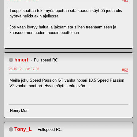
#61
Tuuppi saattaa toki myös opettaa sitä kaasun käyttöä josta olis
hyötyä nelkkuakin ajellessa.
Jos vaan löytyy halua ja jaksamista siihen treenaamiseen ja
kaasusormen uuden moodin opetteluun.
hmort
Fullspeed RC
23.10.12 - klo: 17.26
#62
Meillä joku Speed Passion GT vanha nopari 10,5 Speed Passion
V2 vanha moottori. Hyvin näytti kerkeevän...
-Henry Mort
Tony_L
Fullspeed RC