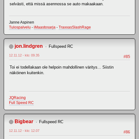
selvästi, että missä asennossa se auto makaakaan.
Janne Aspinen
Tulospalvelu
-
iMaastosarja
-
TraxxasSlashRage
jon.lindgren
Fullspeed RC
12.11.12 - klo: 09.35
#85
Toi ei todellakaan ole helpoin mahdollinen väritys... Siistin
näköinen kuitenkin.
JQRacing
Full Speed RC
Bigbear
Fullspeed RC
12.11.12 - klo: 12.07
#86