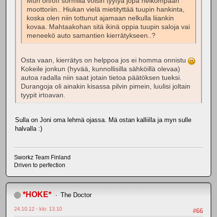
Mun on/off sormilla voisin tyytyä jopa heikompaan
moottoriin.. Hiukan vielä mietityttää tuupin hankinta,
koska olen niin tottunut ajamaan nelkulla liiankin
kovaa. Mahtaakohan sitä ikinä oppia tuupin saloja vai
meneekö auto samantien kierrätykseen..?
Osta vaan, kierrätys on helppoa jos ei homma onnistu
Kokeile jonkun (hyvää, kunnollisilla sähköillä olevaa)
autoa radalla niin saat jotain tietoa päätöksen tueksi.
Durangoja oli ainakin kisassa pilvin pimein, luulisi joltain
tyypit irtoavan.
Sulla on Joni oma lehmä ojassa. Mä ostan kalliilla ja myn sulle
halvalla :)
Sworkz Team Finland
Driven to perfection
*HOKE*
The Doctor
24.10.12 - klo: 13.10
#66