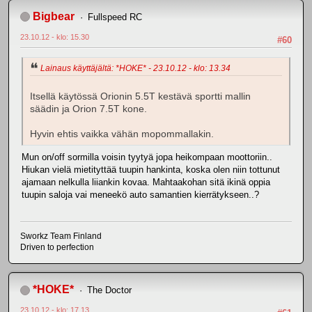
Bigbear
Fullspeed RC
23.10.12 - klo: 15.30
#60
Lainaus käyttäjältä: *HOKE* - 23.10.12 - klo: 13.34
Itsellä käytössä Orionin 5.5T kestävä sportti mallin
säädin ja Orion 7.5T kone.
Hyvin ehtis vaikka vähän mopommallakin.
Mun on/off sormilla voisin tyytyä jopa heikompaan moottoriin..
Hiukan vielä mietityttää tuupin hankinta, koska olen niin tottunut
ajamaan nelkulla liiankin kovaa. Mahtaakohan sitä ikinä oppia
tuupin saloja vai meneekö auto samantien kierrätykseen..?
Sworkz Team Finland
Driven to perfection
*HOKE*
The Doctor
23.10.12 - klo: 17.13