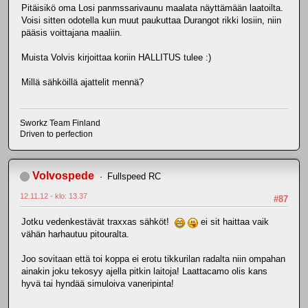
Pitäisikö oma Losi panmssarivaunu maalata näyttämään laatoilta.
Voisi sitten odotella kun muut paukuttaa Durangot rikki losiin, niin
pääsis voittajana maaliin.
Muista Volvis kirjoittaa koriin HALLITUS tulee :)
Millä sähköillä ajattelit mennä?
Sworkz Team Finland
Driven to perfection
Volvospede
Fullspeed RC
12.11.12 - klo: 13.37
#87
Jotku vedenkestävät traxxas sähköt!
ei sit haittaa vaik
vähän harhautuu pitouralta.
Joo sovitaan että toi koppa ei erotu tikkurilan radalta niin ompahan
ainakin joku tekosyy ajella pitkin laitoja! Laattacamo olis kans
hyvä tai hyndää simuloiva vaneripinta!