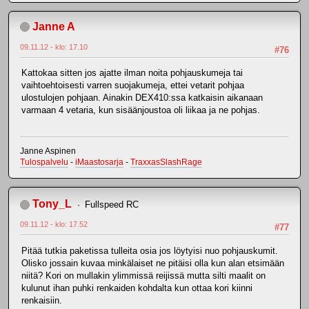
Janne A
09.11.12 - klo: 17.10
#76
Kattokaa sitten jos ajatte ilman noita pohjauskumeja tai
vaihtoehtoisesti varren suojakumeja, ettei vetarit pohjaa
ulostulojen pohjaan. Ainakin DEX410:ssa katkaisin aikanaan
varmaan 4 vetaria, kun sisäänjoustoa oli liikaa ja ne pohjas.
Janne Aspinen
Tulospalvelu
-
iMaastosarja
-
TraxxasSlashRage
Tony_L
Fullspeed RC
09.11.12 - klo: 17.52
#77
Pitää tutkia paketissa tulleita osia jos löytyisi nuo pohjauskumit.
Olisko jossain kuvaa minkälaiset ne pitäisi olla kun alan etsimään
niitä? Kori on mullakin ylimmissä reijissä mutta silti maalit on
kulunut ihan puhki renkaiden kohdalta kun ottaa kori kiinni
renkaisiin.