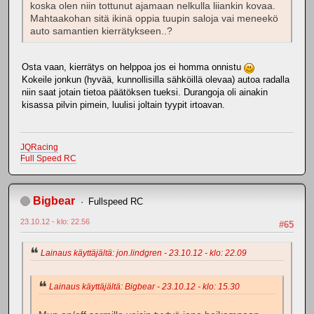
koska olen niin tottunut ajamaan nelkulla liiankin kovaa.
Mahtaakohan sitä ikinä oppia tuupin saloja vai meneekö
auto samantien kierrätykseen..?
Osta vaan, kierrätys on helppoa jos ei homma onnistu
Kokeile jonkun (hyvää, kunnollisilla sähköillä olevaa) autoa radalla
niin saat jotain tietoa päätöksen tueksi. Durangoja oli ainakin
kisassa pilvin pimein, luulisi joltain tyypit irtoavan.
JQRacing
Full Speed RC
Bigbear
Fullspeed RC
23.10.12 - klo: 22.56
#65
Lainaus käyttäjältä: jon.lindgren - 23.10.12 - klo: 22.09
Lainaus käyttäjältä: Bigbear - 23.10.12 - klo: 15.30