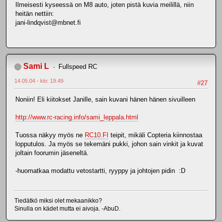
Ilmeisesti kyseessä on M8 auto, joten pistä kuvia meilillä, niin
heitän nettiin:
jani-lindqvist@mbnet.fi
Sami L
Fullspeed RC
14.05.04 - klo: 19.49
#27
Noniin! Eli kiitokset Janille, sain kuvani hänen hänen sivuilleen
http://www.rc-racing.info/sami_leppala.html
Tuossa näkyy myös ne
RC10.FI
teipit, mikäli Copteria kiinnostaa
lopputulos. Ja myös se tekemäni pukki, johon sain vinkit ja kuvat
joltain foorumin jäseneltä.
-huomatkaa modattu vetostartti, ryyppy ja johtojen pidin :D
Tiedätkö miksi olet mekaanikko?
Sinulla on kädet mutta ei aivoja. -AbuD.