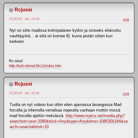
Rcjussi
23.05.04 - klo: 10.04
#28
Nyt on sitte madissa kolmipalanen kytkin ja siniseks eloksoitu
vauhtipyörä... ai että on komee 8) kuvia pistän sitten kun
kerkeen.
Rc-sivut
http://koti.mbnet.fi/rc1/index.htm
Rcjussi
23.05.04 - klo: 10.42
#29
Tuolla on nyt videoo kun oltiin eilen ajamassa lavangossa Mad
forcella ja infernolla.verratkaa nopeutta vanhaan mottiin missä
mad forcella ajettiin metsässä.
http://www.rcpics.net/media.php?
searchstr=user:2090&trick=Any&type=Any&time=1085356184&se
arch=search&limit=10