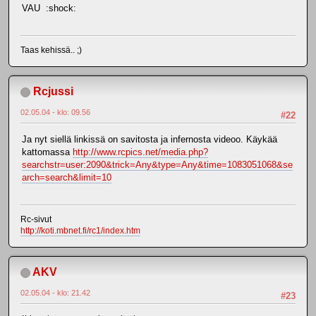
VAU :shock:
Taas kehissä.. ;)
Rcjussi
02.05.04 - klo: 09.56
#22
Ja nyt siellä linkissä on savitosta ja infernosta videoo. Käykää
kattomassa
http://www.rcpics.net/media.php?
searchstr=user:2090&trick=Any&type=Any&time=1083051068&se
arch=search&limit=10
Rc-sivut
http://koti.mbnet.fi/rc1/index.htm
AKV
02.05.04 - klo: 21.42
#23