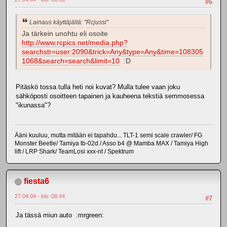
#6
Lainaus käyttäjältä: "Rcjussi"
Ja tärkein unohtu eli osoite
http://www.rcpics.net/media.php?
searchstr=user:2090&trick=Any&type=Any&time=108305
1068&search=search&limit=10
:D
Pitäskö tossa tulla heti noi kuvat? Mulla tulee vaan joku
sähköposti osoitteen tapainen ja kauheena tekstiä semmosessa
"ikunassa"?
Ääni kuuluu, mutta mitään ei tapahdu... TLT-1 semi scale crawler/ FG
Monster Beetle/ Tamiya tb-02d / Asso b4 @ Mamba MAX / Tamiya High
lift / LRP Shark/ TeamLosi xxx-nt / Spektrum
fiesta6
27.04.04 - klo: 08.44
#7
Ja tässä miun auto :mrgreen: