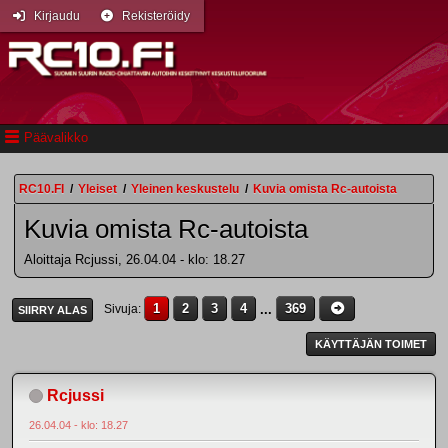
Kirjaudu
Rekisteröidy
Päävalikko
RC10.FI
/
Yleiset
/
Yleinen keskustelu
/
Kuvia omista Rc-autoista
Kuvia omista Rc-autoista
Aloittaja Rcjussi, 26.04.04 - klo: 18.27
1
2
3
4
...
369
Sivuja
SIIRRY ALAS
KÄYTTÄJÄN TOIMET
Rcjussi
26.04.04 - klo: 18.27