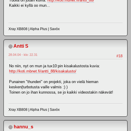
Tuolla on jotain kuvia:
http://koti.mbnet.fi/antti_88/
Kaikki ei kyllä oo mun...
Xray XB808 | Alpha Plus | Savöx
Antti S
28.04.04 - klo: 22.31
#18
No niin, nyt on mun ja tux10:pin kisakalustosta kuvia:
http://koti.mbnet.fi/antti_88/kisakalusto/
Punainen "thunderi" on projekti, joka on vielä hieman
kesken(turbotusta vaille valmis :) )
Toinen on jo ihan kunnossa, se jo kaikki videostakin näkevät!
Xray XB808 | Alpha Plus | Savöx
hannu_s