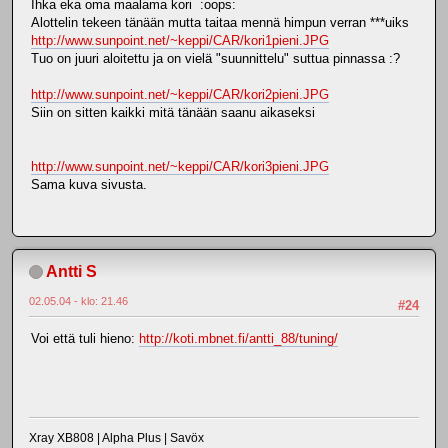
Ihka eka oma maalama kori :oops:
Alottelin tekeen tänään mutta taitaa mennä himpun verran ***uiks
http://www.sunpoint.net/~keppi/CAR/kori1pieni.JPG
Tuo on juuri aloitettu ja on vielä "suunnittelu" suttua pinnassa :?
http://www.sunpoint.net/~keppi/CAR/kori2pieni.JPG
Siin on sitten kaikki mitä tänään saanu aikaseksi
http://www.sunpoint.net/~keppi/CAR/kori3pieni.JPG
Sama kuva sivusta.
Antti S
02.05.04 - klo: 21.46
#24
Voi että tuli hieno:
http://koti.mbnet.fi/antti_88/tuning/
Xray XB808 | Alpha Plus | Savöx