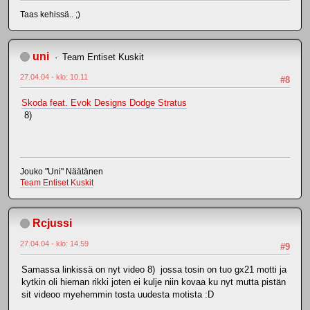
Taas kehissä.. ;)
uni
Team Entiset Kuskit
27.04.04 - klo: 10.11
#8
Skoda feat. Evok Designs Dodge Stratus
8)
Jouko "Uni" Näätänen
Team Entiset Kuskit
Rcjussi
27.04.04 - klo: 14.59
#9
Samassa linkissä on nyt video 8) jossa tosin on tuo gx21 motti ja
kytkin oli hieman rikki joten ei kulje niin kovaa ku nyt mutta pistän
sit videoo myehemmin tosta uudesta motista :D