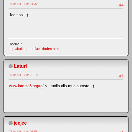
26.04.04 - klo: 21.32
#4
Joo sopii :)
Rc-sivut
http://koti.mbnet.fi/rc1/index.htm
Laturi
26.04.04 - klo: 22.14
#5
www.late.se8.org/rc/
<-- tuolla olis mun autosta :)
jeejee
27.04.04 - klo: 06.56