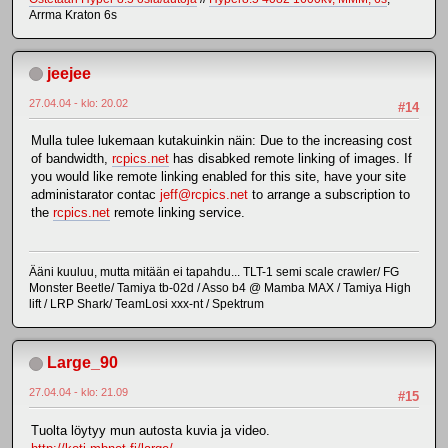
Arrma Kraton 6s
jeejee
27.04.04 - klo: 20.02
#14
Mulla tulee lukemaan kutakuinkin näin: Due to the increasing cost
of bandwidth,
rcpics.net
has disabked remote linking of images. If
you would like remote linking enabled for this site, have your site
administarator contac
jeff@rcpics.net
to arrange a subscription to
the
rcpics.net
remote linking service.
Ääni kuuluu, mutta mitään ei tapahdu... TLT-1 semi scale crawler/ FG
Monster Beetle/ Tamiya tb-02d / Asso b4 @ Mamba MAX / Tamiya High
lift / LRP Shark/ TeamLosi xxx-nt / Spektrum
Large_90
27.04.04 - klo: 21.09
#15
Tuolta löytyy mun autosta kuvia ja video.