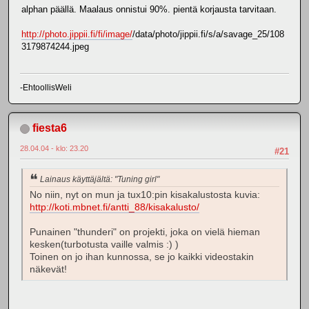
alphan päällä. Maalaus onnistui 90%. pientä korjausta tarvitaan.
http://photo.jippii.fi/fi/image/
/data/photo/jippii.fi/s/a/savage_25/108
3179874244.jpeg
-EhtoollisWeli
fiesta6
28.04.04 - klo: 23.20
#21
Lainaus käyttäjältä: "Tuning girl"
No niin, nyt on mun ja tux10:pin kisakalustosta kuvia:
http://koti.mbnet.fi/antti_88/kisakalusto/
Punainen "thunderi" on projekti, joka on vielä hieman
kesken(turbotusta vaille valmis :) )
Toinen on jo ihan kunnossa, se jo kaikki videostakin
näkevät!