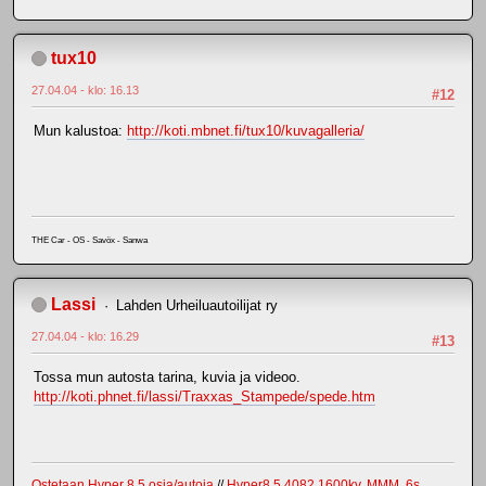
tux10
27.04.04 - klo: 16.13
#12
Mun kalustoa:
http://koti.mbnet.fi/tux10/kuvagalleria/
THE Car - OS - Savöx - Sanwa
Lassi
Lahden Urheiluautoilijat ry
27.04.04 - klo: 16.29
#13
Tossa mun autosta tarina, kuvia ja videoo.
http://koti.phnet.fi/lassi/Traxxas_Stampede/spede.htm
Ostetaan Hyper 8.5 osia/autoja
//
Hyper8.5 4082 1600kv, MMM, 6s
,