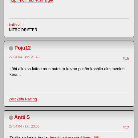
http://koti.mbnet.fi/large/
kotisivut
NITRO DRIFTER
Poju12
27.04.04 - klo: 21.46
#16
Lähi aikoina laitan mun autosta kuvan pösön kopalla alustavalon
kera...
ZeroZeta Racing
Antti S
27.04.04 - klo: 23.05
#17