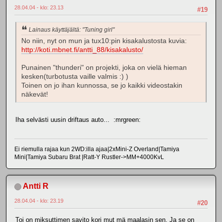
28.04.04 - klo: 23.13
#19
Lainaus käyttäjältä: "Tuning girl"
No niin, nyt on mun ja tux10:pin kisakalustosta kuvia:
http://koti.mbnet.fi/antti_88/kisakalusto/
Punainen "thunderi" on projekti, joka on vielä hieman
kesken(turbotusta vaille valmis :) )
Toinen on jo ihan kunnossa, se jo kaikki videostakin
näkevät!
Iha selvästi uusin driftaus auto... :mrgreen:
Ei riemulla rajaa kun 2WD:illa ajaa|2xMini-Z Overland|Tamiya
Mini|Tamiya Subaru Brat |Ratt-Y Rustler->MM+4000KvL
Antti R
28.04.04 - klo: 23.19
#20
Toi on miksuttimen savito kori mut mä maalasin sen. Ja se on