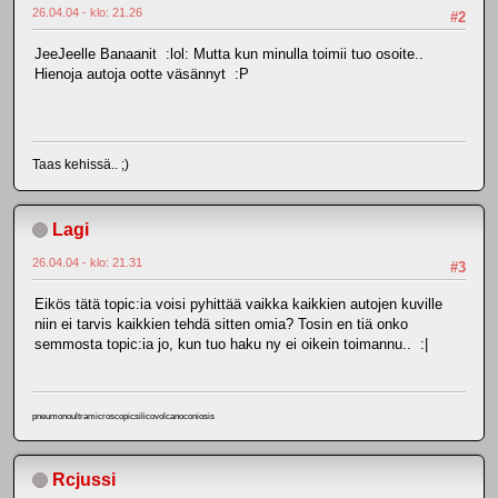
26.04.04 - klo: 21.26
#2
JeeJeelle Banaanit :lol: Mutta kun minulla toimii tuo osoite..
Hienoja autoja ootte väsännyt :P
Taas kehissä.. ;)
Lagi
26.04.04 - klo: 21.31
#3
Eikös tätä topic:ia voisi pyhittää vaikka kaikkien autojen kuville
niin ei tarvis kaikkien tehdä sitten omia? Tosin en tiä onko
semmosta topic:ia jo, kun tuo haku ny ei oikein toimannu.. :|
pneumonoultramicroscopicsilicovolcanoconiosis
Rcjussi