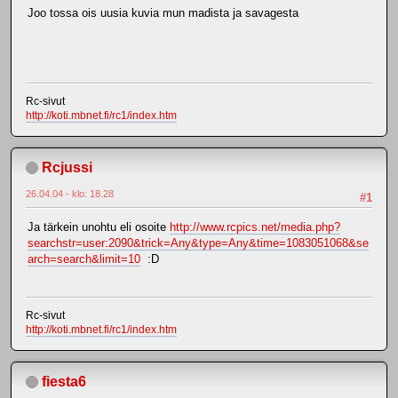
Joo tossa ois uusia kuvia mun madista ja savagesta
Rc-sivut
http://koti.mbnet.fi/rc1/index.htm
Rcjussi
26.04.04 - klo: 18.28
#1
Ja tärkein unohtu eli osoite
http://www.rcpics.net/media.php?
searchstr=user:2090&trick=Any&type=Any&time=1083051068&se
arch=search&limit=10
:D
Rc-sivut
http://koti.mbnet.fi/rc1/index.htm
fiesta6