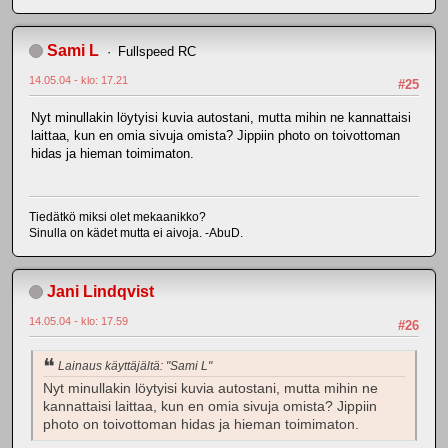
Sami L
Fullspeed RC
14.05.04 - klo: 17.21
#25
Nyt minullakin löytyisi kuvia autostani, mutta mihin ne kannattaisi
laittaa, kun en omia sivuja omista? Jippiin photo on toivottoman
hidas ja hieman toimimaton.
Tiedätkö miksi olet mekaanikko?
Sinulla on kädet mutta ei aivoja. -AbuD.
Jani Lindqvist
14.05.04 - klo: 17.59
#26
Lainaus käyttäjältä: "Sami L"
Nyt minullakin löytyisi kuvia autostani, mutta mihin ne
kannattaisi laittaa, kun en omia sivuja omista? Jippiin
photo on toivottoman hidas ja hieman toimimaton.