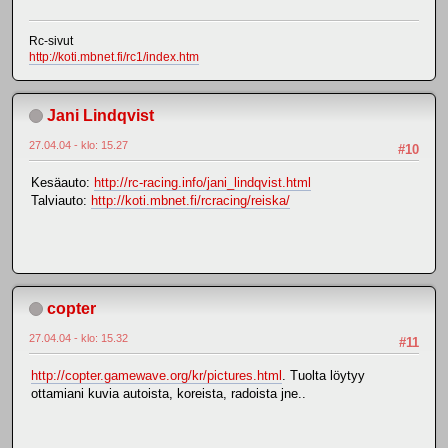
Rc-sivut
http://koti.mbnet.fi/rc1/index.htm
Jani Lindqvist
27.04.04 - klo: 15.27
#10
Kesäauto:
http://rc-racing.info/jani_lindqvist.html
Talviauto:
http://koti.mbnet.fi/rcracing/reiska/
copter
27.04.04 - klo: 15.32
#11
http://copter.gamewave.org/kr/pictures.html
. Tuolta löytyy
ottamiani kuvia autoista, koreista, radoista jne..