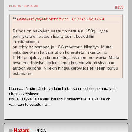
19.03.15 - klo: 09.38
#199
Lainaus käyttäjältä: Metsäläinen - 19.03.15 - klo: 08.24
Painoa on näköjään saatu tiputettua n. 150g. Hyviä
päivityksiä on autoon lisätty esim. keskidiffin
irroittamisesta
on tehty helpompaa ja LCG moottorin kiinnitys. Mutta
mitä itse olisin kaivannut on koneistetut iskaritornit,
EB48 pohjalevy ja koneistettuja iskarien muoviosia. Mutta
hyvä että lisäsivät kaikki pienet keventävät päivitys osat
autoon vakiona. Niilekin hintaa kertyy jos erikseen joutuu
ostamaan.
Huomaa tämän päivitetyn kitin hinta: se on edelleen sama kuin
ekassa versiossa.
Noilla lisäyksillä se olisi karannut pidemmälle ja siksi se on
varmaan toteutettu näin.
Hazard
PRCA