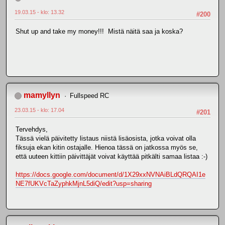
19.03.15 - klo: 13.32
#200
Shut up and take my money!!! Mistä näitä saa ja koska?
mamyllyn
Fullspeed RC
23.03.15 - klo: 17.04
#201
Tervehdys,
Tässä vielä päivitetty listaus niistä lisäosista, jotka voivat olla
fiksuja ekan kitin ostajalle. Hienoa tässä on jatkossa myös se,
että uuteen kittiin päivittäjät voivat käyttää pitkälti samaa listaa :-)
https://docs.google.com/document/d/1X29xxNVNAiBLdQRQAI1e
NE7fUKVcTaZyphkMjnL5diQ/edit?usp=sharing