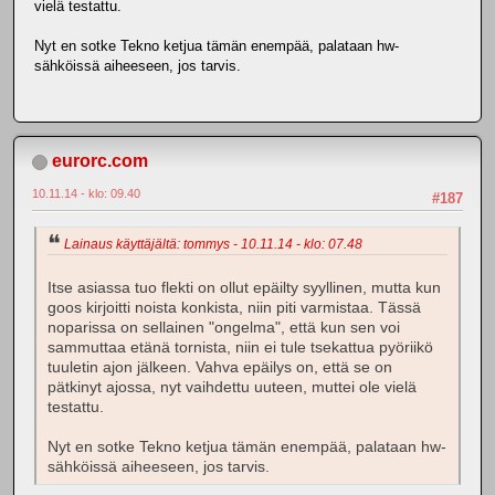
vielä testattu.
Nyt en sotke Tekno ketjua tämän enempää, palataan hw-
sähköissä aiheeseen, jos tarvis.
eurorc.com
10.11.14 - klo: 09.40
#187
Lainaus käyttäjältä: tommys - 10.11.14 - klo: 07.48
Itse asiassa tuo flekti on ollut epäilty syyllinen, mutta kun
goos kirjoitti noista konkista, niin piti varmistaa. Tässä
noparissa on sellainen "ongelma", että kun sen voi
sammuttaa etänä tornista, niin ei tule tsekattua pyöriikö
tuuletin ajon jälkeen. Vahva epäilys on, että se on
pätkinyt ajossa, nyt vaihdettu uuteen, muttei ole vielä
testattu.
Nyt en sotke Tekno ketjua tämän enempää, palataan hw-
sähköissä aiheeseen, jos tarvis.