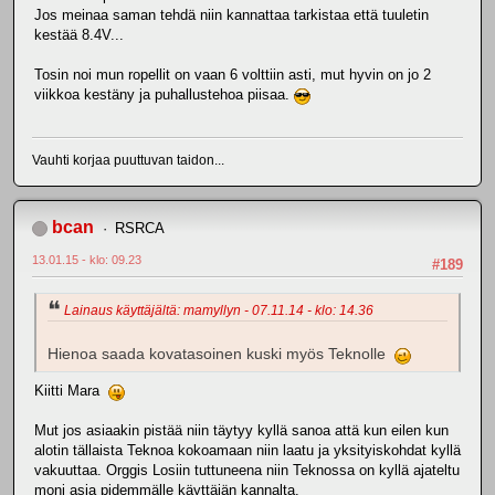
Jos meinaa saman tehdä niin kannattaa tarkistaa että tuuletin
kestää 8.4V...
Tosin noi mun ropellit on vaan 6 volttiin asti, mut hyvin on jo 2
viikkoa kestäny ja puhallustehoa piisaa.
Vauhti korjaa puuttuvan taidon...
bcan
RSRCA
13.01.15 - klo: 09.23
#189
Lainaus käyttäjältä: mamyllyn - 07.11.14 - klo: 14.36
Hienoa saada kovatasoinen kuski myös Teknolle
Kiitti Mara
Mut jos asiaakin pistää niin täytyy kyllä sanoa attä kun eilen kun
alotin tällaista Teknoa kokoamaan niin laatu ja yksityiskohdat kyllä
vakuuttaa. Orggis Losiin tuttuneena niin Teknossa on kyllä ajateltu
moni asia pidemmälle käyttäjän kannalta.