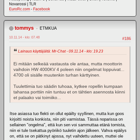
Novarossi | TLR
EuroRc.com
-
Facebook
tommys
ETMKUA
10.11.14 - klo: 07.48
#186
Lainaus käyttäjältä: Mr-Chat - 09.11.14 - klo: 19.23
Ei mitään selkeää vastausta ole antaa, mutta moottorin
vaihdoin HW 4000KV 4 poleen niin ongelmat loppuivat...
4700 oli sisälle muutenkin turhan kärttyinen.
Tuulettimia tuo säädin tuhoaa, kytkee ropellin kumpaan
tahansa porttiin niin tuntuu et on tähtien asennosta kiinni
et palaako vai toimiiko...
Itse asiassa tuo flekti on ollut epäilty syyllinen, mutta kun goos
kirjoitti noista konkista, niin piti varmistaa. Tässä noparissa on
sellainen "ongelma", että kun sen voi sammuttaa etänä tornista,
niin ei tule tsekattua pyöriikö tuuletin ajon jälkeen. Vahva epäilys
on, että se on pätkinyt ajossa, nyt vaihdettu uuteen, muttei ole