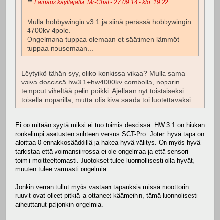
Lainaus käyttäjältä: Mr-Chat - 27.09.14 - klo: 19.22
Mulla hobbywingin v3.1 ja siinä perässä hobbywingin
4700kv 4pole.
Ongelmana tuppaa olemaan et säätimen lämmöt
tuppaa nousemaan...
Löytyikö tähän syy, oliko konkissa vikaa? Mulla sama
vaiva descissä hw3.1+hw4000kv combolla, noparin
tempcut viheltää pelin poikki. Ajellaan nyt toistaiseksi
toisella noparilla, mutta olis kiva saada toi luotettavaksi.
Ei oo mitään syytä miksi ei tuo toimis descissä. HW 3.1 on hiukan
ronkelimpi asetusten suhteen versus SCT-Pro. Joten hyvä tapa on
aloittaa 0-ennakkosäädöillä ja hakea hyvä välitys. On myös hyvä
tarkistaa että voimansiirrossa ei ole ongelmaa ja että sensori
toimii moitteettomasti. Juotokset tulee luonnollisesti olla hyvät,
muuten tulee varmasti ongelmia.
Jonkin verran tullut myös vastaan tapauksia missä moottorin
ruuvit ovat olleet pitkiä ja ottaneet käämeihin, tämä luonnolisesti
aiheuttanut paljonkin ongelmia.