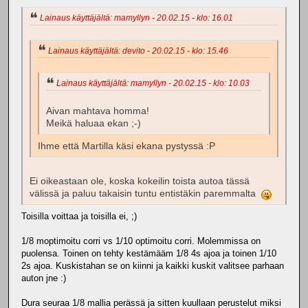
Lainaus käyttäjältä: mamyllyn - 20.02.15 - klo: 16.01
Lainaus käyttäjältä: devito - 20.02.15 - klo: 15.46
Lainaus käyttäjältä: mamyllyn - 20.02.15 - klo: 10.03
Aivan mahtava homma!
Meikä haluaa ekan ;-)
Ihme että Martilla käsi ekana pystyssä :P
Ei oikeastaan ole, koska kokeilin toista autoa tässä
välissä ja paluu takaisin tuntu entistäkin paremmalta
Toisilla voittaa ja toisilla ei, ;)
1/8 moptimoitu corri vs 1/10 optimoitu corri. Molemmissa on
puolensa. Toinen on tehty kestämääm 1/8 4s ajoa ja toinen 1/10
2s ajoa. Kuskistahan se on kiinni ja kaikki kuskit valitsee parhaan
auton jne :)
Dura seuraa 1/8 mallia perässä ja sitten kuullaan perustelut miksi