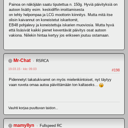
Painoa on näköjään saatu tiputettua n. 150g. Hyviä päivityksiä on
autoon lisätty esim. keskidiffin irroittamisesta
on tehty helpompaa ja LCG moottorin kiinnitys. Mutta mitä itse
olisin kaivannut on koneistetut iskaritornit,
EB48 pohjalevy ja koneistettuja iskarien muoviosia. Mutta hyvä
että lisäsivät kaikki pienet keventävät päivitys osat autoon
vakiona. Niilekin hintaa kertyy jos erikseen joutuu ostamaan.
Mr-Chat
RSRCA
19.03.15 - klo: 09.03
#198
Pidennetyt takatukivarret on myös mielenkiintoiset, nyt täytyy
vaan ruveta omaa autoa päivittämään ton kaltaseks...
Vauhti korjaa puuttuvan taidon...
mamyllyn
Fullspeed RC