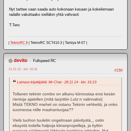
Nyt tarttee vaan saada auto kokonaan kasaan ja kokeilemaan
radalle vakuttaako sielläkin yhtä vahvasti
T:Tero
|
TeknoRC.fi
| TeknoRC SCT410.3 | Tamiya M-07 |
devito
Fullspeed RC
21.01.15 - klo: 16.42
#190
Lainaus käyttäjältä: Mr-Chat - 28.11.14 - klo: 16.23
Tollanen tekinin combo on alkanu kiinnostaa ensi kesän
rientoja ajatellen.(mitä tarjottiin Lutz:n valinnaksi)
Mistä TEKNO miehet on ostanu Tekinin vehkeitä, ja onko
suomessa niille maahantuojaa??
Vielä tuohon tuuletin ongelmaan päivitystä,,, ostin
ebaystä todella halpoja kiinanpropelleja, ja kytkin
suoraan säätimestä lähteviin konkkien johtoihin. Nyt