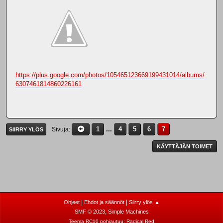
https://plus.google.com/photos/105465123669199431014/albums/
6307461814860226161
1
...
4
5
6
7
Sivuja
SIIRRY YLÖS
KÄYTTÄJÄN TOIMET
|
|
Ohjeet
Ehdot ja säännöt
Siirry ylös ▲
,
SMF © 2023
Simple Machines
Teema RC10 pohjautuu:
Radical Red