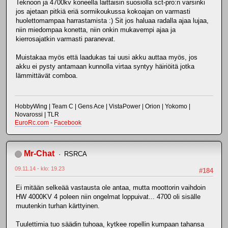
Teknoon ja 4700kv koneella laittaisin suosiolla sct-pro:n varsinki
jos ajetaan pitkiä eriä sormikoukussa kokoajan on varmasti
huolettomampaa harrastamista :) Sit jos haluaa radalla ajaa lujaa,
niin miedompaa konetta, niin onkin mukavempi ajaa ja
kierrosajatkin varmasti paranevat.
Muistakaa myös että laadukas tai uusi akku auttaa myös, jos
akku ei pysty antamaan kunnolla virtaa syntyy häiriöitä jotka
lämmittävät comboa.
HobbyWing | Team C | Gens Ace | VistaPower | Orion | Yokomo |
Novarossi | TLR
EuroRc.com
-
Facebook
Mr-Chat
RSRCA
09.11.14 - klo: 19.23
#184
Ei mitään selkeää vastausta ole antaa, mutta moottorin vaihdoin
HW 4000KV 4 poleen niin ongelmat loppuivat... 4700 oli sisälle
muutenkin turhan kärttyinen.
Tuulettimia tuo säädin tuhoaa, kytkee ropellin kumpaan tahansa