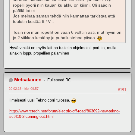
ropelli pyörii niin kauan ku akku on kiinni. Oli säädin
päällä tai ei.
Jos meinaa saman tehdä niin kannattaa tarkistaa että
tuuletin kestää 8.4V...
Tosin noi mun ropellit on vaan 6 volttiin asti, mut hyvin on
jo 2 viikkoa kestäny ja puhallustehoa piisaa.
Hyvä vinkki on myös laittaa tuuletin ohjelmointi porttiin, mulla
ainakin loppu propellien palaminen
Metsäläinen
Fullspeed RC
20.02.15 - klo: 09.57
#191
Ilmeisesti uusi Tekno corri tulossa.
http://www.rctech.net/forum/electric-off-road/863692-new-tekno-
sct410-2-coming-out.html