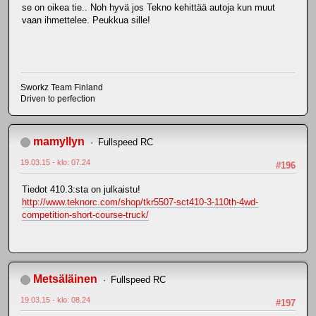
se on oikea tie.. Noh hyvä jos Tekno kehittää autoja kun muut
vaan ihmettelee. Peukkua sille!
Sworkz Team Finland
Driven to perfection
mamyllyn
Fullspeed RC
19.03.15 - klo: 07.24
#196
Tiedot 410.3:sta on julkaistu!
http://www.teknorc.com/shop/tkr5507-sct410-3-110th-4wd-
competition-short-course-truck/
Metsäläinen
Fullspeed RC
19.03.15 - klo: 08.24
#197