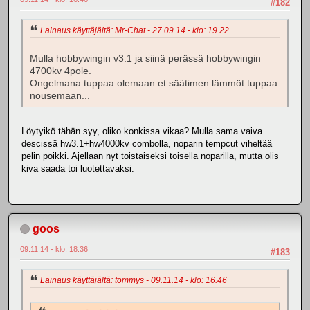
#182
Lainaus käyttäjältä: Mr-Chat - 27.09.14 - klo: 19.22
Mulla hobbywingin v3.1 ja siinä perässä hobbywingin
4700kv 4pole.
Ongelmana tuppaa olemaan et säätimen lämmöt tuppaa
nousemaan...
Löytyikö tähän syy, oliko konkissa vikaa? Mulla sama vaiva
descissä hw3.1+hw4000kv combolla, noparin tempcut viheltää
pelin poikki. Ajellaan nyt toistaiseksi toisella noparilla, mutta olis
kiva saada toi luotettavaksi.
goos
09.11.14 - klo: 18.36
#183
Lainaus käyttäjältä: tommys - 09.11.14 - klo: 16.46