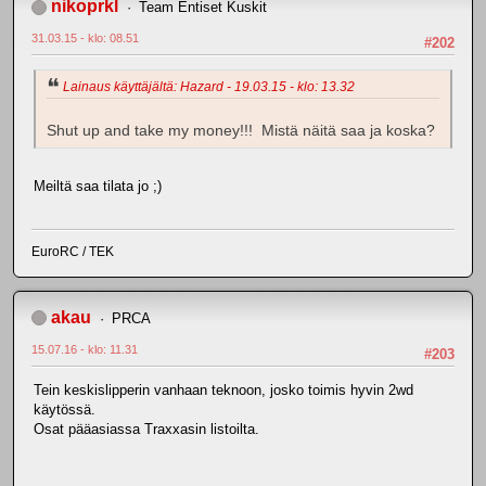
nikoprkl
Team Entiset Kuskit
31.03.15 - klo: 08.51
#202
Lainaus käyttäjältä: Hazard - 19.03.15 - klo: 13.32
Shut up and take my money!!! Mistä näitä saa ja koska?
Meiltä saa tilata jo ;)
EuroRC / TEK
akau
PRCA
15.07.16 - klo: 11.31
#203
Tein keskislipperin vanhaan teknoon, josko toimis hyvin 2wd
käytössä.
Osat pääasiassa Traxxasin listoilta.