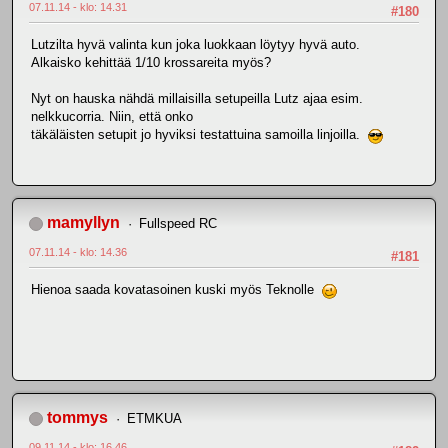
07.11.14 - klo: 14.31
#180
Lutzilta hyvä valinta kun joka luokkaan löytyy hyvä auto.
Alkaisko kehittää 1/10 krossareita myös?
Nyt on hauska nähdä millaisilla setupeilla Lutz ajaa esim.
nelkkucorria. Niin, että onko
täkäläisten setupit jo hyviksi testattuina samoilla linjoilla.
mamyllyn
Fullspeed RC
07.11.14 - klo: 14.36
#181
Hienoa saada kovatasoinen kuski myös Teknolle
tommys
ETMKUA
09.11.14 - klo: 16.46