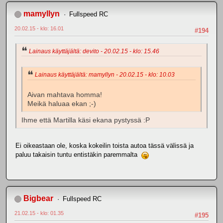
mamyllyn
Fullspeed RC
20.02.15 - klo: 16.01
#194
Lainaus käyttäjältä: devito - 20.02.15 - klo: 15.46
Lainaus käyttäjältä: mamyllyn - 20.02.15 - klo: 10.03
Aivan mahtava homma!
Meikä haluaa ekan ;-)
Ihme että Martilla käsi ekana pystyssä :P
Ei oikeastaan ole, koska kokeilin toista autoa tässä välissä ja
paluu takaisin tuntu entistäkin paremmalta
Bigbear
Fullspeed RC
21.02.15 - klo: 01.35
#195