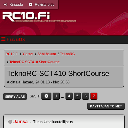
Kirjaudu
Rekisteröidy
Päävalikko
RC10.FI
/
Yleiset
/
Sähköautot
/
TeknoRC
/
TeknoRC SCT410 ShortCourse
TeknoRC SCT410 ShortCourse
Aloittaja Hazard, 24.01.13 - klo: 20.38
1
...
4
5
6
7
Sivuja
SIIRRY ALAS
KÄYTTÄJÄN TOIMET
Jämsä
Turun Urheiluautoilijat ry