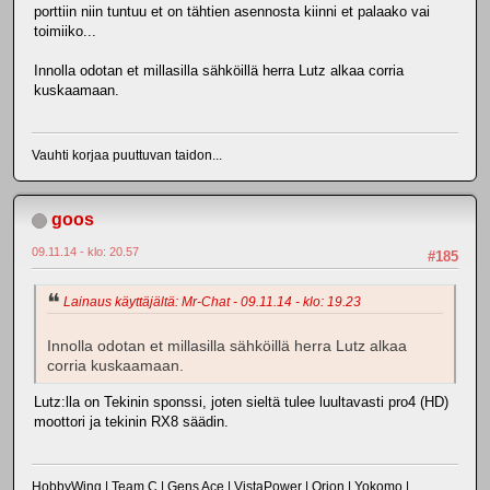
porttiin niin tuntuu et on tähtien asennosta kiinni et palaako vai
toimiiko...
Innolla odotan et millasilla sähköillä herra Lutz alkaa corria
kuskaamaan.
Vauhti korjaa puuttuvan taidon...
goos
09.11.14 - klo: 20.57
#185
Lainaus käyttäjältä: Mr-Chat - 09.11.14 - klo: 19.23
Innolla odotan et millasilla sähköillä herra Lutz alkaa
corria kuskaamaan.
Lutz:lla on Tekinin sponssi, joten sieltä tulee luultavasti pro4 (HD)
moottori ja tekinin RX8 säädin.
HobbyWing | Team C | Gens Ace | VistaPower | Orion | Yokomo |