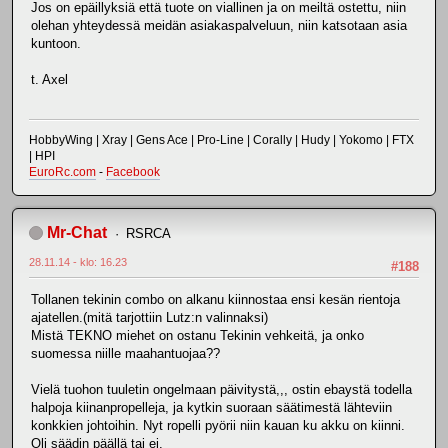
Jos on epäillyksiä että tuote on viallinen ja on meiltä ostettu, niin
olehan yhteydessä meidän asiakaspalveluun, niin katsotaan asia
kuntoon.
t. Axel
HobbyWing | Xray | Gens Ace | Pro-Line | Corally | Hudy | Yokomo | FTX
| HPI
EuroRc.com
-
Facebook
Mr-Chat
RSRCA
28.11.14 - klo: 16.23
#188
Tollanen tekinin combo on alkanu kiinnostaa ensi kesän rientoja
ajatellen.(mitä tarjottiin Lutz:n valinnaksi)
Mistä TEKNO miehet on ostanu Tekinin vehkeitä, ja onko
suomessa niille maahantuojaa??
Vielä tuohon tuuletin ongelmaan päivitystä,,, ostin ebaystä todella
halpoja kiinanpropelleja, ja kytkin suoraan säätimestä lähteviin
konkkien johtoihin. Nyt ropelli pyörii niin kauan ku akku on kiinni.
Oli säädin päällä tai ei.