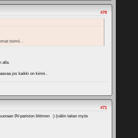
#70
mat toimii...
 alla.
aavaa jos kaikki on kiinni...
#71
suoraan 9V-pariston liittimen :) (väliin laitan myös