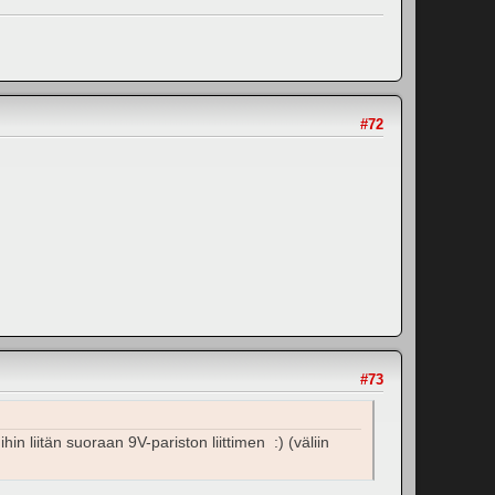
#72
#73
in liitän suoraan 9V-pariston liittimen :) (väliin