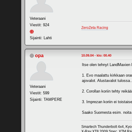
Veteraani
Viestit: 924
ZeroZeta Racing
Sijainti: Lahti
opa
10.09.04 - klo: 00.40
Itse olen tehnyt LandMaxien 
1. Evo maalattu kirkkaan oran
ajovalot. Alustavalot tulossa..
Veteraani
2. Corollan koriin tehty reikä
Viestit: 599
Sijainti: TAMPERE
3. Imprezan koriin ei toistais
Saako Suomesta esim. noita p
Smartech Thunderbolt 4x4, Kyo
X-Ray XT8 2009 Spec, XTM Rail