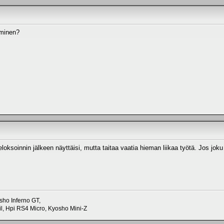
iminen?
soinnin jälkeen näyttäisi, mutta taitaa vaatia hieman liikaa työtä. Jos joku t
sho Inferno GT,
, Hpi RS4 Micro, Kyosho Mini-Z