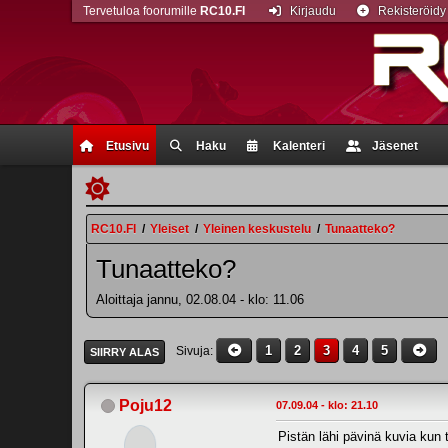
Tervetuloa foorumille
RC10.FI
Kirjaudu
Rekisteröidy
Etusivu
Haku
Kalenteri
Jäsenet
RC10.FI
/
Yleiset
/
Yleinen keskustelu
/
Tunaatteko?
Tunaatteko?
Aloittaja jannu, 02.08.04 - klo: 11.06
1
2
3
4
5
Sivuja
SIIRRY ALAS
Poju12
07.09.04 - klo: 21.10
Pistän lähi pävinä kuvia kun