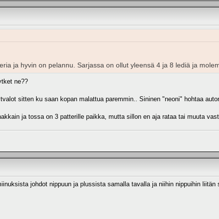
eria ja hyvin on pelannu. Sarjassa on ollut yleensä 4 ja 8 lediä ja molem
ytket ne??
tvalot sitten ku saan kopan malattua paremmin.. Sininen "neoni" hohtaa auton
akkain ja tossa on 3 patterille paikka, mutta sillon en aja rataa tai muuta vast
nuksista johdot nippuun ja plussista samalla tavalla ja niihin nippuihin liitän 