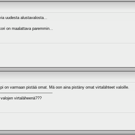
ia uudesta alustavalosta...
ori on maalattava paremmin...
pi on varmaan pistää omat. Mä oon aina pistäny omat virtalähteet valoille.
--------------------------------------------
 valojen virtaläheenä???