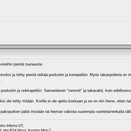
koreihin pientä tuunausta:
ssiksi ja tehty pientä reikää puskuriin ja konepeltiin. Myös takaspoileria on 
.
ä puskuriin ja nokkapeltiin. Samanlaisen "xenonit" ja takavalot, kuin edellises
eksi ole tehty mitään. Korilla ei ole ajettu koskaan ja se on niin hieno, etten 
akoputken päitä mistään tai hieman vakiota suurempia vanteita/renkaita täll
sho Inferno GT,
, Hpi RS4 Micro, Kyosho Mini-Z