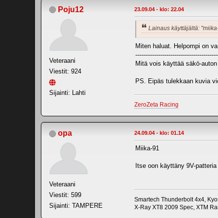
Poju12
23.09.04 - klo: 22.04
Lainaus käyttäjältä: "miika
Miten haluat. Helpompi on var
------------------------------------------
Veteraani
Mitä vois käyttää säkö-auton 
Viestit: 924
PS. Eipäs tulekkaan kuvia vie
Sijainti: Lahti
ZeroZeta Racing
opa
24.09.04 - klo: 01.14
Miika-91
Itse oon käyttäny 9V-patteria
Veteraani
Viestit: 599
Smartech Thunderbolt 4x4, Kyo
Sijainti: TAMPERE
X-Ray XT8 2009 Spec, XTM Rail