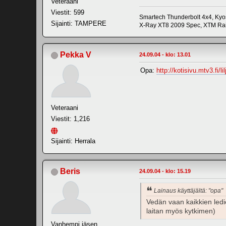
Veteraani
Viestit: 599
Smartech Thunderbolt 4x4, Kyo
Sijainti: TAMPERE
X-Ray XT8 2009 Spec, XTM Rail
Pekka V
24.09.04 - klo: 13.01
Opa:
http://kotisivu.mtv3.fi/li
Veteraani
Viestit: 1,216
Sijainti: Herrala
Beris
24.09.04 - klo: 15.19
Lainaus käyttäjältä: "opa"
Vedän vaan kaikkien ledien
laitan myös kytkimen)
Vanhempi jäsen