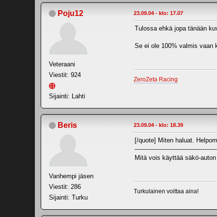
Poju12
23.09.04 - klo: 17.07
Tulossa ehkä jopa tänään kuv
Se ei ole 100% valmis vaan k
Veteraani
Viestit: 924
ZeroZeta Racing
Sijainti: Lahti
Beris
23.09.04 - klo: 18.39
[/quote] Miten haluat. Helpom
------------------------------------------
Mitä vois käyttää säkö-auton
Vanhempi jäsen
Viestit: 286
Turkulainen voittaa aina!
Sijainti: Turku