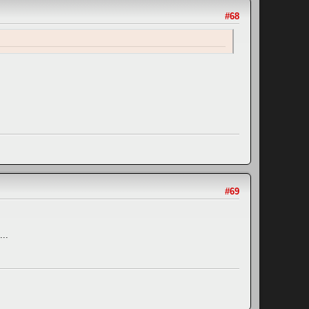
#68
#69
...