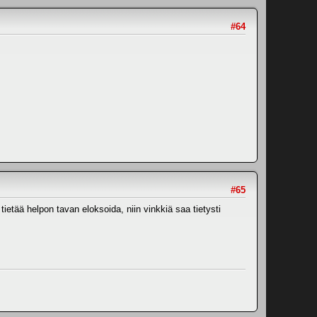
#64
#65
ietää helpon tavan eloksoida, niin vinkkiä saa tietysti