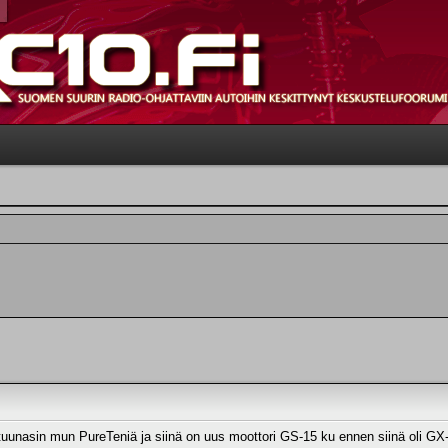
 tuunasin mun PureTeniä ja siinä on uus moottori GS-15 ku ennen siinä oli GX-