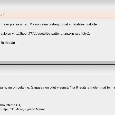
-91"
maan pistää omat. Mä oon aina pistäny omat virtalähteet valoille.
--------------------------------------------
valojen virtaläheenä???[/quote]9v patteria ainakin itse käytän...
lä tänään...
 ja hyvin on pelannu. Sarjassa on ollut yleensä 4 ja 8 lediä ja molemmat toimii
sho Inferno GT,
, Hpi RS4 Micro, Kyosho Mini-Z