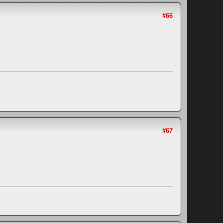
#66
#67