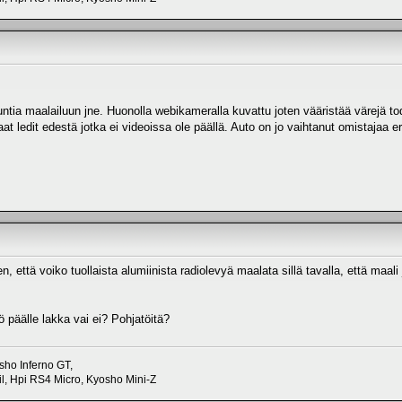
a maalailuun jne. Huonolla webikameralla kuvattu joten vääristää värejä todell
 ledit edestä jotka ei videoissa ole päällä. Auto on jo vaihtanut omistajaa erä
n, että voiko tuollaista alumiinista radiolevyä maalata sillä tavalla, että maal
ö päälle lakka vai ei? Pohjatöitä?
sho Inferno GT,
, Hpi RS4 Micro, Kyosho Mini-Z