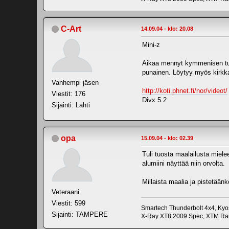
C-Art
14.09.04 - klo: 20.08
Mini-z
Aikaa mennyt kymmenisen tunti
punainen. Löytyy myös kirkkaat
Vanhempi jäsen
http://koti.phnet.fi/nor/videot/
Viestit: 176
Divx 5.2
Sijainti: Lahti
opa
15.09.04 - klo: 02.39
Tuli tuosta maalailusta mielee
alumiini näyttää niin orvolta.
Millaista maalia ja pistetäänk
Veteraani
Viestit: 599
Smartech Thunderbolt 4x4, Kyo
Sijainti: TAMPERE
X-Ray XT8 2009 Spec, XTM Rail