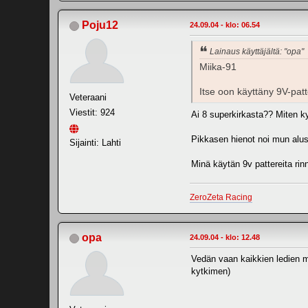
Poju12
24.09.04 - klo: 06.54
Lainaus käyttäjältä: "opa"
Miika-91
Itse oon käyttäny 9V-patt
Veteraani
Viestit: 924
Ai 8 superkirkasta?? Miten k
Pikkasen hienot noi mun alus
Sijainti: Lahti
Minä käytän 9v pattereita rinn
ZeroZeta Racing
opa
24.09.04 - klo: 12.48
Vedän vaan kaikkien ledien mii
kytkimen)