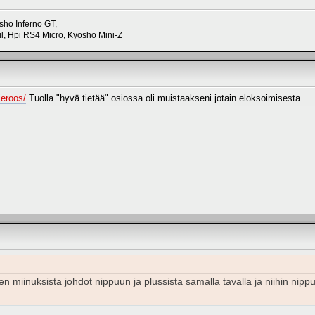
sho Inferno GT,
, Hpi RS4 Micro, Kyosho Mini-Z
ljeroos/
Tuolla "hyvä tietää" osiossa oli muistaakseni jotain eloksoimisesta
 miinuksista johdot nippuun ja plussista samalla tavalla ja niihin nippuih