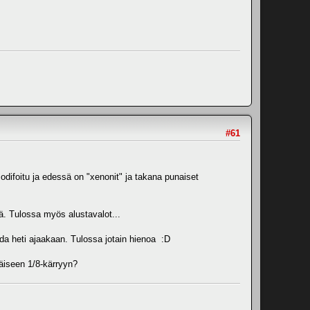
#61
modifoitu ja edessä on "xenonit" ja takana punaiset
sä. Tulossa myös alustavalot...
taida heti ajaakaan. Tulossa jotain hienoa :D
äiseen 1/8-kärryyn?