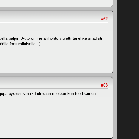
#62
a paljon. Auto on metallihohto violetti tai ehkä snadisti
älle foorumilaiselle. :)
#63
i jopa pysyisi siinä? Tuli vaan mieleen kun tuo likainen