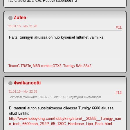
radio/ autot axial 6x6, Hobbyk sabertooth *2
Zufee
31.01.15 - klo: 21.20
#11
Paitsi turnigyn akuissa on nuo kyseiset liittimet valmiiksi.
TeamC TR8Te
,
M6B combo
,
GTX3
,
Turnigy 5Ah 2Sx2
4wdkanootti
31.01.15 - klo: 22.35
#12
Viimeisin muokkaus
: 14.06.15 - klo: 13.51 käyttäjältä 4wdkanootti
Ei taatusti auton suosituksessa olleessa Turnigy 6600 akussa
ollut! Linkki:
http://www.hobbyking.com/hobbyking/store/__20585__Turnigy_nan
o_tech_6600mah_2S2P_65_130C_Hardcase_Lipo_Pack.html