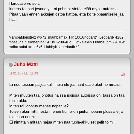
Hardcase vs soft,
kierros tai pari jesaria yli, ni pehmot sietää elää myös autoissa.
Pitää vaan ennen akkujen ostoa kattoa, että ko teippaamiselle jää
tilaa.
MambaMonster2 wp *2, mambamax, HK 100A noparit/ , Leopard- 4282
mosa, halpiskonepino/ 4*3s 5200-40c + 2*2s akut/ Futaba3pm 2,4HGz
radio/ autot axial 6x6, Hobbyk sabertooth *2
Juha-Matti
31.01.15 - klo: 11.43
#8
Ei nuo tosiaan paljoa kalliimpia ole jos hard case akut hommaisi.
Miten muuten tää johotus näissä isoissa autoissa on, tässä on tää
tupla-akku..
Miten toi johotus menee noparille?
Toisen akun liittimestä menee kumpikin piuha noparin plussalle ja
toisessa normi.
Ei nimittäin mitään hajua miten nää tupla-akkuiset pelit toimii.