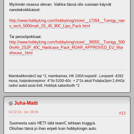
Myönnän osassa olevan. Vaikka tässä olis suoraan käyvät
nanotekniikkaiset:
http://www.hobbyking.com/hobbyking/store/__17264__Turnigy_nan
o_tech_5000mah_2S_45_90C_Lipo_Pack.html
Tai peruslipokkaat:
http://www.hobbyking.com/hobbyking/store/__36055__Turnigy_500
0mAh_2S2P_40C_Hardcase_Pack_ROAR_APPROVED_EU_War
ehouse_.html
MambaMonster2 wp *2, mambamax, HK 100A noparit/ , Leopard- 4282
mosa, halpiskonepino/ 4*3s 5200-40c + 2*2s akut/ Futaba3pm 2,4HGz
radio/ autot axial 6x6, Hobbyk sabertooth *2
Juha-Matti
02.02.15 - klo: 08.56
#13
Suomesta saisi HETI tätä teamC tehtaan truggyä.
Olisihan tämä jo ihan eripeli kuin hobbykingin auto.