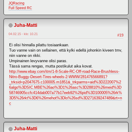
JQRacing
Full Speed RC
Juha-Matti
04.02.15 - klo: 10.21
#19
Ei olisi hinnalla pilattu tosiaankaan.
Tuo vanne vain on sellainen, että kylki edellä johonkin kiveen tmv,
niin vanne on rikki.
Umpinainen levyvanne olisi paras.
Tässä sama rengas, mutta postikulut aika kovat.
http://www.ebay.com/itm/1-8-Scale-RC-Off-road-Race-Brushless-
Nitro-Buggy-Desert-Tires-wheels-2-WWW/281476566891?
_trksid=p2047675.c100005.m1851&_trkparms=aid%3D222007%2
6algo%3DSIC.MBE%26ao%3D1%26asc%3D28810%26meid%3D
58746905ccfc414dab007a77b17eeb92%26pid%3D100005%26rk%
3D5%26rkt%3D6%26mehot%3Dlo%26sd%3D271639247489&rt=n
c
Juha-Matti