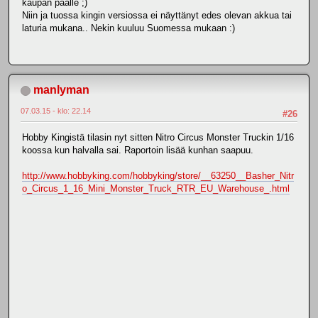
kaupan päälle ;)
Niin ja tuossa kingin versiossa ei näyttänyt edes olevan akkua tai
laturia mukana.. Nekin kuuluu Suomessa mukaan :)
manlyman
07.03.15 - klo: 22.14
#26
Hobby Kingistä tilasin nyt sitten Nitro Circus Monster Truckin 1/16
koossa kun halvalla sai. Raportoin lisää kunhan saapuu.
http://www.hobbyking.com/hobbyking/store/__63250__Basher_Nitr
o_Circus_1_16_Mini_Monster_Truck_RTR_EU_Warehouse_.html