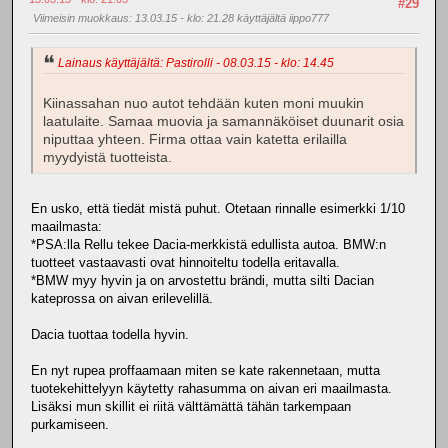
#29
Viimeisin muokkaus
: 13.03.15 - klo: 21.28 käyttäjältä iippo777
Lainaus käyttäjältä: Pastirolli - 08.03.15 - klo: 14.45
Kiinassahan nuo autot tehdään kuten moni muukin
laatulaite. Samaa muovia ja samannäköiset duunarit osia
niputtaa yhteen. Firma ottaa vain katetta erilailla
myydyistä tuotteista.
En usko, että tiedät mistä puhut. Otetaan rinnalle esimerkki 1/10
maailmasta:
*PSA:lla Rellu tekee Dacia-merkkistä edullista autoa. BMW:n
tuotteet vastaavasti ovat hinnoiteltu todella eritavalla.
*BMW myy hyvin ja on arvostettu brändi, mutta silti Dacian
kateprossa on aivan erilevelillä.
Dacia tuottaa todella hyvin.
En nyt rupea proffaamaan miten se kate rakennetaan, mutta
tuotekehittelyyn käytetty rahasumma on aivan eri maailmasta.
Lisäksi mun skillit ei riitä välttämättä tähän tarkempaan
purkamiseen.