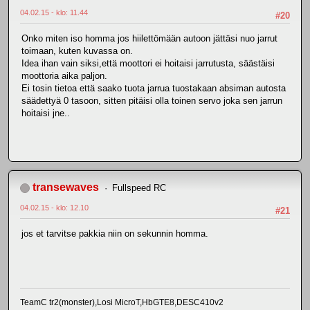
04.02.15 - klo: 11.44
#20
Onko miten iso homma jos hiilettömään autoon jättäsi nuo jarrut
toimaan, kuten kuvassa on.
Idea ihan vain siksi,että moottori ei hoitaisi jarrutusta, säästäisi
moottoria aika paljon.
Ei tosin tietoa että saako tuota jarrua tuostakaan absiman autosta
säädettyä 0 tasoon, sitten pitäisi olla toinen servo joka sen jarrun
hoitaisi jne..
transewaves
Fullspeed RC
04.02.15 - klo: 12.10
#21
jos et tarvitse pakkia niin on sekunnin homma.
TeamC tr2(monster),Losi MicroT,HbGTE8,DESC410v2