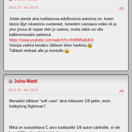
29.01.15 - klo: 16.18
#3
Jotain pientä aina tuollaisissa edullississa autoissa on, kuten
tässä öljyt iskareista vuotaneet, toinenkin vastaava video oli ja
yksi jossa oli nopari rikki jo uutena, mutta näitä voi olla
kalliimmissakin peleissä.
https://www.youtube.com/watch?v=tfnWMIa0uKA
Voisipa vaikka kesäksi tälläsen lelun hankkia
Tälläset renkaat alle ja montulle
Juha-Matti
30.01.15 - klo: 18.43
#4
Meneekö tälläset "soft case" akut tollaseen 1/8 peliin, esim
hobbyking flightmax?
Mikä on suositeltava C arvo tuollaselle 1/8 auton sähköille, ei ole