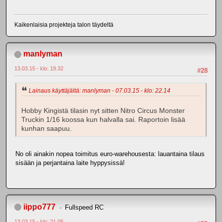
Kaikenlaisia projekteja talon täydeltä
manlyman
13.03.15 - klo: 19.32
#28
Lainaus käyttäjältä: manlyman - 07.03.15 - klo: 22.14
Hobby Kingistä tilasin nyt sitten Nitro Circus Monster
Truckin 1/16 koossa kun halvalla sai. Raportoin lisää
kunhan saapuu.
No oli ainakin nopea toimitus euro-warehousesta: lauantaina tilaus
sisään ja perjantaina laite hyppysissä!
iippo777
Fullspeed RC
13.03.15 - klo: 21.05