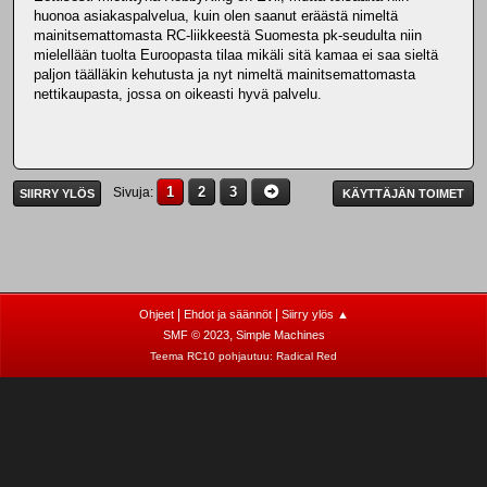
huonoa asiakaspalvelua, kuin olen saanut eräästä nimeltä
mainitsemattomasta RC-liikkeestä Suomesta pk-seudulta niin
mielellään tuolta Euroopasta tilaa mikäli sitä kamaa ei saa sieltä
paljon täälläkin kehutusta ja nyt nimeltä mainitsemattomasta
nettikaupasta, jossa on oikeasti hyvä palvelu.
1
2
3
Sivuja
SIIRRY YLÖS
KÄYTTÄJÄN TOIMET
|
|
Ohjeet
Ehdot ja säännöt
Siirry ylös ▲
,
SMF © 2023
Simple Machines
Teema RC10 pohjautuu:
Radical Red