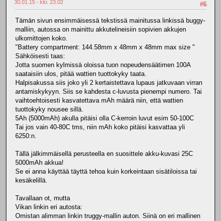
30.01.15 - klo: 23.02
#6
Tämän sivun ensimmäisessä tekstissä mainitussa linkissä buggy-
malliin, autossa on mainittu akkutelineisiin sopivien akkujen
ulkomittojen koko.
"Battery compartment: 144.58mm x 48mm x 48mm max size "
Sähköisesti taas:
Jotta suomen kylmissä oloissa tuon nopeudensäätimen 100A
saataisiin ulos, pitää wattien tuottokyky taata.
Halpisakussa siis joko yli 2 kertaistettava lupaus jatkuvaan virran
antamiskykyyn. Siis se kahdesta c-luvusta pienempi numero. Tai
vaihtoehtoisesti kasvatettava mAh määrä niin, että wattien
tuottokyky nousee sillä.
5Ah (5000mAh) akulla pitäisi olla C-kerroin luvut esim 50-100C
Tai jos vain 40-80C tms, niin mAh koko pitäisi kasvattaa yli
6250:n.
Tällä jälkimmäisellä perusteella en suosittele akku-kuvasi 25C
5000mAh akkua!
Se ei anna käyttää täyttä tehoa kuin korkeintaan sisätiloissa tai
kesäkelillä.
Tavallaan ot, mutta
Vikan linkin eri autosta:
Omistan alimman linkin truggy-mallin auton. Siinä on eri mallinen