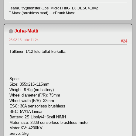
TeamC tr2(monster),Losi MicroT,HbGTE8,DESC410v2
T-Maxx (brushless mod) --->Drunk Maxx
Juha-Matti
25.02.15 - klo: 11.24
#24
Tällänen 1/12 lelu tullut kurkolta.
Specs:
Size: 355x215x115mm
Weight: 970g (no battery)
Wheel diameter (F/R): 75mm
Wheel width (F/R): 32mm
ESC: 30A sensorless brushless
BEC: 5V/1A Linear
Battery: 2S Lipoly/4~6cell NiMH
Motor size: 2838 sensorless brushless motor
Motor KV: 4200KV
Servo: 3kg