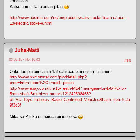
kohdillaan.
Katsotaan mitä tuleman pitää
http://www.absima.com/nc/en/products/cars-trucks/team-c/race-
18/electric/stoke-e.html
Juha-Matti
03.02.15 - klo: 10.03
#16
Onko tuo pinioni näihin 1/8 sähköautoihin esim tälläinen?
http://www.rc-monster.com/proddetail.php?
prod=5mm+bore%2C+mod1+pinion
http://www.ebay.com/itm/15-Teeth-M1-Pinion-gear-for-1-8-RC-for-
5mm-shaft-Brushless-motor-/121242598463?
pt=AU_Toys_Hobbies_Radio_Controlled_Vehicles&hash=item1c3a
9f3c3f
Mikä se P luku on näissä pinioneissa