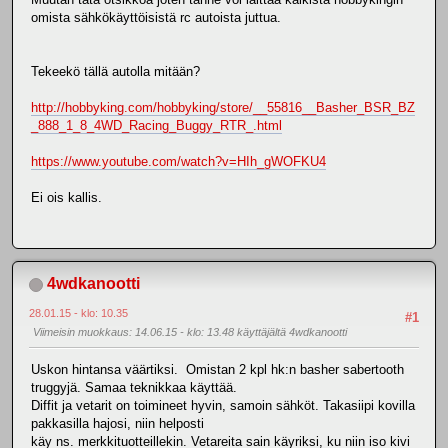
omista sähkökäyttöisistä rc autoista juttua.
Tekeekö tällä autolla mitään?
http://hobbyking.com/hobbyking/store/__55816__Basher_BSR_BZ
_888_1_8_4WD_Racing_Buggy_RTR_.html
https://www.youtube.com/watch?v=HIh_gWOFKU4
Ei ois kallis.
4wdkanootti
28.01.15 - klo: 10.35
#1
Viimeisin muokkaus
: 14.06.15 - klo: 13.48 käyttäjältä 4wdkanootti
Uskon hintansa väärtiksi. Omistan 2 kpl hk:n basher sabertooth
truggyjä. Samaa teknikkaa käyttää.
Diffit ja vetarit on toimineet hyvin, samoin sähköt. Takasiipi kovilla
pakkasilla hajosi, niin helposti
käy ns. merkkituotteillekin. Vetareita sain käyriksi, ku niin iso kivi