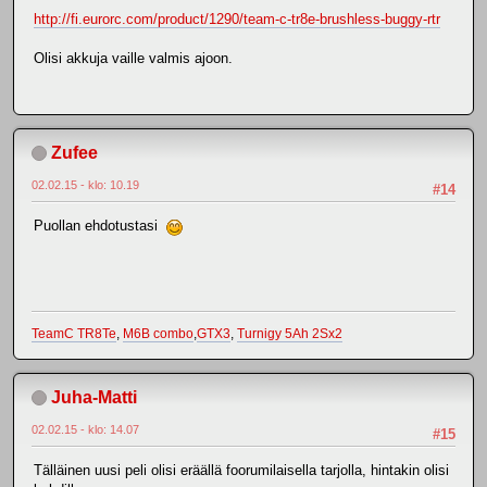
http://fi.eurorc.com/product/1290/team-c-tr8e-brushless-buggy-rtr
Olisi akkuja vaille valmis ajoon.
Zufee
02.02.15 - klo: 10.19
#14
Puollan ehdotustasi
TeamC TR8Te
,
M6B combo
,
GTX3
,
Turnigy 5Ah 2Sx2
Juha-Matti
02.02.15 - klo: 14.07
#15
Tälläinen uusi peli olisi eräällä foorumilaisella tarjolla, hintakin olisi