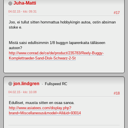
Juha-Matti
04.02.15 - klo: 09.31
#17
Joo, ei tullut sitten hommattua hobbykingin autoa, ostin absiman
stoke e.
Mistä saisi edullisimmin 1/8 buggyn laparenkaita tälläseen
autoon?
http://www.conrad.de/ce/de/product/235783/Reely-Buggy-
Komplettraeder-Sand-Disk-Schwarz-2-St
jon.lindgren
Fullspeed RC
04.02.15 - klo: 10.08
#18
Edulliset, muusta sitten en osaa sanoa.
http://www.asiatees.com/display.php?
brand=Miscellaneous&model=All&id=93014