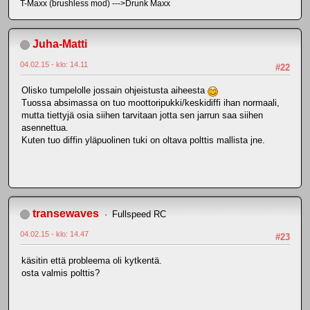
T-Maxx (brushless mod) --->Drunk Maxx
Juha-Matti
04.02.15 - klo: 14.11
#22
Olisko tumpelolle jossain ohjeistusta aiheesta
Tuossa absimassa on tuo moottoripukki/keskidiffi ihan normaali,
mutta tiettyjä osia siihen tarvitaan jotta sen jarrun saa siihen
asennettua.
Kuten tuo diffin yläpuolinen tuki on oltava polttis mallista jne.
transewaves
Fullspeed RC
04.02.15 - klo: 14.47
#23
käsitin että probleema oli kytkentä.
osta valmis polttis?