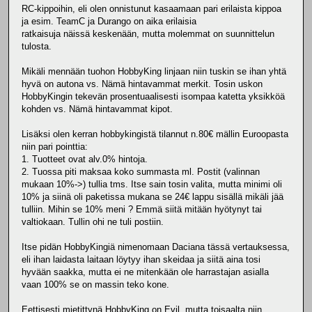
RC-kippoihin, eli olen onnistunut kasaamaan pari erilaista kippoa
ja esim. TeamC ja Durango on aika erilaisia
ratkaisuja näissä keskenään, mutta molemmat on suunnittelun
tulosta.
Mikäli mennään tuohon HobbyKing linjaan niin tuskin se ihan yhtä
hyvä on autona vs. Nämä hintavammat merkit. Tosin uskon
HobbyKingin tekevän prosentuaalisesti isompaa katetta yksikköä
kohden vs. Nämä hintavammat kipot.
Lisäksi olen kerran hobbykingistä tilannut n.80€ mällin Euroopasta
niin pari pointtia:
1. Tuotteet ovat alv.0% hintoja.
2. Tuossa piti maksaa koko summasta ml. Postit (valinnan
mukaan 10%->) tullia tms. Itse sain tosin valita, mutta minimi oli
10% ja siinä oli paketissa mukana se 24€ lappu sisällä mikäli jää
tulliin. Mihin se 10% meni ? Emmä siitä mitään hyötynyt tai
valtiokaan. Tullin ohi ne tuli postiin.
Itse pidän HobbyKingiä nimenomaan Daciana tässä vertauksessa,
eli ihan laidasta laitaan löytyy ihan skeidaa ja siitä aina tosi
hyvään saakka, mutta ei ne mitenkään ole harrastajan asialla
vaan 100% se on massin teko kone.
Eettisesti mietittynä HobbyKing on Evil, mutta toisaalta niin