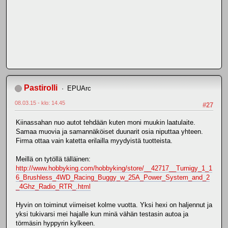
Pastirolli
EPUArc
08.03.15 - klo: 14.45
#27
Kiinassahan nuo autot tehdään kuten moni muukin laatulaite.
Samaa muovia ja samannäköiset duunarit osia niputtaa yhteen.
Firma ottaa vain katetta erilailla myydyistä tuotteista.
Meillä on tytöllä tälläinen:
http://www.hobbyking.com/hobbyking/store/__42717__Turnigy_1_1
6_Brushless_4WD_Racing_Buggy_w_25A_Power_System_and_2
_4Ghz_Radio_RTR_.html
Hyvin on toiminut viimeiset kolme vuotta. Yksi hexi on haljennut ja
yksi tukivarsi mei hajalle kun minä vähän testasin autoa ja
törmäsin hyppyrin kylkeen.