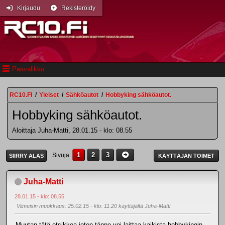
Kirjaudu
Rekisteröidy
Päävalikko
RC10.FI
/
Yleiset
/
Sähköautot
/
Hobbyking sähköautot.
Hobbyking sähköautot.
Aloittaja Juha-Matti, 28.01.15 - klo: 08.55
1
2
3
Sivuja
SIIRRY ALAS
KÄYTTÄJÄN TOIMET
Juha-Matti
28.01.15 - klo: 08.55
Viimeisin muokkaus
: 25.02.15 - klo: 11.20 käyttäjältä Juha-Matti
Muutan tätä otsikkoa joten tänne voi laittaa kaikista hobbykingin