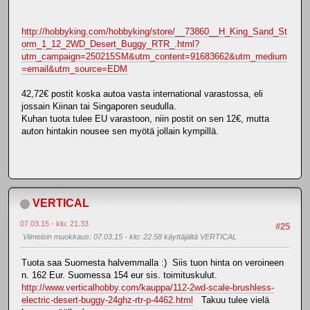
http://hobbyking.com/hobbyking/store/__73860__H_King_Sand_St
orm_1_12_2WD_Desert_Buggy_RTR_.html?
utm_campaign=250215SM&utm_content=91683662&utm_medium
=email&utm_source=EDM
42,72€ postit koska autoa vasta international varastossa, eli
jossain Kiinan tai Singaporen seudulla.
Kuhan tuota tulee EU varastoon, niin postit on sen 12€, mutta
auton hintakin nousee sen myötä jollain kympillä.
VERTICAL
07.03.15 - klo: 21.33
#25
Viimeisin muokkaus
: 07.03.15 - klo: 22.58 käyttäjältä VERTICAL
Tuota saa Suomesta halvemmalla :) Siis tuon hinta on veroineen
n. 162 Eur. Suomessa 154 eur sis. toimituskulut.
http://www.verticalhobby.com/kauppa/112-2wd-scale-brushless-
electric-desert-buggy-24ghz-rtr-p-4462.html
Takuu tulee vielä