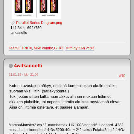
Parallel Series Diagram.png
141.34 kt, 692x750
tarkasteltu
TeamC TR8Te
,
M6B combo
,
GTX3
,
Turnigy 5Ah 2Sx2
4wdkanootti
31.01.15 - klo: 21.06
#10
Kuten kuvastakin näkyy, on siinä kummallekkin akulle malliksi
suoraan yksi liitin. (sarjakytkentä )
Toki joutuu sitten laittamaan akkuvalinnan mukaan liittimet
akkujen piuhoihin, tai noparin liittimiin akuissa myytäessä olevat.
Aina on liittimiä osteltava, et pääsee ajamaan.
MambaMonster2 wp *2, mambamax, HK 100A noparit/ , Leopard- 4282
mosa, halpiskonepino/ 4*3s 5200-40c + 2*2s akut/ Futaba3pm 2,4HGz