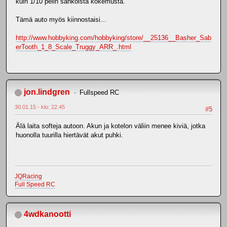
kuin 1/10 pelin sähköistä kokemusta.
Tämä auto myös kiinnostaisi...
http://www.hobbyking.com/hobbyking/store/__25136__Basher_Sab
erTooth_1_8_Scale_Truggy_ARR_.html
jon.lindgren
Fullspeed RC
30.01.15 - klo: 22.45
#5
Älä laita softeja autoon. Akun ja kotelon väliin menee kiviä, jotka
huonolla tuurilla hiertävät akut puhki.
JQRacing
Full Speed RC
4wdkanootti