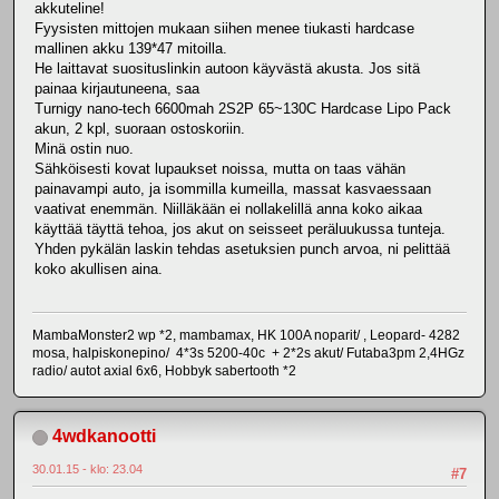
akkuteline!
Fyysisten mittojen mukaan siihen menee tiukasti hardcase
mallinen akku 139*47 mitoilla.
He laittavat suosituslinkin autoon käyvästä akusta. Jos sitä
painaa kirjautuneena, saa
Turnigy nano-tech 6600mah 2S2P 65~130C Hardcase Lipo Pack
akun, 2 kpl, suoraan ostoskoriin.
Minä ostin nuo.
Sähköisesti kovat lupaukset noissa, mutta on taas vähän
painavampi auto, ja isommilla kumeilla, massat kasvaessaan
vaativat enemmän. Niilläkään ei nollakelillä anna koko aikaa
käyttää täyttä tehoa, jos akut on seisseet peräluukussa tunteja.
Yhden pykälän laskin tehdas asetuksien punch arvoa, ni pelittää
koko akullisen aina.
MambaMonster2 wp *2, mambamax, HK 100A noparit/ , Leopard- 4282
mosa, halpiskonepino/ 4*3s 5200-40c + 2*2s akut/ Futaba3pm 2,4HGz
radio/ autot axial 6x6, Hobbyk sabertooth *2
4wdkanootti
30.01.15 - klo: 23.04
#7