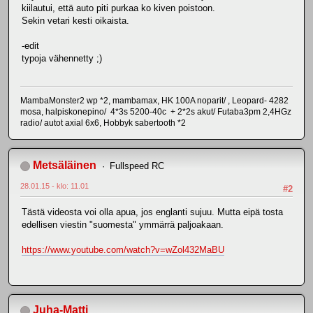
kiilautui, että auto piti purkaa ko kiven poistoon.
Sekin vetari kesti oikaista.
-edit
typoja vähennetty ;)
MambaMonster2 wp *2, mambamax, HK 100A noparit/ , Leopard- 4282
mosa, halpiskonepino/ 4*3s 5200-40c + 2*2s akut/ Futaba3pm 2,4HGz
radio/ autot axial 6x6, Hobbyk sabertooth *2
Metsäläinen
Fullspeed RC
28.01.15 - klo: 11.01
#2
Tästä videosta voi olla apua, jos englanti sujuu. Mutta eipä tosta
edellisen viestin "suomesta" ymmärrä paljoakaan.
https://www.youtube.com/watch?v=wZol432MaBU
Juha-Matti