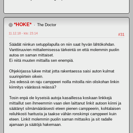
*HOKE*
The Doctor
11.12.18 - klo: 23.14
#31
Säädät niinkun setuppilapulla on niin saat hyvän lähtökohdan.
Vanttiruuvien mittailemisessa tärkeintä on että molemmin puolin
autoa on saman mittaiset.
Ei niitä muuten mittailla sen enempiä.
Ohjekirjassa lukee mitat jotta rakentaessa saisi auton kulmat
suurinpiirtein oikein.
Jos edessä on raju camppeeri noilla mitoilla niin oliskohan linkin
kiinnitys väärässä reiässä?
Tosin enpä ole kyseisiä autoja kasaillessa koskaan linkkejä
mittaillut sen ihmeemmin vaan olen laittanut linkit autoon kiinni ja
säätänyt silmämääräisesti eteen pienen camppeerin, kohtalaisen
reiluhkosti haritusta ja taakse vähän ronskimpi camppeeri kuin
eteen. Linkit molemmin puolin saman mittasiks ja sit radalle
ajamaan ja säätöjä hakemaan.