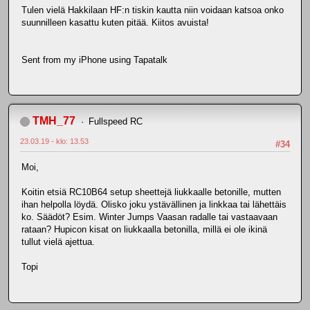
Tulen vielä Hakkilaan HF:n tiskin kautta niin voidaan katsoa onko
suunnilleen kasattu kuten pitää. Kiitos avuista!
Sent from my iPhone using Tapatalk
TMH_77
Fullspeed RC
23.03.19 - klo: 13.53
#34
Moi,
Koitin etsiä RC10B64 setup sheettejä liukkaalle betonille, mutten
ihan helpolla löydä. Olisko joku ystävällinen ja linkkaa tai lähettäis
ko. Säädöt? Esim. Winter Jumps Vaasan radalle tai vastaavaan
rataan? Hupicon kisat on liukkaalla betonilla, millä ei ole ikinä
tullut vielä ajettua.
Topi