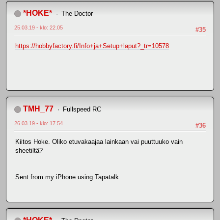
*HOKE*
The Doctor
25.03.19 - klo: 22.05
#35
https://hobbyfactory.fi/Info+ja+Setup+laput?_tr=10578
TMH_77
Fullspeed RC
26.03.19 - klo: 17.54
#36
Kiitos Hoke. Oliko etuvakaajaa lainkaan vai puuttuuko vain
sheetiltä?
Sent from my iPhone using Tapatalk