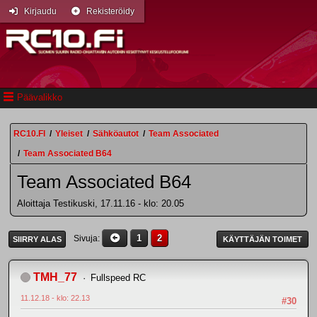
Kirjaudu
Rekisteröidy
Päävalikko
RC10.FI
/
Yleiset
/
Sähköautot
/
Team Associated
/
Team Associated B64
Team Associated B64
Aloittaja Testikuski, 17.11.16 - klo: 20.05
1
2
Sivuja
SIIRRY ALAS
KÄYTTÄJÄN TOIMET
TMH_77
Fullspeed RC
11.12.18 - klo: 22.13
#30