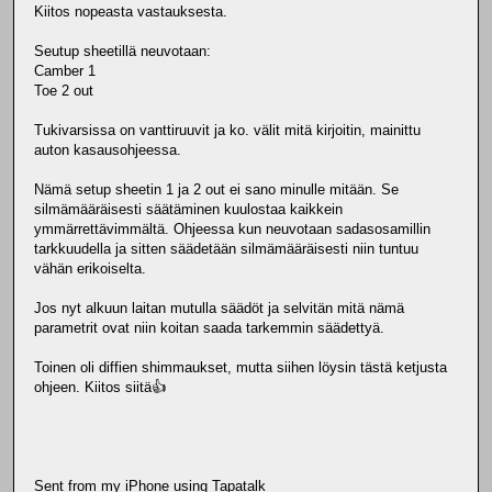
Kiitos nopeasta vastauksesta.
Seutup sheetillä neuvotaan:
Camber 1
Toe 2 out
Tukivarsissa on vanttiruuvit ja ko. välit mitä kirjoitin, mainittu
auton kasausohjeessa.
Nämä setup sheetin 1 ja 2 out ei sano minulle mitään. Se
silmämääräisesti säätäminen kuulostaa kaikkein
ymmärrettävimmältä. Ohjeessa kun neuvotaan sadasosamillin
tarkkuudella ja sitten säädetään silmämääräisesti niin tuntuu
vähän erikoiselta.
Jos nyt alkuun laitan mutulla säädöt ja selvitän mitä nämä
parametrit ovat niin koitan saada tarkemmin säädettyä.
Toinen oli diffien shimmaukset, mutta siihen löysin tästä ketjusta
ohjeen. Kiitos siitä👍
Sent from my iPhone using Tapatalk