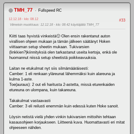
TMH_77
Fullspeed RC
12.12.18 - klo: 08.12
#33
Viimeisin muokkaus
: 12.12.18 - klo: 08.42 käyttäjältä TMH_77
Kiitti taas hyvistä vinkeistä🙂 Olen ensin rakentanut auton
virallisen ohjeen mukaan ja tämän jälkeen säätänyt Hoken
viittaaman setup sheetin mukaan. Tukivarsien
(linkkien?)kiinnityksiä olen tarkastanut useita kertoja, enkä ole
huomannut niissä setup sheetistä poikkeavuuksia.
Laitan ne etukulmat nyt siis silmämääräisesti:
Camber: 1 eli renkaan yläreunat lähemmäksi kuin alareuna ja
kulma 1-aste.
Toe(auraus): 2 out eli haritusta 2-astetta, missä eturenkaiden
etureuna on ulompana, kuin takareuna.
Takakulmat vastaavasti
Camber: 3 eli reilusti enemmän kuin edessä kuten Hoke sanoit.
Löysin netistä vielä yhden vinkin tukivarsien mittoihin tehtaan
kasausohjeen korjaukseen. Liitteenä kuva. Huomattavasti eri mitat
ohjeeseen nähden.