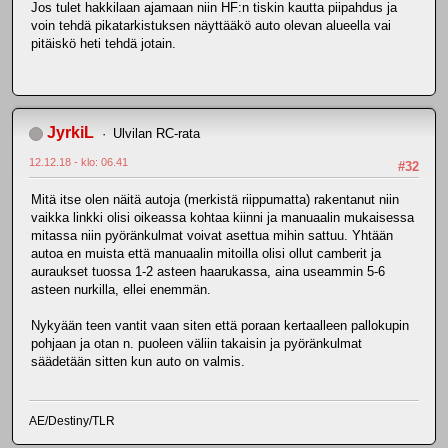
Jos tulet hakkilaan ajamaan niin HF:n tiskin kautta piipahdus ja
voin tehdä pikatarkistuksen näyttääkö auto olevan alueella vai
pitäiskö heti tehdä jotain.
JyrkiL
Ulvilan RC-rata
12.12.18 - klo: 06.41
#32
Mitä itse olen näitä autoja (merkistä riippumatta) rakentanut niin
vaikka linkki olisi oikeassa kohtaa kiinni ja manuaalin mukaisessa
mitassa niin pyöränkulmat voivat asettua mihin sattuu. Yhtään
autoa en muista että manuaalin mitoilla olisi ollut camberit ja
auraukset tuossa 1-2 asteen haarukassa, aina useammin 5-6
asteen nurkilla, ellei enemmän.
Nykyään teen vantit vaan siten että poraan kertaalleen pallokupin
pohjaan ja otan n. puoleen väliin takaisin ja pyöränkulmat
säädetään sitten kun auto on valmis.
AE/Destiny/TLR