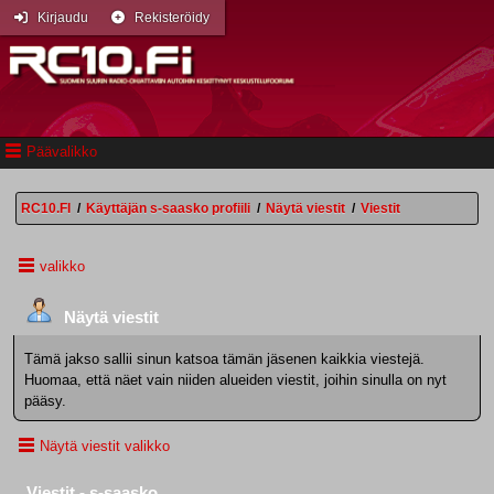
Kirjaudu
Rekisteröidy
Päävalikko
RC10.FI
/
Käyttäjän s-saasko profiili
/
Näytä viestit
/
Viestit
valikko
Näytä viestit
Tämä jakso sallii sinun katsoa tämän jäsenen kaikkia viestejä.
Huomaa, että näet vain niiden alueiden viestit, joihin sinulla on nyt
pääsy.
Näytä viestit valikko
Viestit - s-saasko