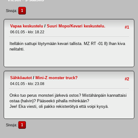
1
Sivuja
Vapaa keskustelu
/
Suuri Mopo/Kevari keskustelu.
#1
06.01.05 - klo: 18.22
Itelläkin sattupi löytymään kevari tallista. MZ RT -01 8) Ihan kiva
nelitahti.
Sähköautot
/
Mini-Z monster truck?
#2
04.01.05 - klo: 23.08
Onko tuo perus monsteri järkevä ostos? Mistähänpäin kannattaisi
ostaa (halvin)? Pääseekö pihalla mihinkään?
Jee! Eka viesti, oli pakko rekisteröityä että voipi kysyä.
1
Sivuja