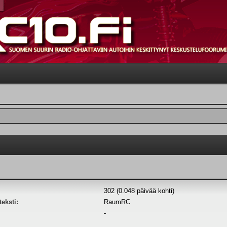
302 (0.048 päivää kohti)
eksti:
RaumRC
-