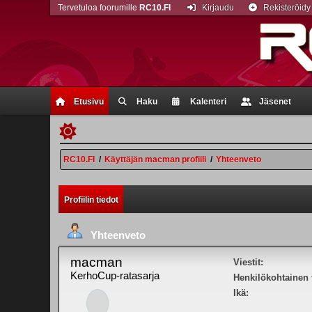
Tervetuloa foorumille
RC10.FI
Kirjaudu
Rekisteröidy
Etusivu
Haku
Kalenteri
Jäsenet
RC10.FI
/
Käyttäjän macman profiili
/
Yhteenveto
Profiilin tiedot
Yhteenveto
macman
Viestit:
KerhoCup-ratasarja
Henkilökohtainen t
Ikä: