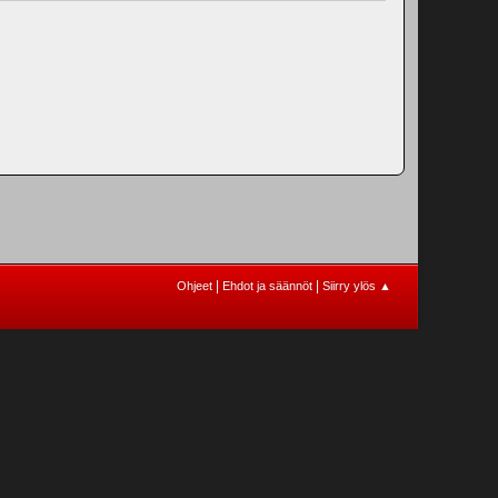
|
|
Ohjeet
Ehdot ja säännöt
Siirry ylös ▲