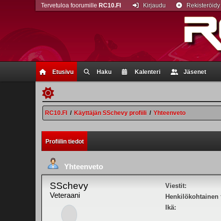
Tervetuloa foorumille
RC10.FI
Kirjaudu
Rekisteröidy
Etusivu
Haku
Kalenteri
Jäsenet
RC10.FI
/
Käyttäjän SSchevy profiili
/
Yhteenveto
Profiilin tiedot
Yhteenveto
SSchevy
Viestit:
Veteraani
Henkilökohtainen t
Ikä: