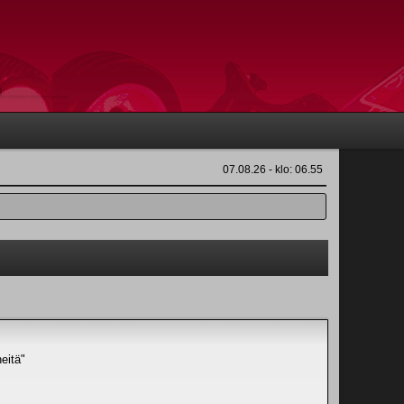
07.08.26 - klo: 06.55
neitä"