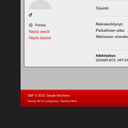
Sijainti:
Rekisteröitynyt:
Poissa
Paikallinen aika:
Näytä viestit
Aktiivinen viimeks
Näytä tilastot
Allekirjoitus:
SANWA MT4 ,HPI SA
,
SMF © 2023
Simple Machines
Teema RC10 pohjautuu:
Radical Red