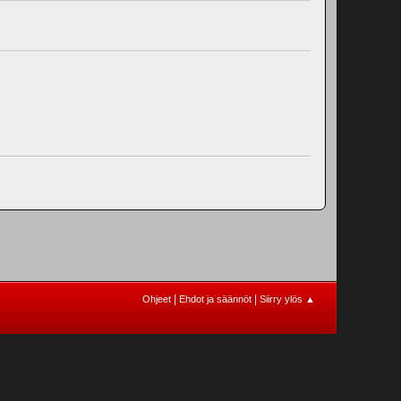
|
|
Ohjeet
Ehdot ja säännöt
Siirry ylös ▲