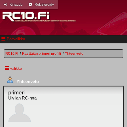
Kirjaudu
Rekisteröidy
Päävalikko
RC10.FI
/
Käyttäjän primeri profiili
/
Yhteenveto
valikko
Yhteenveto
primeri
Ulvilan RC-rata