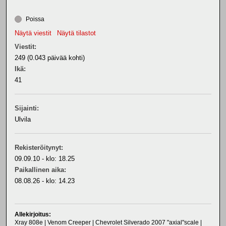
Poissa
Näytä viestit
Näytä tilastot
Viestit:
249 (0.043 päivää kohti)
Ikä:
41
Sijainti:
Ulvila
Rekisteröitynyt:
09.09.10 - klo: 18.25
Paikallinen aika:
08.08.26 - klo: 14.23
Allekirjoitus:
Xray 808e | Venom Creeper | Chevrolet Silverado 2007 "axial"scale |