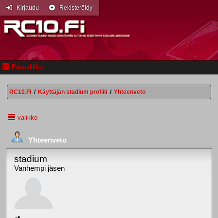
Kirjaudu
Rekisteröidy
Päävalikko
RC10.FI
/
Käyttäjän stadium profiili
/
Yhteenveto
valikko
Yhteenveto
stadium
Vanhempi jäsen