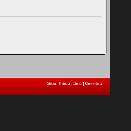
|
|
Ohjeet
Ehdot ja säännöt
Siirry ylös ▲