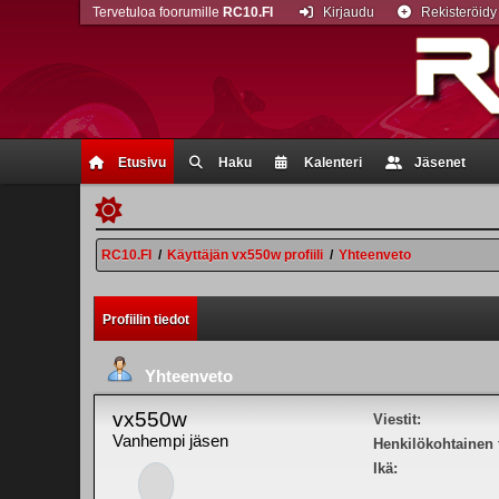
Tervetuloa foorumille
RC10.FI
Kirjaudu
Rekisteröidy
Etusivu
Haku
Kalenteri
Jäsenet
RC10.FI
/
Käyttäjän vx550w profiili
/
Yhteenveto
Profiilin tiedot
Yhteenveto
vx550w
Viestit:
Vanhempi jäsen
Henkilökohtainen t
Ikä: