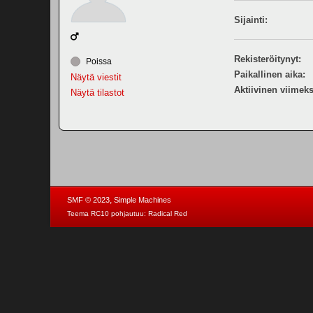
Sijainti:
Rekisteröitynyt:
Poissa
Paikallinen aika:
Näytä viestit
Aktiivinen viimeks
Näytä tilastot
,
SMF © 2023
Simple Machines
Teema RC10 pohjautuu:
Radical Red