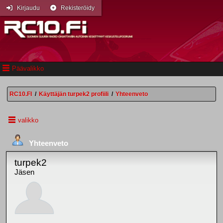
Kirjaudu
Rekisteröidy
Päävalikko
RC10.FI
/
Käyttäjän turpek2 profiili
/
Yhteenveto
valikko
Yhteenveto
turpek2
Jäsen