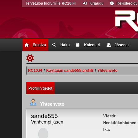
Tervetuloa foorumille
RC10.FI
Kirjaudu
Rekisteröidy
Etusivu
Haku
Kalenteri
Jäsenet
RC10.FI
/
Käyttäjän sande555 profiili
/
Yhteenveto
Profiilin tiedot
Yhteenveto
sande555
Viestit:
Vanhempi jäsen
Henkilökohtainen t
Ikä: