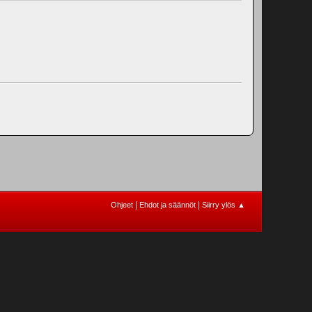
|
|
Ohjeet
Ehdot ja säännöt
Siirry ylös ▲