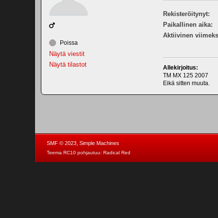
Rekisteröitynyt:
Paikallinen aika:
Aktiivinen viimeks
Poissa
Näytä viestit
Näytä tilastot
Allekirjoitus:
TM MX 125 2007
Eikä sitten muuta.
,
SMF © 2023
Simple Machines
Teema RC10 pohjautuu:
Radical Red