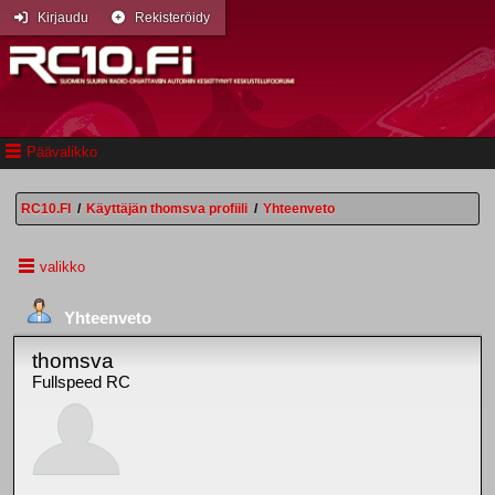
Kirjaudu
Rekisteröidy
Päävalikko
RC10.FI
/
Käyttäjän thomsva profiili
/
Yhteenveto
valikko
Yhteenveto
thomsva
Fullspeed RC