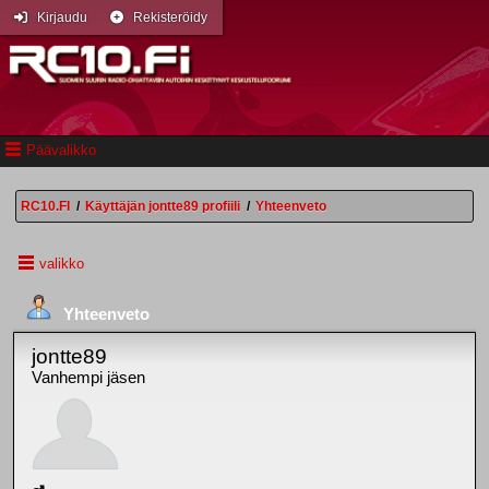
Kirjaudu
Rekisteröidy
Päävalikko
RC10.FI
/
Käyttäjän jontte89 profiili
/
Yhteenveto
valikko
Yhteenveto
jontte89
Vanhempi jäsen