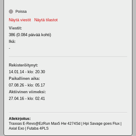
Poissa
Näytä viestit
Näytä tilastot
Viestit:
386 (0.084 päivää kohti)
Ikä:
-
Rekisteröitynyt:
14.01.14 - klo: 20.30
Paikallinen aika:
07.08.26 - klo: 05.17
Aktiivinen viimeksi:
27.04.16 - klo: 02.41
Allekirjoitus:
Traxxas E-Revo@EzRun Max5 Hw 4274Sd | Hpi Savage goes Flux |
Axial Exo | Futaba 4PLS