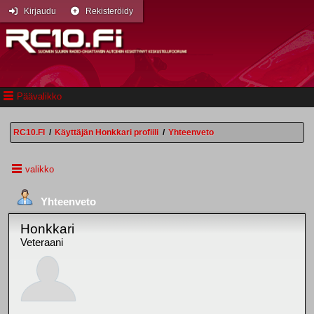
Kirjaudu
Rekisteröidy
Päävalikko
RC10.FI
/
Käyttäjän Honkkari profiili
/
Yhteenveto
valikko
Yhteenveto
Honkkari
Veteraani